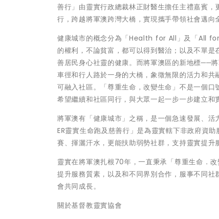
善行」由靈實行政總裁林正財醫生擔任主禮嘉賓，
行，跨越將軍澳跨灣大橋，實現攜手帶領社會邁向
健康城市的概念分為「Health for All」及「A
的權利，不論貧富，都可以得到醫治；以及不單是
善居民身心社靈的健康。而將軍澳區的新地標──
車徑和行人路於一身的大橋，象徵無限的活力和共
可融入社區。「尊重生命，改變生命」不是一個口
希望繼續和社區同行，與大眾一起一步一步建立和
將軍澳有「健康城市」之稱，是一個急速發展、活
ER靈實生命跑及慈善行」是為靈實轄下非政府資助
賽、揮灑汗水，更能扶助弱勢社群，支持靈實提升
靈實在將軍澳扎根70年，一直秉承「尊重生命．
提升服務質素，以及和不同界別合作，服事不同社
會共同成長。
關於基督教靈實協會