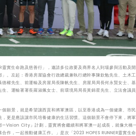
UNNER靈實生命跑及慈善行」，邀請多位政要及商界名人到場參與活動及
都」。左起：香港房屋協會行政總裁兼執行總幹事陳欽勉先生、土木
聶德權先生、前運輸及房屋局長陳帆先生、房屋局局長何永賢女士、
先生、運輸署署長羅淑佩女士、前環境局局長黃錦星先生、立法會議
一個願景，就是希望讓西貢和將軍澳區，以至香港成為一個健康、市
統，更是應該讓市民培養健康的生活習慣。這個願景不會停下來，將
Vision City』計劃，靈實將會繼續和將軍澳一起成長，就像大橋
，一起推動健康工作。」是次「2023 HOPES RUNNER靈實生