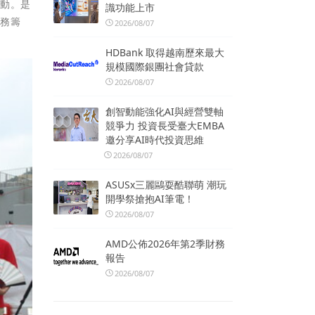
活動。是
識功能上市
服務籌
2026/08/07
HDBank 取得越南歷來最大
規模國際銀團社會貸款
2026/08/07
創智動能強化AI與經營雙軸
競爭力 投資長受臺大EMBA
邀分享AI時代投資思維
2026/08/07
ASUSx三麗鷗耍酷聯萌 潮玩
開學祭搶抱AI筆電！
2026/08/07
AMD公佈2026年第2季財務
報告
2026/08/07