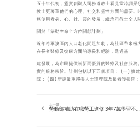
五十年代初，靈實創辦人司務道教士看見當時調景
教士更著重他們的心理、社交和靈性方面的需要。
務使用者身、心、社、靈的發展，繼承司教士全人
關於「築動生命全方位關顧計劃」
近年將軍澳區內人口老化問題加劇，為社區帶來極大
在長者醫療及復康方面的專長和經驗，透過基
建發展，為市民提供嶄新而優質的醫療及社會服務
實的服務宗旨。計劃包括以下五個項目： (一) 擴建
院； (四) 新建嚴重殘疾人士護理院及長者護養院
上一篇
勞動部補助在職勞工進修 3年7萬學習不...