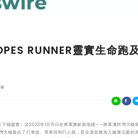
OPES RUNNER靈實生命跑
事
會（下稱靈實）於2023年1月15日在將軍澳嶄新地標——將軍澳跨灣大橋
灣大橋集合了行車道、單車徑和行人路，是全港首條加入健康元素的