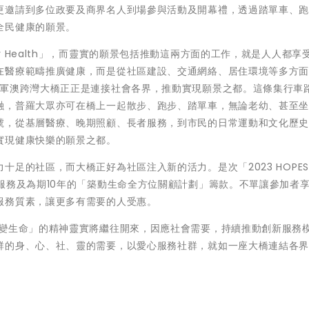
更邀請到多位政要及商界名人到場參與活動及開幕禮，透過踏單車、
全民健康的願景。
ll for Health」，而靈實的願景包括推動這兩方面的工作，就是人人都享
在醫療範疇推廣健康，而是從社區建設、交通網絡、居住環境等多方
將軍澳跨灣大橋正正是連接社會各界，推動實現願景之都。這條集行車
融，普羅大眾亦可在橋上一起散步、跑步、踏單車，無論老幼、甚至
號，從基層醫療、晚期照顧、長者服務，到市民的日常運動和文化歷
實現健康快樂的願景之都。
力十足的社區，而大橋正好為社區
注入新的活力。
是次「2023 HOPES
服務及為期10年的「築動生命全方位關顧計劃」籌款。不單讓參加者
服務質素，讓更多有需要的人受惠。
改變生命」的精神靈實將繼往開來，因應社會需要，持續推動創新服務
群的身、心、社、靈的需要，以愛心服務社群，就如一座大橋連結各