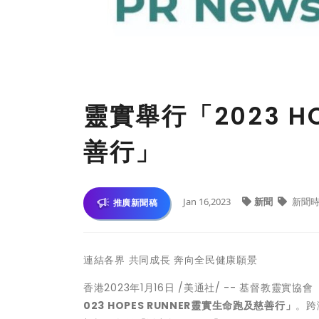
靈實舉行「2023 H
善行」
Jan 16,2023
新聞
新聞時
推廣新聞稿
連結各界 共同成長 奔向全民健康願景
香港
2023年1月16日
/美通社/ -- 基督教靈實協
023 HOPES RUNNER
靈實生命跑及慈善行」
。跨