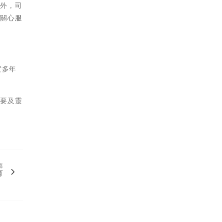
要外，司
力關心服
實多年
需要及靈
篇
有