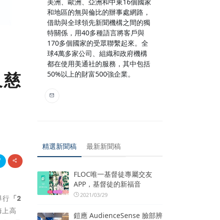
美洲、歐洲、亞洲和中東16個國家
和地區的無與倫比的辦事處網路，
借助與全球領先新聞機構之間的獨
特關係，用40多種語言將客戶與
170多個國家的受眾聯繫起來。全
球4萬多家公司、組織和政府機構
都在使用美通社的服務，其中包括
及慈
50%以上的財富500強企業。
精選新聞稿
最新新聞稿
FLOC唯一基督徒專屬交友
APP，基督徒的新福音
2021/03/29
舉行
「
2
海上高
鎧應 AudienceSense 臉部辨