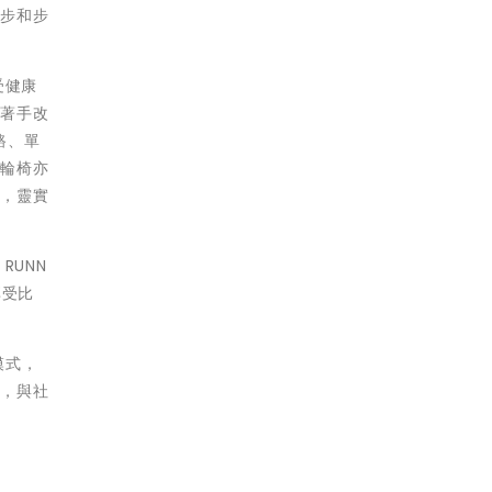
跑步和步
受健康
面著手改
路、單
坐輪椅亦
史，靈實
 RUNN
享受比
模式，
界，與社