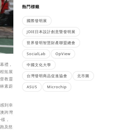
熱門標籤
國際發明展
JDIE日本設計創意暨發明展
世界發明智慧財產聯盟總會
SocialLab
OpView
開幕禮，
中國文化大學
工程拓展
台灣發明商品促進協會
北市圖
基督教靈
員林素蔚
ASUS
Microchip
民感到幸
軍澳跨灣
一樣，
命跑及慈