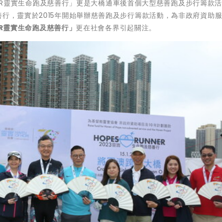
UNNER靈實生命跑及慈善行」更是大橋通車後首個大型慈善跑及步行籌款
善行，靈實於2015年開始舉辦慈善跑及步行籌款活動，為非政府資助
R
靈實生命跑及慈善行」
更在社會各界引起關注。