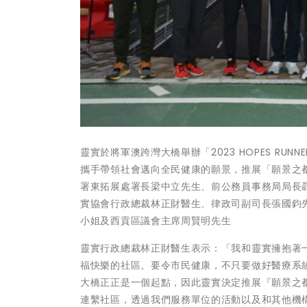
靈實於將軍澳跨灣大橋舉辦「2023 HOPES R
攜手帶領社會邁向全民健康的願景，推展「願景之
署東拓展處署長梁中立先生、前公務員事務局局長
實協會行政總裁林正財醫生、律政司副司長張國鈞
小姐及西貢區議會主席周賢明先生
靈實行政總裁林正財醫生表示：「我和靈實擁抱著
福快樂的社區。要令市民健康，不只要做好醫療系
大橋正正是一個起點，因此靈實決定推展『願景之都—
連繫社區，透過我們服務單位的活動以及和其他機構合作