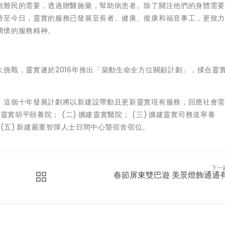
嶺難民的需要，透過贈醫施藥，幫助病患者。除了關注他們的身體需
時至今日，靈實的服務已發展至長者、健康、復康和福音事工，更致
關懷的服務精神。
挑戰，靈實遂於2016年推出「築動生命全方位關顧計劃」，揉合靈
。這個十年發展計劃將以新建設帶動且更新靈實現有服務，回應社會
靈實胡平頤養院； (二) 擴建靈實醫院； (三) 擴建靈實司務道寧養
；(五) 新建嚴重智障人士日間中心暨宿舍宿位。
下一
春節屏東雙巴遊 美景燈飾通通