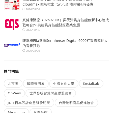
Cloudmax 匯智推出 .tw／.台灣網域限時優惠
2026/08/06
真健康醫療（02697.HK）與天津具身智能創新中心達成
戰略合作 共建具身智能醫療產業生態
2026/08/06
陳嘉樺Ella選擇Sennheiser Digital 6000打造震撼動人
的青春狂歡
2026/08/06
熱門標籤
北市圖
國際發明展
中國文化大學
SocialLab
OpView
世界發明智慧財產聯盟總會
JDIE日本設計創意暨發明展
台灣發明商品促進協會
Microchip
永春分館