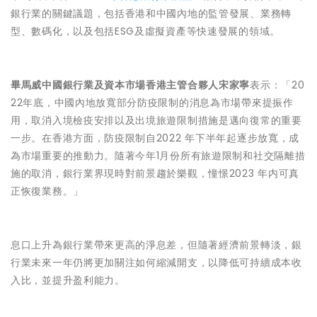
銀行業的關鍵議題，包括香港和中國內地的監管發展、業務轉
型、數碼化，以及包括ESG及虛擬資產等快速發展的領域。
畢馬威中國銀行業及資本市場香港主管合夥人宋家寧
表示：「20
22年底，中國內地放寬部分防疫限制的消息為市場帶來提振作
用，取消入境檢疫安排以及出境旅遊限制措施是邁向復常的重要
一步。在香港方面，防疫限制自2022 年下半年起逐步放寬，成
為市場重要的推動力。隨著今年1月份所有旅遊限制和社交隔離措
施的取消，銀行業界現時對前景趨於樂觀，憧憬2023 年内可真
正恢復業務。」
息口上升為銀行業帶來更高的淨息差，但隨著經濟前景轉淡，銀
行業未來一年仍將更加關注如何縮減開支，以降低可持續成本收
入比，並提升盈利能力。