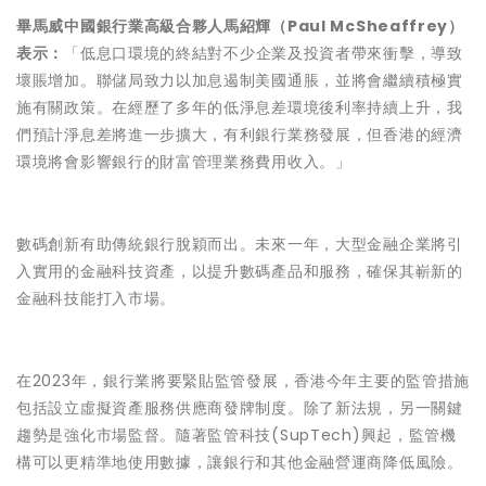
畢馬威中國銀行業高級合夥人馬紹輝（Paul McSheaffrey）
表示：
「低息口環境的終結對不少企業及投資者帶來衝擊，導致
壞賬增加。聯儲局致力以加息遏制美國通脹，並將會繼續積極實
施有關政策。在經歷了多年的低淨息差環境後利率持續上升，我
們預計淨息差將進一步擴大，有利銀行業務發展，但香港的經濟
環境將會影響銀行的財富管理業務費用收入。」
數碼創新有助傳統銀行脫穎而出。未來一年，大型金融企業將引
入實用的金融科技資產，以提升數碼產品和服務，確保其嶄新的
金融科技能打入市場。
在2023年，銀行業將要緊貼監管發展，香港今年主要的監管措施
包括設立虛擬資產服務供應商發牌制度。除了新法規，另一關鍵
趨勢是強化市場監督。隨著監管科技(SupTech)興起，監管機
構可以更精準地使用數據，讓銀行和其他金融營運商降低風險。