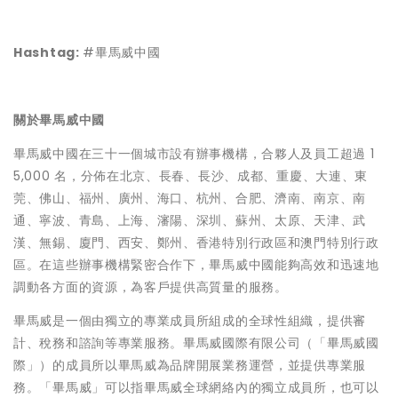
Hashtag:
#畢馬威中國
關於畢馬威中國
畢馬威中國在三十一個城市設有辦事機構，合夥人及員工超過 1
5,000 名，分佈在北京、長春、長沙、成都、重慶、大連、東
莞、佛山、福州、廣州、海口、杭州、合肥、濟南、南京、南
通、寧波、青島、上海、瀋陽、深圳、蘇州、太原、天津、武
漢、無錫、廈門、西安、鄭州、香港特別行政區和澳門特別行政
區。在這些辦事機構緊密合作下，畢馬威中國能夠高效和迅速地
調動各方面的資源，為客戶提供高質量的服務。
畢馬威是一個由獨立的專業成員所組成的全球性組織，提供審
計、稅務和諮詢等專業服務。畢馬威國際有限公司（「畢馬威國
際」）的成員所以畢馬威為品牌開展業務運營，並提供專業服
務。「畢馬威」可以指畢馬威全球網絡內的獨立成員所，也可以