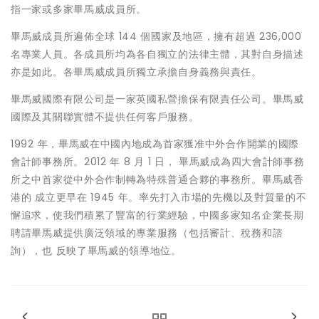
指一家或多家畢馬威成員所。
畢馬威成員所遍佈全球 144 個國家及地區，擁有超過 236,000
名專業人員。各成員所均為各自獨立的法律主體，其對自身描述
亦是如此。各畢馬威成員所獨立承擔自身義務與責任。
畢馬威國際有限公司是一家英國私營擔保有限責任公司。畢馬威
國際及其關聯實體不提供任何客戶服務。
1992 年，畢馬威在中國內地成為首家獲准中外合作開業的國際
會計師事務所。2012 年 8 月 1 日， 畢馬威成為四大會計師事務
所之中首家從中外合作制轉為特殊普通合夥的事務所。畢馬威香
港的 成立更早在 1945 年。率先打入市場的先機以及對質量的不
懈追求，使我們積累了豐富的行業經驗，中國多家知名企業長期
聘請畢馬威提供廣泛領域的專業服務（包括審計、稅務和諮
詢），也 反映了畢馬威的領導地位。