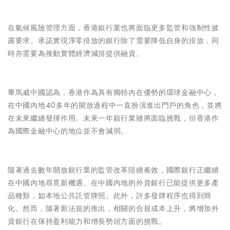
在氣候風險管理方面，香港銀行業也將面臨更多監管和強制性披
露要求。承諾實現淨零排放的銀行除了需要降低自身的排放，同
時亦需要為推動實體經濟減排提供融資。
畢馬威中國認為，香港作為具有獨特內在優勢的環球金融中心，
在中國內地40多年的開放過程中一直扮演進出門戶的角色，並將
在未來繼續發揮作用。未來一年銀行業雖將面臨挑戰，但香港作
為國際金融中心的地位並不會減弱。
隨著過去數年開放銀行業的監管改革陸續奏效，國際銀行正繼續
在中國內地尋覓新機遇。在中國內地的外資銀行已能提供更多產
品種類，如本地公共託管牌照。此外，許多發牌程序也得到簡
化。然而，隨著新法規的推出，相關的合規成本上升，將增加外
資銀行在保持盈利能力和增長勢頭方面的挑戰。