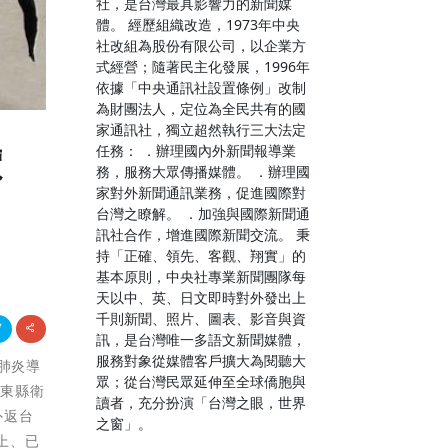
社，是台灣最具影響力的新聞媒
體。 經歷組織改造，1973年中央
社改組為股份有限公司，以企業方
式經營；隨著民主化發展，1996年
依據「中央通訊社設置條例」改制
為財團法人，定位為全民共有的國
家通訊社，獨立超然執行三大法定
任務： ．辦理國內外新聞報導業
價
務，服務大眾傳播媒體。 ．辦理國
家對外新聞通訊業務，促進國際對
台灣之瞭解。 ．加強與國際新聞通
訊社合作，增進國際新聞交流。 秉
持「正確、領先、客觀、翔實」的
基本原則，中央社專業新聞團隊每
天以中、英、日文即時對外發出上
千則新聞、照片、圖表、影音與資
訊，是台灣唯一多語文新聞媒體，
服務對象從媒體客戶擴大為閱聽大
冠肺炎導
眾；從台灣民眾延伸至全球僑胞與
臺東縣衛
讀者，充分扮演「台灣之眼，世界
外返台
之窗」。
上、已