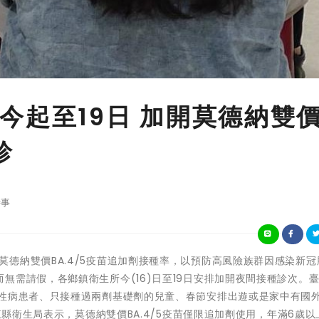
今起至19日 加開莫德納雙
診
事
東縣為提升莫德納雙價BA.4/5疫苗追加劑接種率，以預防高風險族群因感染新
無需請假，各鄉鎮衛生所今(16)日至19日安排加開夜間接種診次。
慢性病患者、只接種過兩劑基礎劑的兒童、春節安排出遊或是家中有國
東縣衛生局表示，莫德納雙價BA.4/5疫苗僅限追加劑使用，年滿6歲以