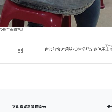
/5疫苗夜間專診
下一
春節前快速通關 抵押權登記案件馬上
.
立即購買新聞稿曝光
分