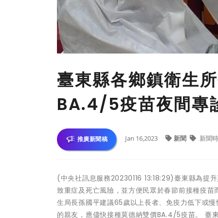
臺東縣各鄉鎮衛生所
BA.4/5疫苗夜間專
Jan 16,2023
新聞
新聞時
推廣新聞稿
(中央社訊息服務20230116 13:18:29)臺
致重症及死亡風險，並方便民眾於春節前接種疫苗而
生局長孫國平建議65歲以上長者、免疫力低下或
的親友，應儘快接種莫德納雙價BA.4/5疫苗。 臺