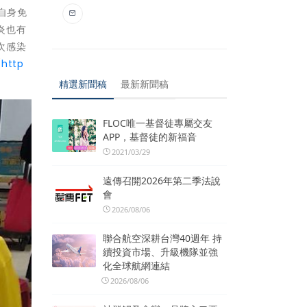
自身免
炎也有
次感染
(
http
精選新聞稿
最新新聞稿
FLOC唯一基督徒專屬交友
APP，基督徒的新福音
2021/03/29
遠傳召開2026年第二季法說
會
2026/08/06
聯合航空深耕台灣40週年 持
續投資市場、升級機隊並強
化全球航網連結
2026/08/06