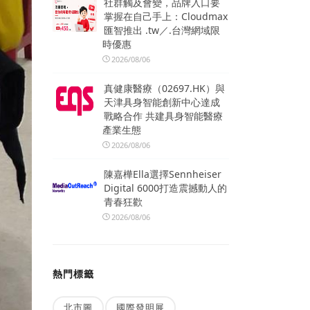
社群觸及會變，品牌入口要
掌握在自己手上：Cloudmax
匯智推出 .tw／.台灣網域限
時優惠
2026/08/06
真健康醫療（02697.HK）與
天津具身智能創新中心達成
戰略合作 共建具身智能醫療
產業生態
2026/08/06
陳嘉樺Ella選擇Sennheiser
Digital 6000打造震撼動人的
青春狂歡
2026/08/06
熱門標籤
北市圖
國際發明展