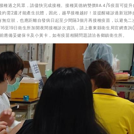
未接種過之民眾，請儘快完成接種。接種莫德納雙價BA.4/5疫苗可提升
後約需2週才能產生抗體，因此，越早接種越好！並提醒確診過新冠肺
有無症狀，也應距離自發病日起至少間隔3個月再接種疫苗，以避免二
16至19日衛生所加開夜間接種診次資訊，請上臺東縣衛生局官網查詢
9疫苗前應備妥健保卡及小黃卡，如有疫苗相關問題請洽各鄉鎮衛生所。