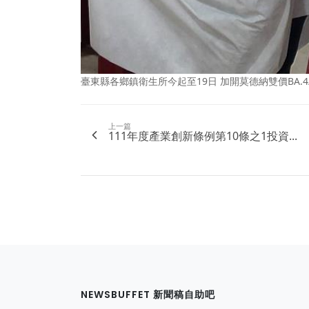
臺東縣各鄉鎮衛生所今起至19日 加開莫德納雙價BA.4
上一篇
111年度產業創新條例第10條之1投資...
NEWSBUFFET 新聞稿自助吧