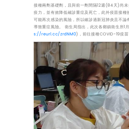
接種兩劑基礎劑，且與前一劑間隔12週(84天)尚
疫力，並有效降低確診重症及死亡，此外疫苗接種
可能再次感染的風險，所以確診過新冠肺炎且不論
導致重症風險。 衛生局指出，此次各鄉鎮衛生所1月
s://reurl.cc/zrdNM0
)，前往接種COVID-1