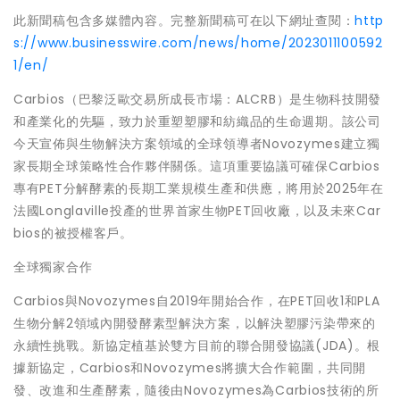
此新聞稿包含多媒體內容。完整新聞稿可在以下網址查閱：
http
s://www.businesswire.com/news/home/2023011100592
1/en/
Carbios（巴黎泛歐交易所成長市場：ALCRB）是生物科技開發
和產業化的先驅，致力於重塑塑膠和紡織品的生命週期。該公司
今天宣佈與生物解決方案領域的全球領導者Novozymes建立獨
家長期全球策略性合作夥伴關係。這項重要協議可確保Carbios
專有PET分解酵素的長期工業規模生產和供應，將用於2025年在
法國Longlaville投產的世界首家生物PET回收廠，以及未來Car
bios的被授權客戶。
全球獨家合作
Carbios與Novozymes自2019年開始合作，在PET回收1和PLA
生物分解2領域內開發酵素型解決方案，以解決塑膠污染帶來的
永續性挑戰。新協定植基於雙方目前的聯合開發協議(JDA)。根
據新協定，Carbios和Novozymes將擴大合作範圍，共同開
發、改進和生產酵素，隨後由Novozymes為Carbios技術的所