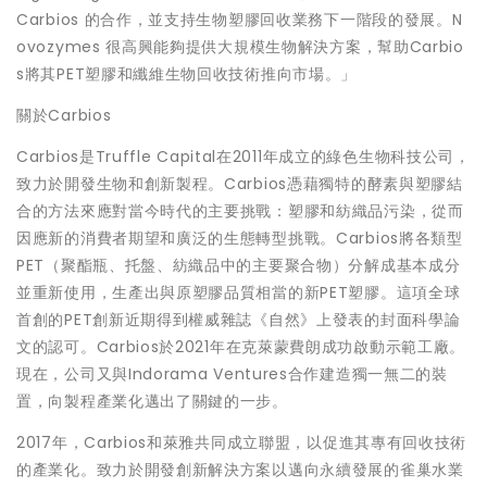
Carbios 的合作，並支持生物塑膠回收業務下一階段的發展。N
ovozymes 很高興能夠提供大規模生物解決方案，幫助Carbio
s將其PET塑膠和纖維生物回收技術推向市場。」
關於Carbios
Carbios是Truffle Capital在2011年成立的綠色生物科技公司，
致力於開發生物和創新製程。Carbios憑藉獨特的酵素與塑膠結
合的方法來應對當今時代的主要挑戰：塑膠和紡織品污染，從而
因應新的消費者期望和廣泛的生態轉型挑戰。Carbios將各類型
PET（聚酯瓶、托盤、紡織品中的主要聚合物）分解成基本成分
並重新使用，生產出與原塑膠品質相當的新PET塑膠。這項全球
首創的PET創新近期得到權威雜誌《自然》上發表的封面科學論
文的認可。Carbios於2021年在克萊蒙費朗成功啟動示範工廠。
現在，公司又與Indorama Ventures合作建造獨一無二的裝
置，向製程產業化邁出了關鍵的一步。
2017年，Carbios和萊雅共同成立聯盟，以促進其專有回收技術
的產業化。致力於開發創新解決方案以邁向永續發展的雀巢水業