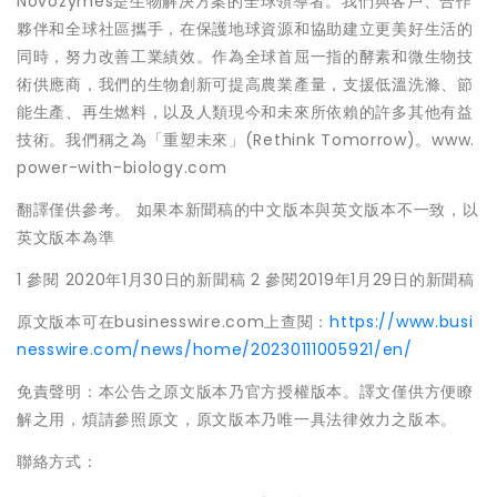
Novozymes是生物解決方案的全球領導者。我們與客戶、合作
夥伴和全球社區攜手，在保護地球資源和協助建立更美好生活的
同時，努力改善工業績效。作為全球首屈一指的酵素和微生物技
術供應商，我們的生物創新可提高農業產量，支援低溫洗滌、節
能生產、再生燃料，以及人類現今和未來所依賴的許多其他有益
技術。我們稱之為「重塑未來」(Rethink Tomorrow)。www.
power-with-biology.com
翻譯僅供參考。 如果本新聞稿的中文版本與英文版本不一致，以
英文版本為準
1 參閱 2020年1月30日的新聞稿 2 參閱2019年1月29日的新聞稿
原文版本可在businesswire.com上查閱：
https://www.busi
nesswire.com/news/home/20230111005921/en/
免責聲明：本公告之原文版本乃官方授權版本。譯文僅供方便瞭
解之用，煩請參照原文，原文版本乃唯一具法律效力之版本。
聯絡方式：