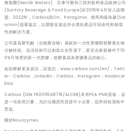
務集團(Nestlé Waters)、百事可樂和三得利飲料食品歐洲公司
(Suntory Beverage & Food Europe)於2019年4月加入該聯
盟。2022年，Carbios與On、Patagonia、彪馬和薩洛蒙(Sal
omon)簽署協定，以開發促進這些企業的產品可回收性和循環
性的解決方案。
公司還為聚乳酸（生物聚合物）基材的一次性塑膠開發酵素生物
分解技術。這項技術可以創造出在常溫下，甚至在家庭條件下10
0%可堆肥的新一代塑膠，使酵素成為塑膠產品的核心。
如欲瞭解更多資訊，請造訪：www.carbios.com/en/，Twitt
er：Carbios，LinkedIn：Carbios，Instagram：insidecar
bios
Carbios (ISIN FR0011648716/ALCRB)具有PEA-PME資格，這
是一項政府計畫，允許法國居民投資中小企業，從所得稅退稅中
受益。
關於Novozymes