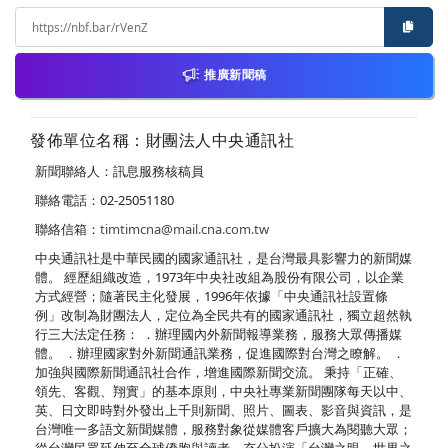
推廣新聞稿
發佈單位名稱：財團法人中央通訊社
新聞聯絡人：訊息服務核稿員
聯絡電話：02-25051180
聯絡信箱：
timtimcna@mail.cna.com.tw
中央通訊社是中華民國的國家通訊社，是台灣最具影響力的新聞媒
體。 經歷組織改造，1973年中央社改組為股份有限公司，以企業
方式經營；隨著民主化發展，1996年依據「中央通訊社設置條
例」改制為財團法人，定位為全民共有的國家通訊社，獨立超然執
行三大法定任務： ．辦理國內外新聞報導業務，服務大眾傳播媒
體。 ．辦理國家對外新聞通訊業務，促進國際對台灣之瞭解。 ．
加強與國際新聞通訊社合作，增進國際新聞交流。 秉持「正確、
領先、客觀、翔實」的基本原則，中央社專業新聞團隊每天以中、
英、日文即時對外發出上千則新聞、照片、圖表、影音與資訊，是
台灣唯一多語文新聞媒體，服務對象從媒體客戶擴大為閱聽大眾；
從台灣民眾延伸至全球僑胞與讀者，充分扮演「台灣之眼，世界之