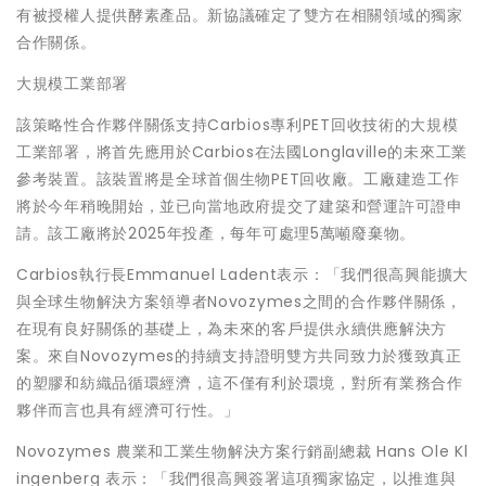
有被授權人提供酵素產品。新協議確定了雙方在相關領域的獨家
合作關係。
大規模工業部署
該策略性合作夥伴關係支持Carbios專利PET回收技術的大規模
工業部署，將首先應用於Carbios在法國Longlaville的未來工業
參考裝置。該裝置將是全球首個生物PET回收廠。工廠建造工作
將於今年稍晚開始，並已向當地政府提交了建築和營運許可證申
請。該工廠將於2025年投產，每年可處理5萬噸廢棄物。
Carbios執行長Emmanuel Ladent表示：「我們很高興能擴大
與全球生物解決方案領導者Novozymes之間的合作夥伴關係，
在現有良好關係的基礎上，為未來的客戶提供永續供應解決方
案。來自Novozymes的持續支持證明雙方共同致力於獲致真正
的塑膠和紡織品循環經濟，這不僅有利於環境，對所有業務合作
夥伴而言也具有經濟可行性。」
Novozymes 農業和工業生物解決方案行銷副總裁 Hans Ole Kl
ingenberg 表示：「我們很高興簽署這項獨家協定，以推進與