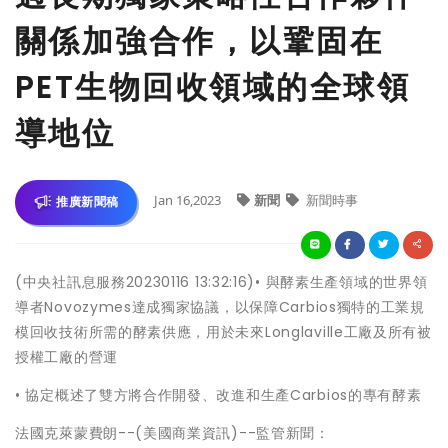
關係加強合作，以鞏固在
PET生物回收領域的全球領
導地位
Jan 16,2023
新聞
新聞時事
推廣新聞稿
(中央社訊息服務20230116 13:32:16)• 與酵素生產領域的世界領
導者Novozymes達成獨家協議，以保障Carbios獨特的工業規
模回收技術所需的酵素供應，用於未來Longlaville工廠及所有被
授權工廠的營運
• 協定概述了雙方將合作開發、改進和生產Carbios的專有酵素
法國克萊蒙費朗--(美國商業資訊)--監管新聞：