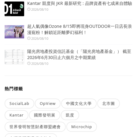
Kantar 凱度與 JKR 最新研究 : 品牌資產有七成來自體驗
2026/08/10
超人氣偶像Ozone 8/15即將現身OUTDOOR一日店長浪
漫寵粉！解鎖近距離夢幻福利！
2026/08/10
陽光房地產投資信託基金（「陽光房地產基金」） 截至
2026年6月30日止六個月之中期業績
2026/08/10
熱門標籤
SocialLab
OpView
中國文化大學
北市圖
Kantar
國際發明展
凱度
世界發明智慧財產聯盟總會
Microchip