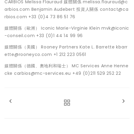
CARBIOS Melissa Flauraud 媒體關係 melissa.flauraud@c
arbios.com Benjamin Audebert 投資人關係 contact@ca
rbios.com +33 (0)4 73 86 51 76
媒體關係（歐洲） Iconic Marie-Virginie Klein mvk@iconic
-conseil.com +33 (0)1 44 14 99 96
媒體關係（美國） Rooney Partners Kate L. Barrette kbarr
ette@rooneyco.com +1 212 223 0561
媒體關係（德國、奧地利和瑞士） MC Services Anne Henne
cke carbios@mc-services.eu +49 (0)211 529 252 22