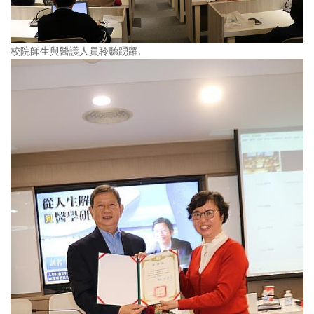
校院師生與醫護人員聆聽踴躍.