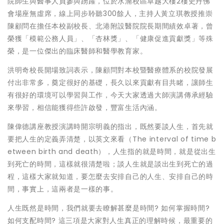
院師生與醫事人員參與踴躍，位於水湳校區卓越大樓2樓史丹佛
會場座無虛席，線上同步聆聽300餘人，主持人黃立琪教授推崇
陳顧問在擔任本校副校長、北港附設醫院院長期間績效卓著，曾
榮獲「模範公務人員」、「杏林獎」、「健康促進貢獻獎」等殊
榮，是一位傑出的臨床醫師和醫學教育家。
洪明奇校長開場致詞表示，陳顧問對本校暨醫療體系的校院發展
付出非常多，奠定很好的基礎，長久以來貢獻有目共睹，讓師生
有很好的環境可以學習與工作，今天大家透過大師演講傳承經驗
來學習，相信能獲得些許啟發，豐富生活內涵。
陳偉德講座教授演講時開宗明義的指出，既然要談人生，首先就
要把人生的定義弄清楚，以英文來看（The interval of time b
etween birth and death），人生指的就是時間，就是從出生
到死亡的時間，這樣就很清楚啦；談人生就是談出生到死亡的過
程，這樣大家就知道，要怎麼去安排自己的人生、安排自己的時
間，事實上，這兩者是一樣的事。
人生既然是時間，我們就要去瞭解甚麼是時間? 如何掌握時間?
如何支配時間? 這三項是大家對人生真正的理解時候，最重要的