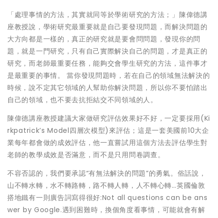
「處理事情的方法，其實就同等於學術研究的方法；」陳偉德講
座教授說，學術研究最重要就是自己要發現問題，而解決問題的
大方向都是一樣的，真正的研究就是要會問問題，發現你的問
題，就是一門研究，只有自己實際解決自己的問題，才是真正的
研究，而老師最重要任務，能夠交會學生研究的方法，這件事才
是最重要的事情。 當你發現問題時，若在自己的領域無法解決的
時候，說不定其它領域的人幫助你解決問題，所以你不要怕踏出
自己的領域，也不要去抗拒結交不同領域的人。
陳偉德講座教授建議大家做研究評估效果好不好，一定要採用(Ki
rkpatrick’s Model四層次模型)來評估；這是一套美國前10大企
業每年都會做的成效評估，他一直嘗試用這個方法去評估學生對
老師的教學成效是否滿意，而不是只用問卷調查。
不容否認的，我們要承認“有無法解決的問題”的勇氣。俗話說，
山不轉水轉，水不轉路轉，路不轉人轉，人不轉心轉…英國倫敦
搭地鐵有一則廣告詞寫得很好:Not all questions can be ans
wer by Google.遇到困難時，換個角度看事情，可能就會有解