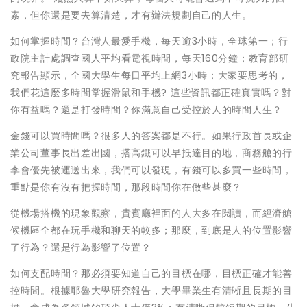
素，但你還是要去算清楚，才有辦法規劃自己的人生。
如何掌握時間？台灣人最愛手機，每天逾3小時，全球第一；行
政院主計處調查國人平均看電視時間，每天160分鐘；教育部研
究報告顯示，全國大學生每日平均上網3小時；大家要思考的，
我們花這麼多時間掌握滑鼠和手機? 這些資訊都正確真實嗎？對
你有益嗎？還是打發時間？你滿意自己受控於人的時間人生？
金錢可以買時間嗎？很多人的答案都是不行。如果行政首長或企
業公司董事長出差出國，搭高鐵可以早抵達目的地，商務艙的行
李會優先被運送出來，我們可以發現，有錢可以多買一些時間，
重點是你有沒有把握時間，那段時間你在做些甚麼？
從機場搭機的現象觀察，貴賓廳裡面的人大多在閱讀，而經濟艙
候機區全都在玩手機和聊天的較多；那麼，到底是人的位置影響
了行為？還是行為影響了位置？
如何支配時間？那必須要知道自己的目標在哪，目標正確才能善
控時間。根據耶魯大學研究報告，大學畢業生有清晰且長期的目