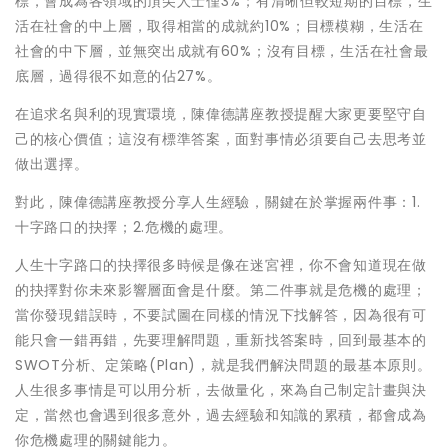
標，會成為各領域的頂尖人士僅3%；有清晰但較短期的目標，生
活在社會的中上層，取得相當的成就約10%；目標模糊，生活在
社會的中下層，並無突出成就有60%；沒有目標，生活在社會最
底層，過得很不如意的佔27%。
在追求名與利的現實環境，陳偉德講座教授提醒大家更要堅守自
己的核心價值；這沒有標準答案，面對事情必須要自己去思考並
做出選擇。
對此，陳偉德講座教授分享人生經驗，關鍵在於掌握兩件事：1.
十字路口的抉擇；2.危機的處理。
人生十字路口的抉擇很多時候是像在迷宮裡，你不會知道現在做
的抉擇對你未來影響層面會是什麼。第二件事就是危機的處理；
當你發現錯誤時，不要試圖在同樣的情況下找解答，因為很有可
能只會一錯再錯，先要理解問題，重新找答案時，回到最基本的
SWOT分析、定策略(Plan)，就是我們解決問題的最基本原則。
人生很多事情是可以用分析，去做量化，來為自己制定計畫與決
定，當然也會遇到很多意外，過去經驗和知識的累積，都會成為
你危機處理的關鍵能力。