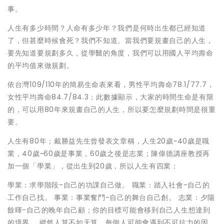
事。
人生有多少時間？人命有多少年？我們是何時出生都已經知道
了，但甚麼時候會死？我們不知道。當我們要規畫自己的人生，
要先知道要規劃多久，從學醫的角度，我們可以用國人平均壽命
的平均值來做規劃。
依台灣109/110年的簡易生命表來看，男性平均壽命78.1/77.7，
女性平均壽命84.7/84.3；此數據顯示，大家的時間生命是有限
的，可以用80年來規畫自己的人生，所以要怎麼規劃時間是很重
要。
人生有80年；戴勝益先生曾發表文章稱，人生20歲~40歲是職
業，40歲~60歲是事業，60歲之後是志業；陳偉德講座教授再
加一個「學業」，從出生到20歲，所以人生有四業：
學業：求學階段-自己的功課自己做。 職業：踏入社會-自己的
工作自己找。 事業：事業奮鬥-自己的舞台自己創。 志業：夕陽
餘暉-自己的晚年自己顧；你的目標可能會移到自己人生想達到
的境界。 縱然人算不如天算，每個人可能會遇到不可抗力的因