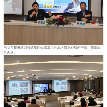
洪明奇校長致詞時鼓勵師生透過大師演講傳承經驗來學習，豐富生
活內涵。