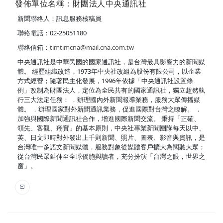
發佈單位名稱：財團法人中央通訊社
新聞聯絡人：訊息服務核稿員
聯絡電話：02-25051180
聯絡信箱：
timtimcna@mail.cna.com.tw
中央通訊社是中華民國的國家通訊社，是台灣最具影響力的新聞媒
體。 經歷組織改造，1973年中央社改組為股份有限公司，以企業
方式經營；隨著民主化發展，1996年依據「中央通訊社設置條
例」改制為財團法人，定位為全民共有的國家通訊社，獨立超然執
行三大法定任務： ．辦理國內外新聞報導業務，服務大眾傳播媒
體。 ．辦理國家對外新聞通訊業務，促進國際對台灣之瞭解。 ．
加強與國際新聞通訊社合作，增進國際新聞交流。 秉持「正確、
領先、客觀、翔實」的基本原則，中央社專業新聞團隊每天以中、
英、日文即時對外發出上千則新聞、照片、圖表、影音與資訊，是
台灣唯一多語文新聞媒體，服務對象從媒體客戶擴大為閱聽大眾；
從台灣民眾延伸至全球僑胞與讀者，充分扮演「台灣之眼，世界之
窗」。