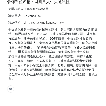
發佈單位名稱：財團法人中央通訊社
新聞聯絡人：訊息服務核稿員
聯絡電話：02-25051180
聯絡信箱：
timtimcna@mail.cna.com.tw
中央通訊社是中華民國的國家通訊社，是台灣最具影響力的新聞媒
體。 經歷組織改造，1973年中央社改組為股份有限公司，以企業
方式經營；隨著民主化發展，1996年依據「中央通訊社設置條
例」改制為財團法人，定位為全民共有的國家通訊社，獨立超然執
行三大法定任務： ．辦理國內外新聞報導業務，服務大眾傳播媒
體。 ．辦理國家對外新聞通訊業務，促進國際對台灣之瞭解。 ．
加強與國際新聞通訊社合作，增進國際新聞交流。 秉持「正確、
領先、客觀、翔實」的基本原則，中央社專業新聞團隊每天以中、
英、日文即時對外發出上千則新聞、照片、圖表、影音與資訊，是
台灣唯一多語文新聞媒體，服務對象從媒體客戶擴大為閱聽大眾；
從台灣民眾延伸至全球僑胞與讀者，充分扮演「台灣之眼，世界之
窗」。