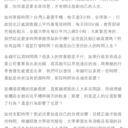
素，但你還是要去算清楚，才有辦法規劃自己的人生。
如何掌握時間？台灣人最愛手機，每天逾3小時，全球第一；行
政院主計處調查國人平均看電視時間，每天160分鐘；教育部研
究報告顯示，全國大學生每日平均上網3小時；大家要思考的，
我們花這麼多時間掌握滑鼠和手機? 這些資訊都正確真實嗎？對
你有益嗎？還是打發時間？你滿意自己受控於人的時間人生？
金錢可以買時間嗎？很多人的答案都是不行。如果行政首長或企
業公司董事長出差出國，搭高鐵可以早抵達目的地，商務艙的行
李會優先被運送出來，我們可以發現，有錢可以多買一些時間，
重點是你有沒有把握時間，那段時間你在做些甚麼？
從機場搭機的現象觀察，貴賓廳裡面的人大多在閱讀，而經濟艙
候機區全都在玩手機和聊天的較多；那麼，到底是人的位置影響
了行為？還是行為影響了位置？
如何支配時間？那必須要知道自己的目標在哪，目標正確才能善
控時間。根據耶魯大學研究報告，大學畢業生有清晰且長期的目