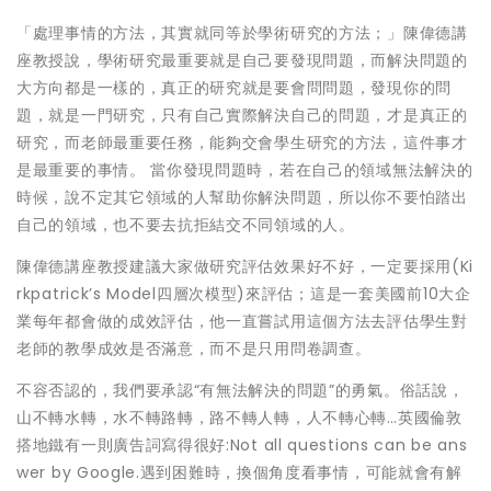
「處理事情的方法，其實就同等於學術研究的方法；」陳偉德講
座教授說，學術研究最重要就是自己要發現問題，而解決問題的
大方向都是一樣的，真正的研究就是要會問問題，發現你的問
題，就是一門研究，只有自己實際解決自己的問題，才是真正的
研究，而老師最重要任務，能夠交會學生研究的方法，這件事才
是最重要的事情。 當你發現問題時，若在自己的領域無法解決的
時候，說不定其它領域的人幫助你解決問題，所以你不要怕踏出
自己的領域，也不要去抗拒結交不同領域的人。
陳偉德講座教授建議大家做研究評估效果好不好，一定要採用(Ki
rkpatrick’s Model四層次模型)來評估；這是一套美國前10大企
業每年都會做的成效評估，他一直嘗試用這個方法去評估學生對
老師的教學成效是否滿意，而不是只用問卷調查。
不容否認的，我們要承認“有無法解決的問題”的勇氣。俗話說，
山不轉水轉，水不轉路轉，路不轉人轉，人不轉心轉…英國倫敦
搭地鐵有一則廣告詞寫得很好:Not all questions can be ans
wer by Google.遇到困難時，換個角度看事情，可能就會有解