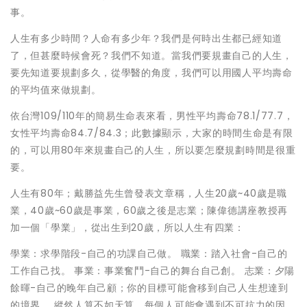
事。
人生有多少時間？人命有多少年？我們是何時出生都已經知道
了，但甚麼時候會死？我們不知道。當我們要規畫自己的人生，
要先知道要規劃多久，從學醫的角度，我們可以用國人平均壽命
的平均值來做規劃。
依台灣109/110年的簡易生命表來看，男性平均壽命78.1/77.7，
女性平均壽命84.7/84.3；此數據顯示，大家的時間生命是有限
的，可以用80年來規畫自己的人生，所以要怎麼規劃時間是很重
要。
人生有80年；戴勝益先生曾發表文章稱，人生20歲~40歲是職
業，40歲~60歲是事業，60歲之後是志業；陳偉德講座教授再
加一個「學業」，從出生到20歲，所以人生有四業：
學業：求學階段-自己的功課自己做。 職業：踏入社會-自己的
工作自己找。 事業：事業奮鬥-自己的舞台自己創。 志業：夕陽
餘暉-自己的晚年自己顧；你的目標可能會移到自己人生想達到
的境界。 縱然人算不如天算，每個人可能會遇到不可抗力的因