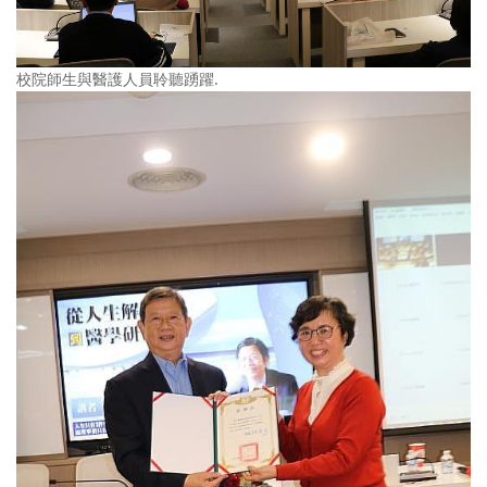
校院師生與醫護人員聆聽踴躍.