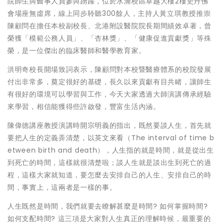
院師生與醫事人員參與踴躍，位於水湳校區卓越大樓2樓史丹佛
會場座無虛席，線上同步聆聽300餘人，主持人黃立琪教授推崇
陳顧問在擔任本校副校長、北港附設醫院院長期間績效卓著，曾
榮獲「模範公務人員」、「杏林獎」、「健康促進貢獻獎」等殊
榮，是一位傑出的臨床醫師和醫學教育家。
洪明奇校長開場致詞表示，陳顧問對本校暨醫療體系的校院發展
付出非常多，奠定很好的基礎，長久以來貢獻有目共睹，讓師生
有很好的環境可以學習與工作，今天大家透過大師演講傳承經驗
來學習，相信能獲得些許啟發，豐富生活內涵。
陳偉德講座教授演講時開宗明義的指出，既然要談人生，首先就
要把人生的定義弄清楚，以英文來看（The interval of time b
etween birth and death），人生指的就是時間，就是從出生
到死亡的時間，這樣就很清楚啦；談人生就是談出生到死亡的過
程，這樣大家就知道，要怎麼去安排自己的人生、安排自己的時
間，事實上，這兩者是一樣的事。
人生既然是時間，我們就要去瞭解甚麼是時間? 如何掌握時間?
如何支配時間? 這三項是大家對人生真正的理解時候，最重要的