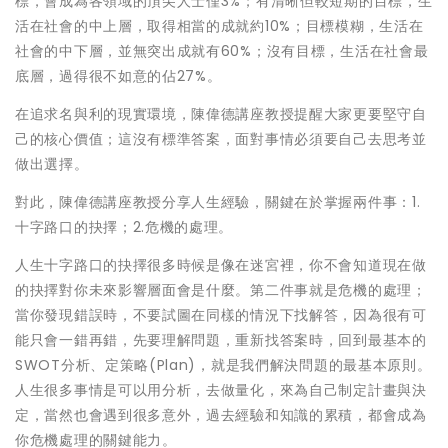
標，會成為各領域的頂尖人士僅3%；有清晰但較短期的目標，生
活在社會的中上層，取得相當的成就約10%；目標模糊，生活在
社會的中下層，並無突出成就有60%；沒有目標，生活在社會最
底層，過得很不如意的佔27%。
在追求名與利的現實環境，陳偉德講座教授提醒大家更要堅守自
己的核心價值；這沒有標準答案，面對事情必須要自己去思考並
做出選擇。
對此，陳偉德講座教授分享人生經驗，關鍵在於掌握兩件事：1.
十字路口的抉擇；2.危機的處理。
人生十字路口的抉擇很多時候是像在迷宮裡，你不會知道現在做
的抉擇對你未來影響層面會是什麼。第二件事就是危機的處理；
當你發現錯誤時，不要試圖在同樣的情況下找解答，因為很有可
能只會一錯再錯，先要理解問題，重新找答案時，回到最基本的
SWOT分析、定策略(Plan)，就是我們解決問題的最基本原則。
人生很多事情是可以用分析，去做量化，來為自己制定計畫與決
定，當然也會遇到很多意外，過去經驗和知識的累積，都會成為
你危機處理的關鍵能力。