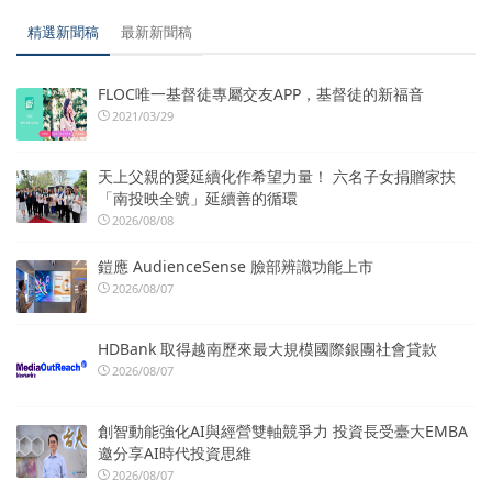
精選新聞稿
最新新聞稿
FLOC唯一基督徒專屬交友APP，基督徒的新福音
2021/03/29
天上父親的愛延續化作希望力量！ 六名子女捐贈家扶
「南投映全號」延續善的循環
2026/08/08
鎧應 AudienceSense 臉部辨識功能上市
2026/08/07
HDBank 取得越南歷來最大規模國際銀團社會貸款
2026/08/07
創智動能強化AI與經營雙軸競爭力 投資長受臺大EMBA
邀分享AI時代投資思維
2026/08/07