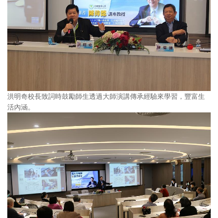
洪明奇校長致詞時鼓勵師生透過大師演講傳承經驗來學習，豐富生
活內涵。