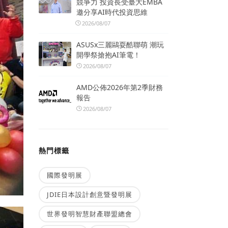
競爭力 投資長受臺大EMBA
邀分享AI時代投資思維
2026/08/07
ASUSx三麗鷗耍酷聯萌 潮玩
開學祭搶抱AI筆電！
2026/08/07
AMD公佈2026年第2季財務
報告
2026/08/07
熱門標籤
國際發明展
JDIE日本設計創意暨發明展
世界發明智慧財產聯盟總會