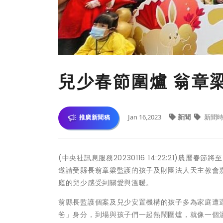
兒少春節圍爐 翁章
Jan 16,2023
新聞
新聞時
推廣新聞稿
(中央社訊息服務20230116 14:22:21)
邀請受縣長翁章梁監護的孩子及財團法人天主教會
庭的兒少感受到關愛與溫暖。
翁縣長監護個案及兒少安置機構的孩子多為家庭遭
爸」身分，到場與孩子們一起熱鬧圍爐，就像一個