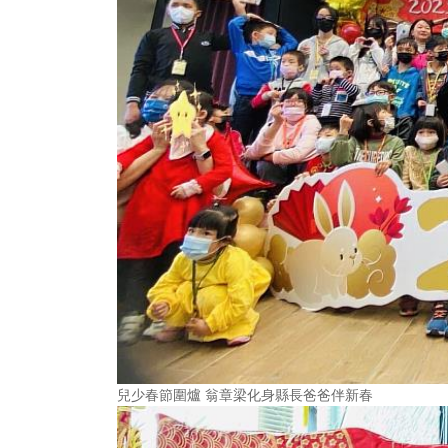
兒少春節圍爐 翁章梁化身縣長爸爸伴新春