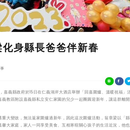
梁化身縣長爸爸伴新春
事
農曆春節將至，嘉義縣政府於15日在仁義湖岸大酒店舉辦「回嘉圍爐、溫暖祝福」
嘉義教區附設嘉義縣私立安仁家園的兒少一起團圓迎新年，讓這群離
遇重大變故，無法返家圍爐過新年，因此這次圍爐活動，翁章梁以「
溫馨大家庭，家人一同享受美食、互相寒暄關心孩子的生活近況，他