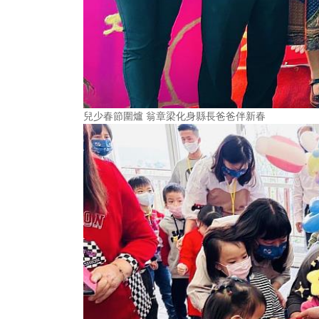
兒少春節圍爐 翁章梁化身縣長爸爸伴新春