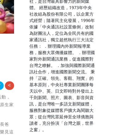
社，是台灣最具影響力的新聞媒
體。 經歷組織改造，1973年中央
社改組為股份有限公司，以企業方
式經營；隨著民主化發展，1996年
依據「中央通訊社設置條例」改制
為財團法人，定位為全民共有的國
家通訊社，獨立超然執行三大法定
任務： ．辦理國內外新聞報導業
務，服務大眾傳播媒體。 ．辦理國
家對外新聞通訊業務，促進國際對
台灣之瞭解。 ．加強與國際新聞通
訊社合作，增進國際新聞交流。 秉
持「正確、領先、客觀、翔實」的
基本原則，中央社專業新聞團隊每
天以中、英、日文即時對外發出上
活動，
千則新聞、照片、圖表、影音與資
訊，是台灣唯一多語文新聞媒體，
開原生家
服務對象從媒體客戶擴大為閱聽大
眾；從台灣民眾延伸至全球僑胞與
讀者，充分扮演「台灣之眼，世界
縣長爸
之窗」。
也樂見這