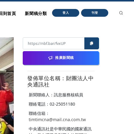
回到首頁
新聞稿分類
登入
刊登
推廣新聞稿
發佈單位名稱：財團法人中
央通訊社
新聞聯絡人：訊息服務核稿員
聯絡電話：02-25051180
聯絡信箱：
timtimcna@mail.cna.com.tw
中央通訊社是中華民國的國家通訊