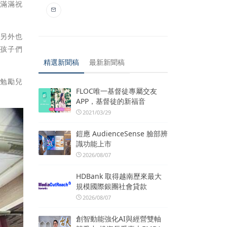
著滿滿祝
；另外也
在孩子們
精選新聞稿
最新新聞稿
也勉勵兒
FLOC唯一基督徒專屬交友
APP，基督徒的新福音
2021/03/29
鎧應 AudienceSense 臉部辨
識功能上市
2026/08/07
HDBank 取得越南歷來最大
規模國際銀團社會貸款
2026/08/07
創智動能強化AI與經營雙軸