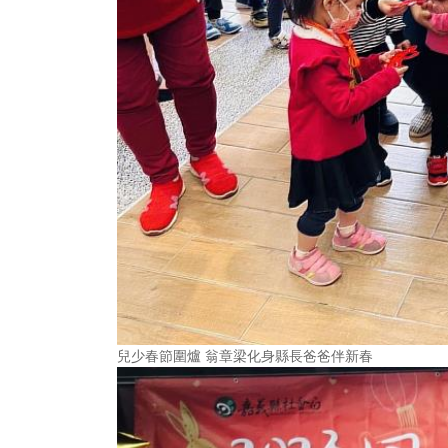
兒少春節圍爐 翁章梁化身縣長爸爸伴新春