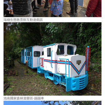
瑞穗生態教育館互動遊戲區
池南國家森林遊樂區-蹦蹦車