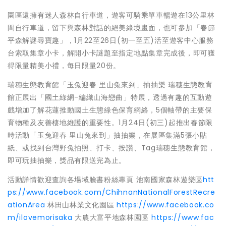
園區還擁有迷人森林自行車道，遊客可騎乘單車暢遊在13公里林
間自行車道，留下與森林對話的絕美綠境畫面，也可參加「春節
平森解謎尋寶趣」，1月22至26日(初一至五)活至遊客中心服務
台索取集章小卡，解開小卡謎題至指定地點集章完成後，即可獲
得限量精美小禮，每日限量20份。
瑞穗生態教育館「玉兔迎春 里山兔來到」抽抽樂 瑞穗生態教育
館正展出「國土綠網-編織山海戀曲」特展，透過有趣的互動遊
戲增加了解花蓮推動國土生態綠色保育網絡，5個軸帶的主要保
育物種及友善棲地維護的重要性。1月24日(初三)起推出春節限
時活動「玉兔迎春 里山兔來到」抽抽樂，在展區集滿5張小貼
紙、或找到台灣野兔拍照、打卡、按讚、Tag瑞穗生態教育館，
即可玩抽抽樂，獎品有限送完為止。
活動詳情歡迎查詢各場域臉書粉絲專頁 池南國家森林遊樂區
htt
ps://www.facebook.com/ChihnanNationalForestRecre
ationArea
林田山林業文化園區
https://www.facebook.co
m/ilovemorisaka
大農大富平地森林園區
https://www.fac