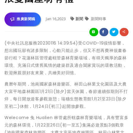
Jan 16,2023
新聞
新聞時事
推廣新聞稿
(中央社訊息服務20230116 14:39:54)受COVID-19疫情影響，
想出國玩卻有諸多限制，心動只能止步，但又不想再費神規畫春
節行程？花蓮林區管理處轄管森林育樂場域，有得天獨厚的森林
環境、充滿日式懷舊風情的建築群及適合闔家賞玩的環教活動，
歡迎揪親朋好友來聚，共繪美好回憶。
農曆年期間，池南國家森林遊樂區、林田山林業文化園區及大農
大富平地森林園區1月21日(除夕)當天休園，春節連續假期則不打
烊，每日開放遊客參觀遊憩；瑞穗生態教育館1月21至23日(除夕
至初二)休館，1月24日(初三)起開放參觀。
Welecome 兔 Hualien 林管處所轄森林育樂場域，具有豐富多
元的森林環境，1月22至26日(初一至五)集滿必遊景點3個戳章
(池南國家森林遊樂區、大農大富平地森林園區、林田山林業文