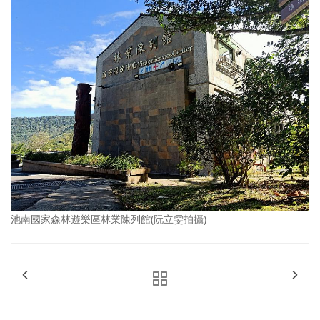
池南國家森林遊樂區林業陳列館(阮立雯拍攝)