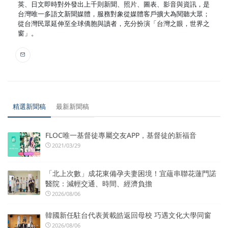
英、日文即時對外發出上千則新聞、照片、圖表、影音與資訊，是
台灣唯一多語文新聞媒體，服務對象從媒體客戶擴大為閱聽大眾；
從台灣民眾延伸至全球僑胞與讀者，充分扮演「台灣之眼，世界之
窗」。
精選新聞稿
最新新聞稿
FLOC唯一基督徒專屬交友APP，基督徒的新福音
2021/03/29
「北上次數」成花東備孕夫妻困境！宜蘊串聯花蓮門諾
醫院：減輕交通、時間、經濟負擔
2026/08/06
韓國新任駐台代表黃載皓返回母校 巧遇文化大學同窗
2026/08/06