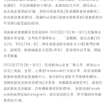
化園區)，可兌換國產材小禮1份，各園區款式不同，贈完為止；
如完成必遊景點任1處，再前往順遊景點(富源國家森林遊樂區)，
則兌換浪蔓有禮1份；隱藏Plus景點(瑞穗生態教育館)蒐集戳章則
可兌換Q版昆蟲貼紙1份。
池南春節遊樂園及登高迎新年 1月22至27日(初一至六)至服務台
選購木育遊戲「古早味手撥彈珠台」、「套圈圈」遊玩次數(20
元/次、50元/3次…等)，將依遊戲成績兌換各式小禮(臺灣杉燭
台、紙模型、動物磁鐵及大冠鷲L夾等)，歡迎新年試手氣，體驗
木育樂趣。
1月22至27日(初一至六)，完成鯉魚山步道「養心亭、鯉魚山小
百岳三角點」合照，上傳至Facebook打卡或分享，再至池南國
家森林遊樂區遊客服務中心，每日前5位遊客可手搖轉珠機1次，
憑轉珠顏色兌換登高禮1份(木育筆、朱鸝襪及紙模型等)，後面完
成的朋友也別氣餒，仍有機會獲得迎新禮1份。 追蹤池南Faceb
ook粉絲專頁或Instagram，留言或拍照分享，即可獲得特有繪
風明信片1枚。