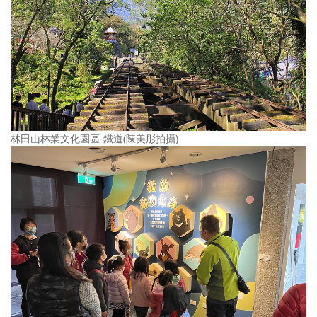
林田山林業文化園區-鐵道(陳美彤拍攝)