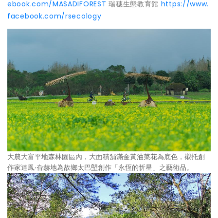
ebook.com/MASADIFOREST
瑞穗生態教育館
https://www.
facebook.com/rsecology
大農大富平地森林園區內，大面積舖滿金黃油菜花為底色，襯托創
作家達鳳‧旮赫地為故鄉太巴塱創作「永恆的忻星」之藝術品。