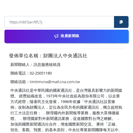
推廣新聞稿
發佈單位名稱：財團法人中央通訊社
新聞聯絡人：訊息服務核稿員
聯絡電話：02-25051180
聯絡信箱：
timtimcna@mail.cna.com.tw
中央通訊社是中華民國的國家通訊社，是台灣最具影響力的新聞媒
體。 經歷組織改造，1973年中央社改組為股份有限公司，以企業
方式經營；隨著民主化發展，1996年依據「中央通訊社設置條
例」改制為財團法人，定位為全民共有的國家通訊社，獨立超然執
行三大法定任務： ．辦理國內外新聞報導業務，服務大眾傳播媒
體。 ．辦理國家對外新聞通訊業務，促進國際對台灣之瞭解。 ．
加強與國際新聞通訊社合作，增進國際新聞交流。 秉持「正確、
領先、客觀、翔實」的基本原則，中央社專業新聞團隊每天以中、