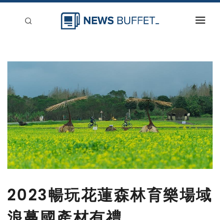
回到首頁
新聞稿分類
登入
刊登
2023暢玩花蓮森林育樂場域
浪蔓國產材有禮