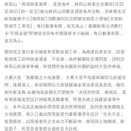
林田山「再現林業風華」 喜迎兔年，林田山林業文化園區1月22
至26日(初一至五)推出林田山消費送禮迎兔年活動，至林業生活
館和服務中心(咖啡館)消費滿600元即贈送精美小禮物(木製杯
墊或手工香皂)，每日數量有限，送完為止！森樂館推出消費打
卡”不限金額”即贈送癸卯兔年開運樟木小磁鐵，每日數量有限，
送完為止。
園區現正進行多項修復和景觀改善工程，為維護自身安全，請遊
客經過工區時快速通過，不逗留；為紓解園區交通問題，請到訪
林田山的遊客車輛，依指標停放在園區外圍的臨時大型停車場。
大農大富「無圍牆之大地展覽」 大農大富平地森林園區位於縱谷
間，瑰麗迷人，春節期間以大面積舖滿金黃油菜花為底色，襯托
創作家達鳳‧旮赫地為故鄉太巴塱創作「永恆的忻星」藝術品，還
有舉尾蟻造型設計的蟻窩及飄書窩、呼應永續之綠建築遊客中
心，各作品及設施融合環境形成自然博物館，如同是場無圍牆之
大地展覽。南入口處由阿美族當代畫家優席夫設計「生生不息」
裝置藝術，以雨後春筍之生命力不斷延伸，展現與土地關係，歡
迎親子、民眾及遊客親近藝術及大自然。