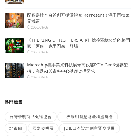
配客嘉推全台首創可循環禮盒 RePresent！滿千再抽萬
元機票
2026/08/06
《THE KING OF FIGHTERS AFK》操控翠綠火焰的格鬥
家「阿修．克里門森」登場
2026/08/06
Microchip攜手美光科技展示高效能PCIe Gen6儲存架
構，滿足AI與資料中心基礎架構需求
2026/08/06
熱門標籤
台灣發明商品促進協會
世界發明智慧財產聯盟總會
北市圖
國際發明展
JDIE日本設計創意暨發明展