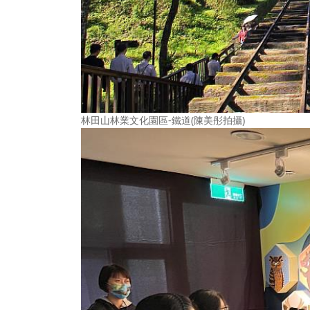
林田山林業文化園區-鐵道(陳美彤拍攝)