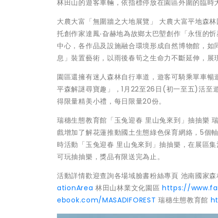
林田山的遊客車輛，依指標停放在園區外圍的臨時
大農大富「無圍牆之大地展覽」 大農大富平地森
托創作家達鳳‧旮赫地為故鄉太巴塱創作「永恆的
中心，各作品及設施融合環境形成自然博物館，如
息」裝置藝術，以雨後春筍之生命力不斷延伸，展
園區還擁有迷人森林自行車道，遊客可騎乘單車暢
平森解謎尋寶趣」，1月22至26日(初一至五)
得限量精美小禮，每日限量20份。
瑞穗生態教育館「玉兔迎春 里山兔來到」抽抽樂 
戲增加了解花蓮推動國土生態綠色保育網絡，5個軸
時活動「玉兔迎春 里山兔來到」抽抽樂，在展區集
可玩抽抽樂，獎品有限送完為止。
活動詳情歡迎查詢各場域臉書粉絲專頁 池南國家森
ationArea
林田山林業文化園區
https://www.f
ebook.com/MASADIFOREST
瑞穗生態教育館
h