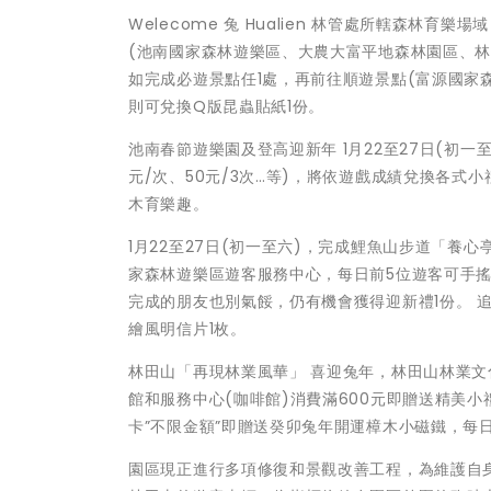
Welecome 兔 Hualien 林管處所轄森林育
(池南國家森林遊樂區、大農大富平地森林園區、林
如完成必遊景點任1處，再前往順遊景點(富源國家森
則可兌換Q版昆蟲貼紙1份。
池南春節遊樂園及登高迎新年 1月22至27日(初
元/次、50元/3次…等)，將依遊戲成績兌換各式
木育樂趣。
1月22至27日(初一至六)，完成鯉魚山步道「養心
家森林遊樂區遊客服務中心，每日前5位遊客可手搖
完成的朋友也別氣餒，仍有機會獲得迎新禮1份。 追蹤
繪風明信片1枚。
林田山「再現林業風華」 喜迎兔年，林田山林業文化
館和服務中心(咖啡館)消費滿600元即贈送精美
卡”不限金額”即贈送癸卯兔年開運樟木小磁鐵，每
園區現正進行多項修復和景觀改善工程，為維護自