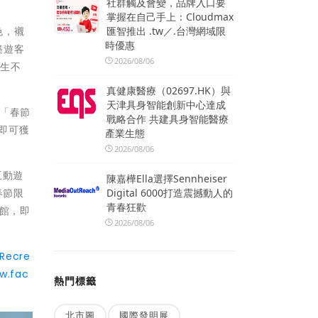
社群觸及會變，品牌入口要
掌握在自己手上：Cloudmax
匯智推出 .tw／.台灣網域限
色，襯
時優惠
築遊客
2026/08/06
生生不
真健康醫療（02697.HK）與
天津具身智能創新中心達成
「春節
戰略合作 共建具身智能醫療
即可獲
產業生態
2026/08/06
互動遊
陳嘉樺Ella選擇Sennheiser
Digital 6000打造震撼動人的
春節限
青春狂歡
育館，即
2026/08/06
Recre
w.fac
熱門標籤
北市圖
國際發明展