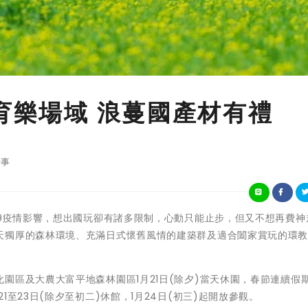
林育樂場域 浪蔓國產材有禮
事
COVID-19疫情影響，想出國玩卻有諸多限制，心動只能止步，但又不想再費
天獨厚的森林環境、充滿日式懷舊風情的建築群及適合闔家賞玩的環
園區及大農大富平地森林園區1月21日(除夕)當天休園，春節連續假
至23日(除夕至初二)休館，1月24日(初三)起開放參觀。