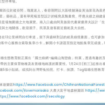
大型停車場。
林園區位於縱谷間，瑰麗迷人，春節期間以大面積舖滿金黃油菜花為底
忻星」藝術品，還有舉尾蟻造型設計的蟻窩及飄書窩、呼應永續之綠建
同是場無圍牆之大地展覽。南入口處由阿美族當代畫家優席夫設計「
現與土地關係，歡迎親子、民眾及遊客親近藝術及大自然。
遊在13公里林間自行車道，留下與森林對話的絕美綠境畫面，也可參加
活至遊客中心服務台索取集章小卡，解開小卡謎題至指定地點集章完成後，
瑞穗生態教育館正展出「國土綠網-編織山海戀曲」特展，透過有趣的
帶的主要保育物種及友善棲地維護的重要性。1月24日(初三)起推出
滿5張小貼紙、或找到台灣野兔拍照、打卡、按讚、Tag瑞穗生態教
林遊樂區
https://www.facebook.com/ChihnanNationalForest
acebook.com/ilovemorisaka
大農大富平地森林園區
https://ww
ttps://www.facebook.com/rsecology