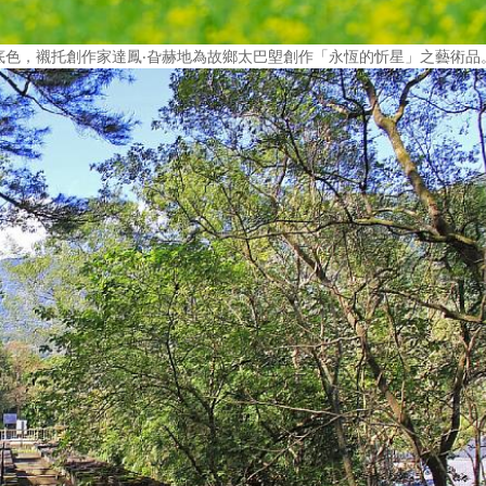
底色，襯托創作家達鳳‧旮赫地為故鄉太巴塱創作「永恆的忻星」之藝術品