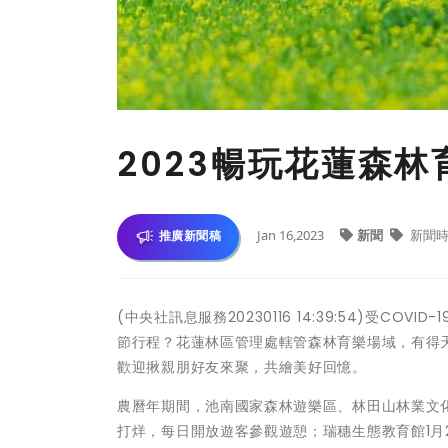
2023暢玩花蓮森
Jan 16,2023
新聞
新聞時
推廣新聞稿
(中央社訊息服務20230116 14:39:54)受
節行程？花蓮林區管理處轄管森林育樂場域，有得
歡迎揪親朋好友來聚，共繪美好回憶。
農曆年期間，池南國家森林遊樂區、林田山林業文化
打烊，每日開放遊客參觀遊憩；瑞穗生態教育館1月21