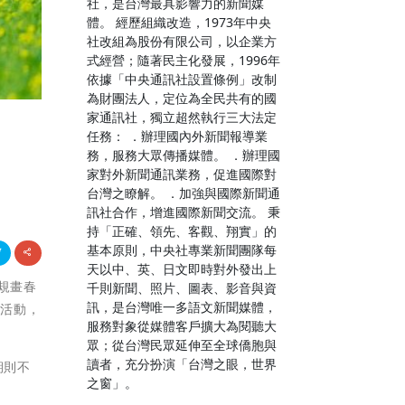
社，是台灣最具影響力的新聞媒
體。 經歷組織改造，1973年中央
社改組為股份有限公司，以企業方
式經營；隨著民主化發展，1996年
依據「中央通訊社設置條例」改制
為財團法人，定位為全民共有的國
家通訊社，獨立超然執行三大法定
任務： ．辦理國內外新聞報導業
務，服務大眾傳播媒體。 ．辦理國
家對外新聞通訊業務，促進國際對
台灣之瞭解。 ．加強與國際新聞通
訊社合作，增進國際新聞交流。 秉
持「正確、領先、客觀、翔實」的
基本原則，中央社專業新聞團隊每
天以中、英、日文即時對外發出上
神規畫春
千則新聞、照片、圖表、影音與資
訊，是台灣唯一多語文新聞媒體，
教活動，
服務對象從媒體客戶擴大為閱聽大
眾；從台灣民眾延伸至全球僑胞與
讀者，充分扮演「台灣之眼，世界
期則不
之窗」。