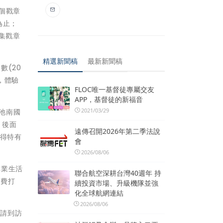
3個戳章
為止；
蒐集戳章
精選新聞稿
最新新聞稿
數(20
，體驗
FLOC唯一基督徒專屬交友
APP，基督徒的新福音
2021/03/29
至池南國
，後面
遠傳召開2026年第二季法說
獲得特有
會
2026/08/06
林業生活
聯合航空深耕台灣40週年 持
消費打
續投資市場、升級機隊並強
化全球航網連結
2026/08/06
，請到訪