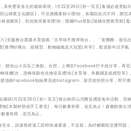
樂場域，具有豐富多元的森林環境，1月22至26日(初一至五)集滿必遊景點
田山林業文化園區)，可兌換國產材小禮1份，各園區款式不同，贈完
林遊樂區)，則兌換浪蔓有禮1份；隱藏Plus景點(瑞穗生態教育館)
一至六)至服務台選購木育遊戲「古早味手撥彈珠台」、「套圈圈」遊玩次
小禮(臺灣杉燭台、紙模型、動物磁鐵及大冠鷲L夾等)，歡迎新年試手氣
亭、鯉魚山小百岳三角點」合照，上傳至Facebook打卡或分享，再
轉珠機1次，憑轉珠顏色兌換登高禮1份(木育筆、朱鸝襪及紙模型等)
池南Facebook粉絲專頁或Instagram，留言或拍照分享，即可
園區1月22至26日(初一至五)推出林田山消費送禮迎兔年活動，至
小禮物(木製杯墊或手工香皂)，每日數量有限，送完為止！森樂館推出
日數量有限，送完為止。
身安全，請遊客經過工區時快速通過，不逗留；為紓解園區交通問題