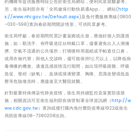
約機構等提供服務時段公告於衛生局網站，便利民眾就醫參考。
另，衛生福利部亦有「全民健保行動快易通App」、網站(
http
s://www.nhi.gov.tw/Default.aspx
)及免付費服務專線(0800
-030-598)查詢春節期間開診情形，可供民眾參考。
衛生局呼籲，春節期間民眾計畫返鄉或出遊，應做好個人防護措
施，如：勤洗手、有呼吸道症狀時戴口罩，儘量避免出入人潮擁
擠、空氣不流通的公共場所；打噴嚏時用面紙或手帕遮住口鼻，
或用衣袖代替；與他人交談時，儘可能保持1公尺以上，以降低病
毒傳播的機會。適逢流感疫情流行期間，如出現呼吸困難、呼吸
急促、發紺（缺氧）、血痰或痰液變濃、胸痛、意識改變或低血
壓等危險徵兆時，應儘速至大醫院就醫。
針對嚴重特殊傳染性肺炎疫情，衛生局持續監控及落實防疫措
施，相關資訊可至衛生福利部疾病管制署全球資訊網（
http://w
ww.cdc.gov.tw
）查詢或撥打國內免付費防疫專線1922或衛生
局防疫專線08-7380208洽詢。