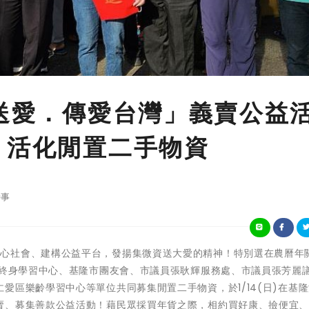
弱送愛．傳愛台灣」義賣公益
、活化閒置二手物資
事
救國團長期關心社會、建構公益平台，發揚集微資送大愛的精神！特別選在農曆年
團終身學習中心、基隆市團友會、市議員張耿輝服務處、市議員張芳麗
愛區樂齡學習中心等單位共同募集閒置二手物資，於1/14(日)在基
賣、募集善款公益活動！藉民眾採買年貨之際，相約買好康、撿便宜