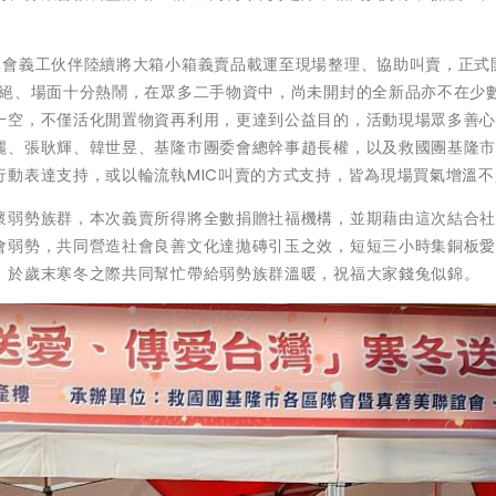
。
隊會義工伙伴陸續將大箱小箱義賣品載運至現場整理、協助叫賣，正式
不絕、場面十分熱鬧，在眾多二手物資中，尚未開封的全新品亦不在少
一空，不僅活化閒置物資再利用，更達到公益目的，活動現場眾多善
麗、張耿輝、韓世昱、基隆市團委會總幹事趙長權，以及救國團基隆
行動表達支持，或以輪流執MIC叫賣的方式支持，皆為現場買氣增溫不
懷弱勢族群，本次義賣所得將全數捐贈社福機構，並期藉由這次結合
會弱勢，共同營造社會良善文化達拋磚引玉之效，短短三小時集銅板
，於歲末寒冬之際共同幫忙帶給弱勢族群溫暖，祝福大家錢兔似錦。