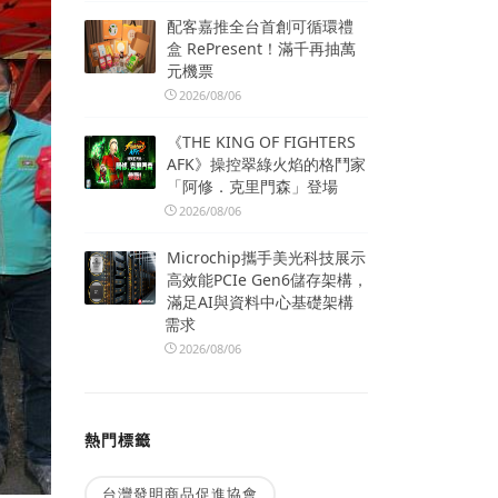
配客嘉推全台首創可循環禮
盒 RePresent！滿千再抽萬
元機票
2026/08/06
《THE KING OF FIGHTERS
AFK》操控翠綠火焰的格鬥家
「阿修．克里門森」登場
2026/08/06
Microchip攜手美光科技展示
高效能PCIe Gen6儲存架構，
滿足AI與資料中心基礎架構
需求
2026/08/06
熱門標籤
台灣發明商品促進協會