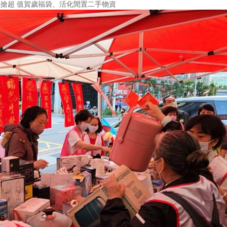
瘋搶超 值賀歲福袋、活化閒置二手物資