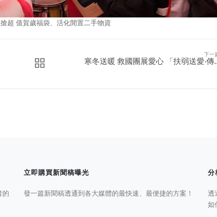
瘋搶超 值賀歲福袋、活化閒置二手物資
下一
寒冬送暖 救國團展愛心 「扶弱送愛‧傳..
立即購買新聞稿曝光
分
者的
發一篇新聞稿透通到各大媒體的最快速、最便捷的方案！
透
如