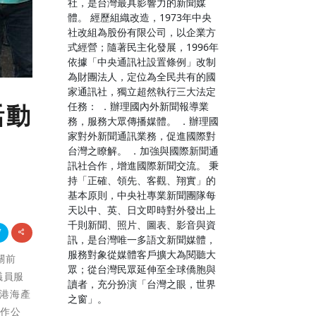
社，是台灣最具影響力的新聞媒
體。 經歷組織改造，1973年中央
社改組為股份有限公司，以企業方
式經營；隨著民主化發展，1996年
依據「中央通訊社設置條例」改制
為財團法人，定位為全民共有的國
家通訊社，獨立超然執行三大法定
任務： ．辦理國內外新聞報導業
活動
務，服務大眾傳播媒體。 ．辦理國
家對外新聞通訊業務，促進國際對
台灣之瞭解。 ．加強與國際新聞通
訊社合作，增進國際新聞交流。 秉
持「正確、領先、客觀、翔實」的
基本原則，中央社專業新聞團隊每
天以中、英、日文即時對外發出上
千則新聞、照片、圖表、影音與資
訊，是台灣唯一多語文新聞媒體，
服務對象從媒體客戶擴大為閱聽大
關前
眾；從台灣民眾延伸至全球僑胞與
議員服
讀者，充分扮演「台灣之眼，世界
隆港海產
之窗」。
、作公