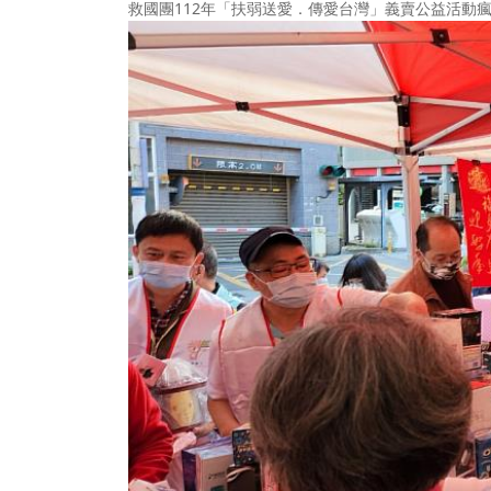
救國團112年「扶弱送愛．傳愛台灣」義賣公益活動