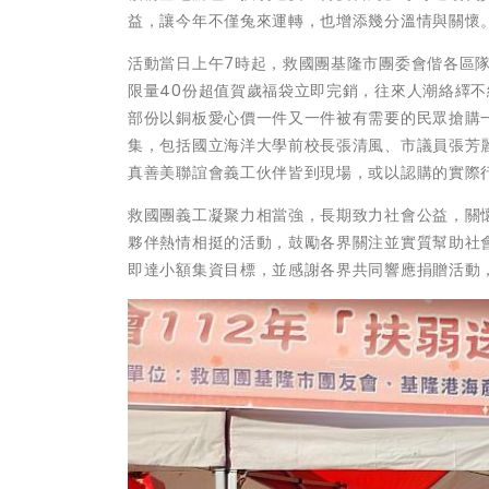
益，讓今年不僅兔來運轉，也增添幾分溫情與關懷
活動當日上午7時起，救國團基隆市團委會偕各區
限量40份超值賀歲福袋立即完銷，往來人潮絡繹
部份以銅板愛心價一件又一件被有需要的民眾搶購
集，包括國立海洋大學前校長張清風、市議員張芳
真善美聯誼會義工伙伴皆到現場，或以認購的實際
救國團義工凝聚力相當強，長期致力社會公益，關
夥伴熱情相挺的活動，鼓勵各界關注並實質幫助社
即達小額集資目標，並感謝各界共同響應捐贈活動