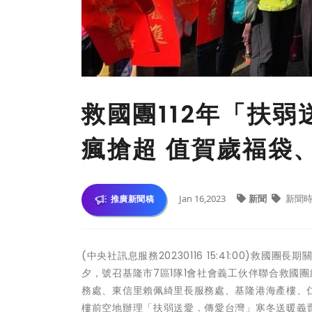
救國團112年「扶
瘋搶超 值賀歲福袋
Jan 16,2023
新聞
新聞時
推廣新聞稿
(中央社訊息服務20230116 15:41:00)
夕，號召基隆市7區1隊1會社會義工伙伴聯合救國
務處、東信里賴佩綺里長服務處、基隆港海產樓、仁
樓前空地辦理「扶弱送愛．傳愛台灣」寒冬送暖義