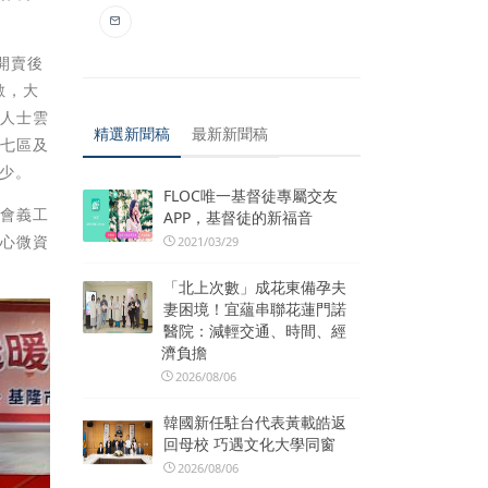
開賣後
數，大
心人士雲
精選新聞稿
最新新聞稿
市七區及
少。
FLOC唯一基督徒專屬交友
社會義工
APP，基督徒的新福音
愛心微資
2021/03/29
「北上次數」成花東備孕夫
妻困境！宜蘊串聯花蓮門諾
醫院：減輕交通、時間、經
濟負擔
2026/08/06
韓國新任駐台代表黃載皓返
回母校 巧遇文化大學同窗
2026/08/06