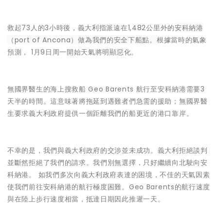
救起73人的3小時後，義大利指派遠在1,482公里外的
安科納港
（port of Ancona）做為我們的安全下船點。
根據當時的氣象
預測， 1月9日周一開始天氣將明顯惡化。
無國界醫生的海上搜救船 Geo Barents 航行至安科納港需要3
天半的時間。這意味著將拖延到遇難者們急需的援助；無國界醫
生要求義大利政府提供一個距離我們的船更近的港口靠岸。
不幸的是，我們與義大利政府的交涉並未成功。義大利拒絕談判
並斷然拒絕了我們的請求。我們別無選擇，只好繼續向北駛向安
科納港。 如我們多次向義大利政府表達的困境，不佳的天氣因素
使我們前往安科納港的航行極度困難。Geo Barents的航行速度
與在陸上步行速度相當，抵達日期因此推遲一天。