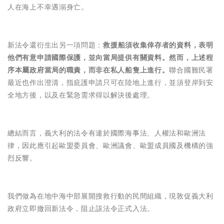
人在海上不幸遇溺身亡。
新法令還衍生出另一項問題：
救援船須收集倖存者的資料，表明
他們有意申請國際保護，並向當局提供有關資料。然而，上述程
序本屬政府當局的職責，而非在私人船隻上進行。
聯合國難民署
最近也作出澄清，指庇護申請只可在陸地上進行，並須登岸到安
全地方後，以及在緊急需求得以解決後處理。
總結而言，義大利的法令有違於國際海事法、人權法和歐洲法
律，因此應引起歐盟委員會、歐洲議會、歐盟成員國及機構的強
烈反響。
我們做為在地中海中部展開搜救行動的民間組織，現敦促義大利
政府立即撤回新法令，阻止該法令正式入法。