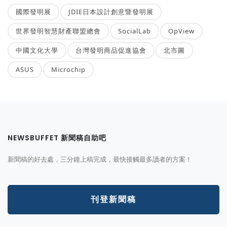
國際發明展
JDIE日本設計創意暨發明展
世界發明智慧財產聯盟總會
SocialLab
OpView
中國文化大學
台灣發明商品促進協會
北市圖
ASUS
Microchip
NEWSBUFFET 新聞稿自助吧
新聞稿的好去處，三分鐘上稿完成，最快接觸最多讀者的方案！
刊登新聞稿