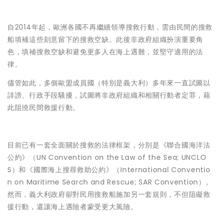
自2014年起，歐洲各國不再繼續領導搜救行動，需由民間的搜救
船填補這些刻意留下的搜救空缺。此後非政府組織扮演重要角
色，填補搜救空缺和避免更多人在海上遇難，並堅守適用的法
律。
儘管如此，多個歐盟成員國（特別是義大利）多年來一直試圖以
誹謗、行政手段騷擾，試圖將非政府組織和相關行動者定罪，藉
此阻撓民間救援行動。
目前已有一套全面關於搜救的法律框架，分別是《聯合國海洋法
公約》（UN Convention on the Law of the Sea; UNCLO
S）和《國際海上搜尋救助公約》（International Conventio
n on Maritime Search and Rescue; SAR Convention）。
然而，義大利政府卻對民用搜救船施加另一套規則，不但阻礙救
援行動，還讓海上遇險者蒙受更大風險。