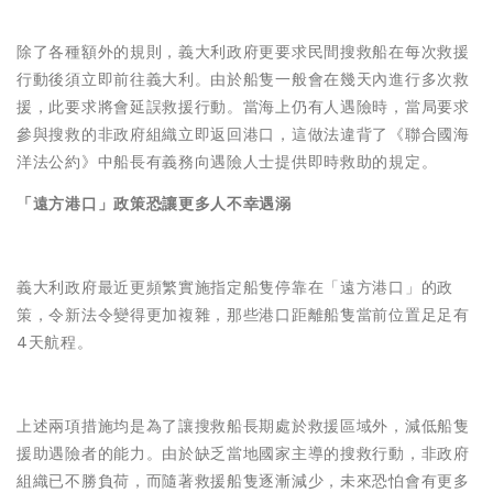
除了各種額外的規則，義大利政府更要求民間搜救船在每次救援
行動後須立即前往義大利。由於船隻一般會在幾天內進行多次救
援，此要求將會延誤救援行動。當海上仍有人遇險時，當局要求
參與搜救的非政府組織立即返回港口，這做法違背了《聯合國海
洋法公約》中船長有義務向遇險人士提供即時救助的規定。
「遠方港口」政策恐讓更多人不幸遇溺
義大利政府最近更頻繁實施指定船隻停靠在「遠方港口」的政
策，令新法令變得更加複雜，那些港口距離船隻當前位置足足有
4天航程。
上述兩項措施均是為了讓搜救船長期處於救援區域外，減低船隻
援助遇險者的能力。由於缺乏當地國家主導的搜救行動，非政府
組織已不勝負荷，而隨著救援船隻逐漸減少，未來恐怕會有更多