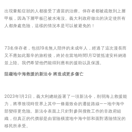
出現暈船症狀的人都接受了適當的治療。倖存者都被疏散到上層
甲板，因為下層甲板已被水淹沒。義大利政府做出的決定使所有
人都身處危險，這樣的情況本是可以被避免的！
73名倖存者，包括19名無人陪伴的未成年人，經過了這次漫長而
又不應如此艱辛的旅程後，終於在當地時間1月12號抵達安科納港
並上陸。我們希望他們能得到應有的援助以及保護。
阻礙地中海救援的新法令 將造成更多傷亡
2023年1月2日，義大利總統簽署了一項新法令，削弱海上救援能
力，將導致現時世界上其中一條最致命的遷徙路線——地中海中
部變得更危險。新法令表面上只針對參與搜救工作的非政府組
織，但真正的代價卻是由冒險橫渡地中海中部和面對遇險情況的
移民所承受。