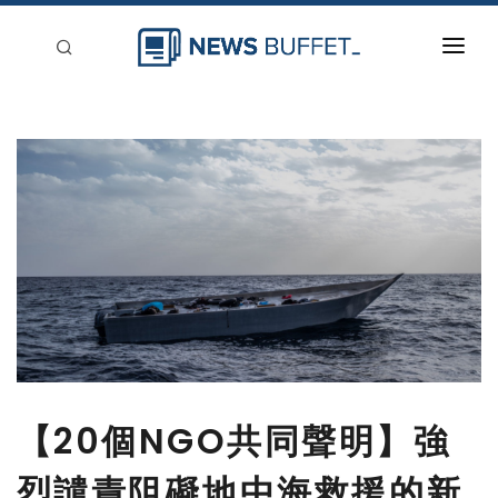
回到首頁
新聞稿分類
登入
刊登
【20個NGO共同聲明】強
烈譴責阻礙地中海救援的新