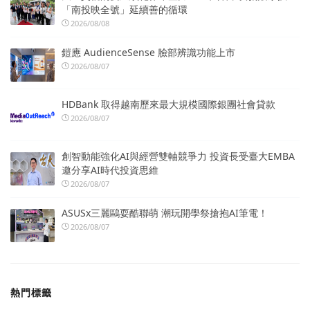
「南投映全號」延續善的循環
2026/08/08
鎧應 AudienceSense 臉部辨識功能上市
2026/08/07
HDBank 取得越南歷來最大規模國際銀團社會貸款
2026/08/07
創智動能強化AI與經營雙軸競爭力 投資長受臺大EMBA
邀分享AI時代投資思維
2026/08/07
ASUSx三麗鷗耍酷聯萌 潮玩開學祭搶抱AI筆電！
2026/08/07
熱門標籤