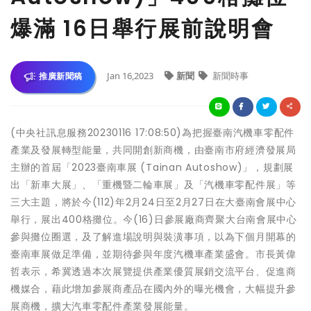
爆滿 16日舉行展前說明會
Jan 16,2023
新聞
新聞時事
推廣新聞稿
(中央社訊息服務20230116 17:08:50)為把握臺南汽機車零配件
產業及發展轉型能量，共同開創新商機，由臺南市府經濟發展局
主辦的首屆「2023臺南車展 (Tainan Autoshow)」，規劃展
出「新車大展」、「重機暨二輪車展」及「汽機車零配件展」等
三大主題，將於今(112)年2月24日至2月27日在大臺南會展中心
舉行，展出400格攤位。今(16)日參展廠商齊聚大台南會展中心
參與攤位圈選，及了解進場說明與裝潢事項，以為下個月開幕的
臺南車展做足準備，並期待參與年度汽機車產業盛會。市長黃偉
哲表示，希冀透過本次展覽提供產業優質展銷交流平台、促進商
機媒合，藉此增加參展商產品在國內外的曝光機會，大幅提升參
展商機，擴大汽車零配件產業發展能量。