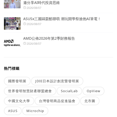
邀分享AI時代投資思維
2026/08/07
ASUSx三麗鷗耍酷聯萌 潮玩開學祭搶抱AI筆電！
2026/08/07
AMD公佈2026年第2季財務報告
2026/08/07
熱門標籤
國際發明展
JDIE日本設計創意暨發明展
世界發明智慧財產聯盟總會
SocialLab
OpView
中國文化大學
台灣發明商品促進協會
北市圖
ASUS
Microchip