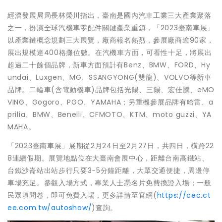
經濟發展局局長林榮川指出，臺南是國內汽車工業三大產業聚落
之一，扮演全球汽機車零配件關鍵產業重鎮，「2023臺南車展」
以產業鏈概念規劃三大展覽，廠商報名熱烈，參展廠商逾90家，
展出規模達400格攤位數。在汽機車方面，可看性十足，將展出
超過二十餘個品牌，新車方面預計有Benz、BMW、FORD、Hy
undai、Luxgen、MG、SSANGYONG(雙龍)、VOLVO等新車
品牌。二輪車(含電動機車)品牌包括光陽、三陽、宏佳騰、eMO
VING、Gogoro、PGO、YAMAHA；另重機參展品牌有哈雷、a
prilia、BMW、Benelli、CFMOTO、KTM、moto guzzi、YA
MAHA。
「2023臺南車展」展期從2月24日至2月27日，共四日，橫跨22
8連續假期。展覽地點位在大臺南會展中心，距離台南高鐵站、
台鐵沙崙站出站步行只要3-5分鐘距離，大眾交通便捷，周邊停
車場充足。參觀入場方式，專業人士憑名片免費換證入場；一般
民眾填問卷，即可免費入場，更多詳情至官網(
https://cec.ct
ee.com.tw/autoshow/
)查詢。