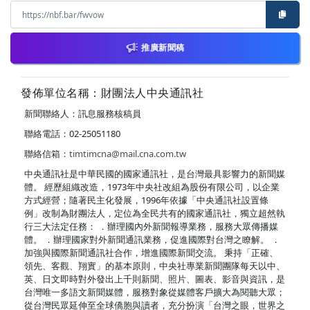
推廣新聞稿
發佈單位名稱：財團法人中央通訊社
新聞聯絡人：訊息服務核稿員
聯絡電話：02-25051180
聯絡信箱：
timtimcna@mail.cna.com.tw
中央通訊社是中華民國的國家通訊社，是台灣最具影響力的新聞媒
體。 經歷組織改造，1973年中央社改組為股份有限公司，以企業
方式經營；隨著民主化發展，1996年依據「中央通訊社設置條
例」改制為財團法人，定位為全民共有的國家通訊社，獨立超然執
行三大法定任務： ．辦理國內外新聞報導業務，服務大眾傳播媒
體。 ．辦理國家對外新聞通訊業務，促進國際對台灣之瞭解。 ．
加強與國際新聞通訊社合作，增進國際新聞交流。 秉持「正確、
領先、客觀、翔實」的基本原則，中央社專業新聞團隊每天以中、
英、日文即時對外發出上千則新聞、照片、圖表、影音與資訊，是
台灣唯一多語文新聞媒體，服務對象從媒體客戶擴大為閱聽大眾；
從台灣民眾延伸至全球僑胞與讀者，充分扮演「台灣之眼，世界之