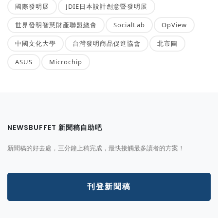
國際發明展
JDIE日本設計創意暨發明展
世界發明智慧財產聯盟總會
SocialLab
OpView
中國文化大學
台灣發明商品促進協會
北市圖
ASUS
Microchip
NEWSBUFFET 新聞稿自助吧
新聞稿的好去處，三分鐘上稿完成，最快接觸最多讀者的方案！
刊登新聞稿