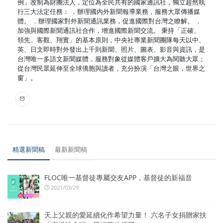
例」改制為財團法人，定位為全民共有的國家通訊社，獨立超然執
行三大法定任務： ．辦理國內外新聞報導業務，服務大眾傳播媒
體。 ．辦理國家對外新聞通訊業務，促進國際對台灣之瞭解。 ．
加強與國際新聞通訊社合作，增進國際新聞交流。 秉持「正確、
領先、客觀、翔實」的基本原則，中央社專業新聞團隊每天以中、
英、日文即時對外發出上千則新聞、照片、圖表、影音與資訊，是
台灣唯一多語文新聞媒體，服務對象從媒體客戶擴大為閱聽大眾；
從台灣民眾延伸至全球僑胞與讀者，充分扮演「台灣之眼，世界之
窗」。
精選新聞稿
最新新聞稿
FLOC唯一基督徒專屬交友APP，基督徒的新福音
2021/03/29
天上父親的愛延續化作希望力量！ 六名子女捐贈家扶