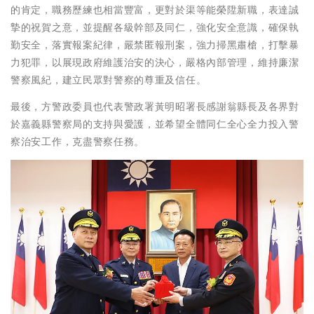
的肯定，職務歷練也相當豐富，更對於渠等能榮陞新職，表達誠
摯的祝賀之意，並提醒各級幹部及同仁，強化安全意識，確保執
勤安全，落實報案紀律，嚴禁匿報刑案，強力掃黑肅槍，打擊暴
力犯罪，以展現政府維護治安的決心，嚴格內部管理，維持廉潔
警察風紀，建立民眾對警察的尊重及信任。
最後，方警政委員也代表警政署黃明昭署長感謝翁縣長及各界對
於嘉義縣警察局的支持與愛護，並希望全體同仁全心全力投入警
察治安工作，克盡警察任務。