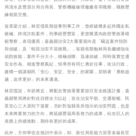
局清水及豐原分局分局長、警察機械修理廠廠長等職務，職務歷
練相當完整。
翁章梁介紹，林宏儒長期從事刑事工作，曾經破獲多起跨國走私
槍械、跨境詐欺案件，刑事經歷豐富，更曾獲選內政部警政署模
範警察，表現優異；嘉義縣治安2大重要面向是「竊盜案件預防
與偵破」及「轄區治安不容挑戰」，翁縣長期勉林局長繼續強化
偵防效能，案件不分大小，積極偵辦、迅速偵破，同時落實交通
安全作為、精進警察風紀，領導所有同仁勇於任事，依法行政，
建構一個讓縣民「安心、安定、安全」的家園，並朝著「勇敢超
越，追求更好」的未來邁進。
林宏儒說，年節將近，將配合警政署重要節日安全維護計畫，嘉
義縣警局將針對此目標全力以赴，並在治安平順、交通順暢、民
眾安心三大原則下落實，另針對翁縣長所指示的治安問題，也是
未來將要努力的方向，將延續歷屆局長努力的成果，站在巨人的
肩膀上持續推動，期待有更好的成果。
此外，方仰寧也在致詞中表示，卸、新任局長能力深受各級長官