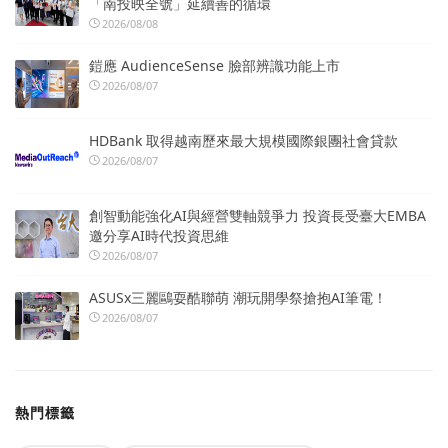
「南投映全號」延續善的循環
2026/08/08
鎧應 AudienceSense 臉部辨識功能上市
2026/08/07
HDBank 取得越南歷來最大規模國際銀團社會貸款
2026/08/07
創智動能強化AI與經營雙軸競爭力 投資長受臺大EMBA
邀分享AI時代投資思維
2026/08/07
ASUSx三麗鷗耍酷聯萌 潮玩開學祭搶抱AI筆電！
2026/08/07
熱門標籤