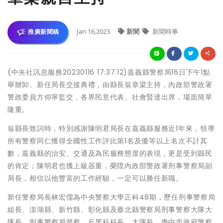
Jan 16,2023
新聞
新聞時事
推廣新聞稿
(中央社訊息服務20230116 17:37:12)嘉義縣警察局16日下午1點
舉辦卸、新任局長交接典禮，由縣長翁章梁主持，內政部警政署
警政委員方仰寧監交，各界民意代表、社會賢達出席，場面簡單
隆重。
翁縣長致詞時，特別感謝陳明君局長在嘉義縣服務近1年來，領導
所有警察同仁獲得全國性工作評比第1名及優等以上名次不計其
數，嘉義縣的治安、交通及為民服務態度的表現，更是受到縣民
的肯定；陳明君也獲上級器重，榮陞內政部警政署刑事警察局副
局長，相信以他豐富的工作經驗，一定可以勝任新職。
新任警察局長林宏儒為中央警察大學正科48期，歷任刑事警察局
組長、澎湖縣、新竹縣、彰化縣及臺北縣警察局刑事警察大隊大
隊長、刑事警察局督察、反黑科科長、大隊長、臺中市政府警察