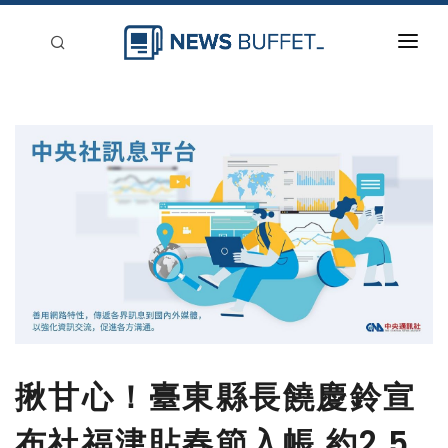
回到首頁
新聞稿分類
登入
刊登
揪甘心！臺東縣長饒慶鈴宣
布社福津貼春節入帳 約2.5