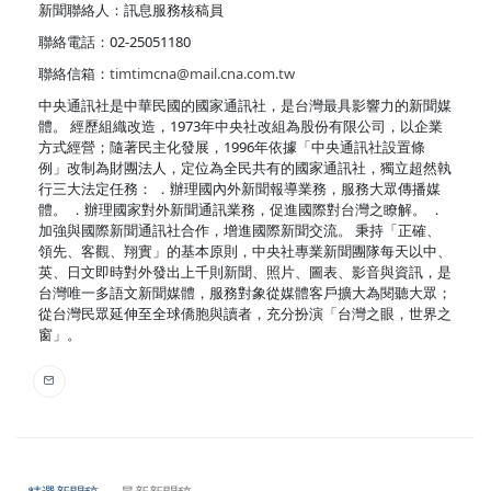
新聞聯絡人：訊息服務核稿員
聯絡電話：02-25051180
聯絡信箱：
timtimcna@mail.cna.com.tw
中央通訊社是中華民國的國家通訊社，是台灣最具影響力的新聞媒
體。 經歷組織改造，1973年中央社改組為股份有限公司，以企業
方式經營；隨著民主化發展，1996年依據「中央通訊社設置條
例」改制為財團法人，定位為全民共有的國家通訊社，獨立超然執
行三大法定任務： ．辦理國內外新聞報導業務，服務大眾傳播媒
體。 ．辦理國家對外新聞通訊業務，促進國際對台灣之瞭解。 ．
加強與國際新聞通訊社合作，增進國際新聞交流。 秉持「正確、
領先、客觀、翔實」的基本原則，中央社專業新聞團隊每天以中、
英、日文即時對外發出上千則新聞、照片、圖表、影音與資訊，是
台灣唯一多語文新聞媒體，服務對象從媒體客戶擴大為閱聽大眾；
從台灣民眾延伸至全球僑胞與讀者，充分扮演「台灣之眼，世界之
窗」。