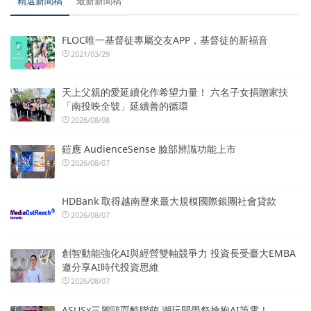
精選新聞稿
最新新聞稿
FLOC唯一基督徒專屬交友APP，基督徒的新福音
2021/03/29
天上父親的愛延續化作希望力量！ 六名子女捐贈家扶
「南投映全號」延續善的循環
2026/08/08
鎧應 AudienceSense 臉部辨識功能上市
2026/08/07
HDBank 取得越南歷來最大規模國際銀團社會貸款
2026/08/07
創智動能強化AI與經營雙軸競爭力 投資長受臺大EMBA
邀分享AI時代投資思維
2026/08/07
ASUSx三麗鷗耍酷聯萌 潮玩開學祭搶抱AI筆電！