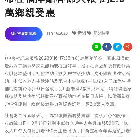
萬鄉親受惠
Jan 16,2023
新聞
新聞時事
推廣新聞稿
(中央社訊息服務20230116 17:35:48)農曆年前夕，臺東縣長饒
慶鈴為了讓弱勢鄉親能夠安心過好年，指示社會處加快行政作業
並以縣款墊付，社會救助低收入戶生活扶助、身心障礙者生活補
助、中低收老人生活津貼及配合中央低收(中低收)入戶加發生活
補助提前於今(16)日發放，另0至未滿2歲育兒津貼、特殊境遇家
庭扶助及兒少生活扶助及托育補助也將在19日入帳，以供弱勢家
戶彈性運用、緩解經濟壓力溫暖過好年，逾2.5萬人受惠。
社會處長陳淑蘭表示，為加強照顧弱勢族群，提供貼心的關懷，
行政院自111年3月起已針對中低收入戶每人每月加發500元、低
收入戶每人每月加發750元生活補助，日前宣布今年再延續加發1