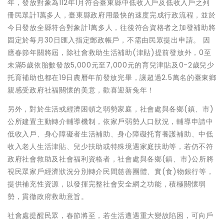
年，發放對象為112年1月符合臺東縣中低收入戶及低收入戶之列
冊民眾計1萬多人，臺東縣政府用最快的速度完成行政流程，並於
今日發放全縣符合對象計1萬多人，往後符合資格者之加發補助將
固定於每月30日匯入指定郵政帳戶，不需由民眾提出申請。 因
應春節年關將屆，除社會救助生活補助(津貼)提前發放外，0至
未滿5歲依胎數發放5,000元至7,000元的育兒津貼及0-2歲兒少
托育補助也都在19日農曆年前發放完畢，讓超過2.5萬名的臺東鄉
親感受政府社福關懷的美意，歡喜迎新兔年！
另外，對於生活或經濟困頓之弱勢家庭，社會處與各鄉(鎮、市)
公所建置主動轉介輔導機制，依家戶弱勢人口狀況，輔導申請中
低收入戶、身心障礙者生活補助、身心障礙托育養護補助、中低
收入老人生活津貼、兒少扶助或特殊境遇家庭扶助等，若仍不符
政府社會救助及社會福利資格者，社會處與各鄉(鎮、市)公所將
視民眾家戶經濟狀況分別轉介民間慈善團體、實(食)物銀行等，
提供補充性資源，以發揮完整社會安全網之功能，積極關懷弱
勢，貫徹政府救助意旨。
社會處提醒民眾，春節將至，若生活遭遇重大變故陷困，可向戶