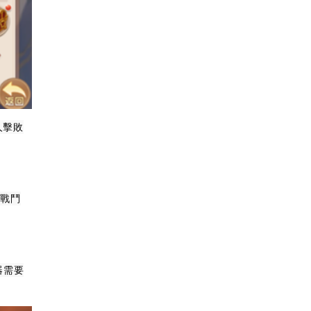
人擊敗
升戰鬥
器需要