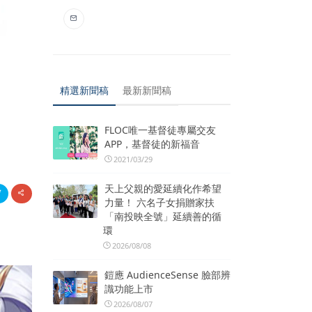
精選新聞稿
最新新聞稿
FLOC唯一基督徒專屬交友
APP，基督徒的新福音
2021/03/29
天上父親的愛延續化作希望
力量！ 六名子女捐贈家扶
「南投映全號」延續善的循
環
2026/08/08
鎧應 AudienceSense 臉部辨
識功能上市
2026/08/07