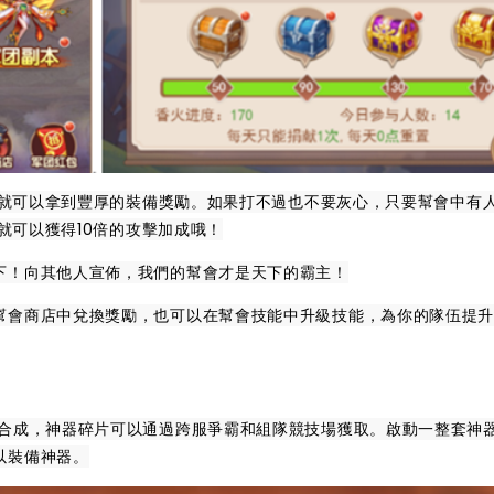
SS就可以拿到豐厚的裝備獎勵。如果打不過也不要灰心，只要幫會中有
候就可以獲得10倍的攻擊加成哦！
下！向其他人宣佈，我們的幫會才是天下的霸主！
幫會商店中兌換獎勵，也可以在幫會技能中升級技能，為你的隊伍提
片合成，神器碎片可以通過跨服爭霸和組隊競技場獲取。啟動一整套神
以裝備神器。