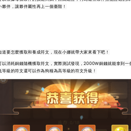
小夥伴，讓夥伴屬性再上一個臺階！
知道要怎麼獲取和養成符文，現在小娜就帶大家來看下吧！
以消耗銅錢隨機獲取符文，實際測試發現，2000W銅錢就能拿到一
低等級的符文還可以作為狗糧為高等級的符文升級！