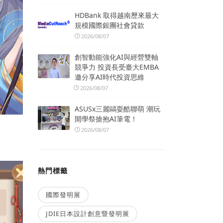
HDBank 取得越南歷來最大
規模國際銀團社會貸款
2026/08/07
創智動能強化AI與經營雙軸
競爭力 投資長受臺大EMBA
邀分享AI時代投資思維
2026/08/07
ASUSx三麗鷗耍酷聯萌 潮玩
開學祭搶抱AI筆電！
2026/08/07
熱門標籤
國際發明展
JDIE日本設計創意暨發明展