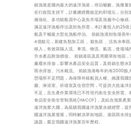
鎮漁港是國內最大的遠洋漁港，停泊噸數、漁獲量皆
在行政院支持下，計畫總經費核定約81億元，分
備強化、多功能船員中心及魚市場及漁服中心修繕。
滿足遠洋漁船停泊及卸魚所需，本計畫投入約25億元
船及千噸級大型化漁船停泊。 前鎮漁港卸魚場長
4億餘元，新建魚類加工區 、殺魚區 、活魚水車
移入，有效區隔人流、車流、物流、氣流，使場域
升水產品附加價值。 前鎮港區及其周圍草衙地區，
廠廢水排放，影響水產品安全品質，及前鎮生態水
雨水排放、污水截流。 前鎮漁港每年約有2000
憩場所不足問題，為保障外籍船員人權、維護我國
廳、淋浴室、祈禱室及住宿空間，可提供大批遠洋
不足，且生產作業環境已不符現代衛生安全所需。本
食品安全衛生管制系統(HACCP)，及結合漁業
遠洋漁業大國，為延續我國遠洋漁業永續經營，提
國遠洋漁業發展，同時解決草衙地區、港區雨水排
議題，奠定我國遠洋漁業百年歷程。