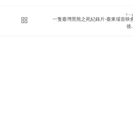
下一
一隻臺灣黑熊之死紀錄片-臺東場首映
後..