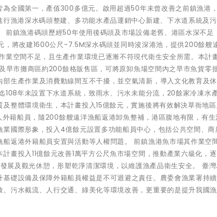
為全國第一，產值300多億元。啟用超過50年未曾改善之前鎮漁港
別進行漁港深水碼頭整建、多功能水產品運銷中心新建、下水道系統及
 前鎮漁港碼頭歷經50年使用後碼頭及市場設備老舊、港區水深不足
，將改建1600公尺-7.5M深水碼頭並同時浚深港池，提供200餘艘
年作業空間不足，且生產作業環境已逐漸不符現代衛生安全所需。本計畫
區及早市攤商區約200餘格販售區，可將原卸魚場空間內之早市魚貨零
內部生產作業及消費動線間互不干擾，並空氣清新，導入文化教育及
迄108年未設置下水道系統，致雨水、污水未能分流，20餘家冷凍水
質及整體環境衛生，本計畫投入15億餘元，實施後將有效解決草衙地區
餘人外籍船員，隨200餘艘遠洋漁船返港卸魚整補，港區腹地有限，有生
漁業國際形象，投入4億餘元設置多功能船員中心，包括公共空間、商
漁船返港外籍船員安置與活動等人權問題。 前鎮漁港魚市場其作業空
計畫投入11億餘元改善1萬平方公尺魚市場空間，推動產業六級化，
產業發展及觀光休憩，形塑乾淨清潔環境，以維護漁產品衛生安全。 臺
升基礎設備及保障外籍船員權益是不可迴避之責任。農委會漁業署持
放、污水截流、人行交通、綠美化等環境改善，更重要的是提升我國