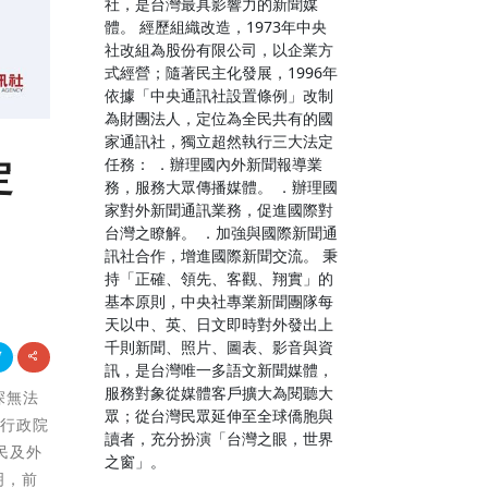
社，是台灣最具影響力的新聞媒
體。 經歷組織改造，1973年中央
社改組為股份有限公司，以企業方
式經營；隨著民主化發展，1996年
依據「中央通訊社設置條例」改制
為財團法人，定位為全民共有的國
家通訊社，獨立超然執行三大法定
定
任務： ．辦理國內外新聞報導業
務，服務大眾傳播媒體。 ．辦理國
家對外新聞通訊業務，促進國際對
台灣之瞭解。 ．加強與國際新聞通
訊社合作，增進國際新聞交流。 秉
持「正確、領先、客觀、翔實」的
基本原則，中央社專業新聞團隊每
天以中、英、日文即時對外發出上
千則新聞、照片、圖表、影音與資
訊，是台灣唯一多語文新聞媒體，
服務對象從媒體客戶擴大為閱聽大
深無法
眾；從台灣民眾延伸至全球僑胞與
。行政院
讀者，充分扮演「台灣之眼，世界
民及外
之窗」。
明，前