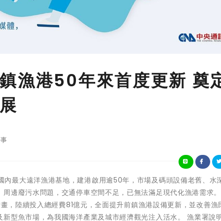
鎮漁港50年來首度更新 奠
展
事
前鎮漁港為國內最大遠洋漁港基地，建港啟用逾50年，市場及碼頭設備老舊、水
，周邊廢污水問題，交通停車空間不足，已無法滿足現代化漁港需求
新計畫，陸續投入總經費81億元，全面提升前鎮漁港設備更新，並改善漁
及新型魚市場，為我國海洋產業及城市經濟觀光注入活水。 漁業署說