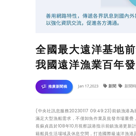
全國最大遠洋基地前
我國遠洋漁業百年發
Jan 17,2023
新聞
新聞時
推廣新聞稿
(中央社訊息服務20230117 09:49:23)
滿足大型漁船需求，不僅卸魚作業及批發市場重疊
長蘇貞昌於108年10月視察該港指示前鎮漁港更
籍船員生活場域及休息空間，打造國際級遠洋漁港