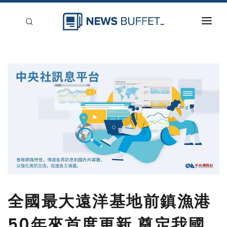
回到首頁
新聞稿分類
登入
刊登
全國最大遠洋基地前鎮漁港
50年來首度更新 奠定我國