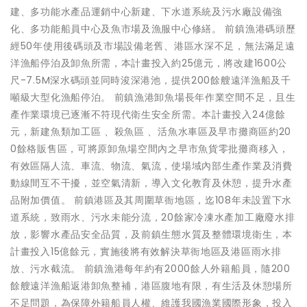
建、多功能水產品運銷中心新建、下水道系統及污水廠設備強
化、多功能船員中心及魚市場及漁服中心修繕。 前鎮漁港碼頭歷
經50年使用後碼頭及市場設備老舊、港區水深不足，無法滿足遠
洋漁船停泊及卸魚所需，本計畫投入約25億元，將改建1600公
尺-7.5M深水碼頭並同時浚深港池，提供200餘艘遠洋漁船及千
噸級大型化漁船停泊。 前鎮漁港卸魚場長年作業空間不足，且生
產作業環境已逐漸不符現代衛生安全所需。本計畫投入24億餘
元，新建魚類加工區 、殺魚區 、活魚水車區及早市攤商區約20
0餘格販售區，可將原卸魚場空間內之早市魚貨零批攤商移入，
有效區隔人流、車流、物流、氣流，使場域內部生產作業及消費
動線間互不干擾，並空氣清新，導入文化教育及休憩，提升水產
品附加價值。 前鎮港區及其周圍草衙地區，迄108年未設置下水
道系統，致雨水、污水未能分流，20餘家冷凍水產加工廠廢水排
放，影響水產品安全品質，及前鎮生態水質及整體環境衛生，本
計畫投入15億餘元，實施後將有效解決草衙地區及港區雨水排
放、污水截流。 前鎮漁港每年約有2000餘人外籍船員，隨200
餘艘遠洋漁船返港卸魚整補，港區腹地有限，有生活及休憩場所
不足問題，為保障外籍船員人權、維護我國漁業國際形象，投入