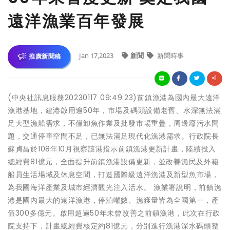
遠洋漁業百年發展
Jan 17,2023
新聞
新聞時事
推廣新聞稿
(中央社訊息服務20230117 09:49:23)前鎮漁港為國內最大遠洋
漁港基地，建港啟用逾50年，市場及碼頭設備老舊、水深無法滿
足大型漁船需求，不僅卸魚作業及批發市場重疊，周邊廢污水問
題，交通停車空間不足，已無法滿足現代化漁港需求。行政院長
蘇貞昌於108年10月視察該港指示前鎮漁港更新計畫，陸續投入
總經費81億元，全面提升前鎮漁港設備更新，並改善漁民及外籍
船員生活場域及休息空間，打造國際級遠洋漁港及新型魚市場，
為我國海洋產業及城市經濟觀光注入活水。 漁業署說明，前鎮漁
港是國內最大的遠洋漁港，停泊噸數、漁獲量皆為全國第一，產
值300多億元。啟用超過50年未曾改善之前鎮漁港，此次在行政
院支持下，計畫總經費核定約81億元，分別進行漁港深水碼頭整