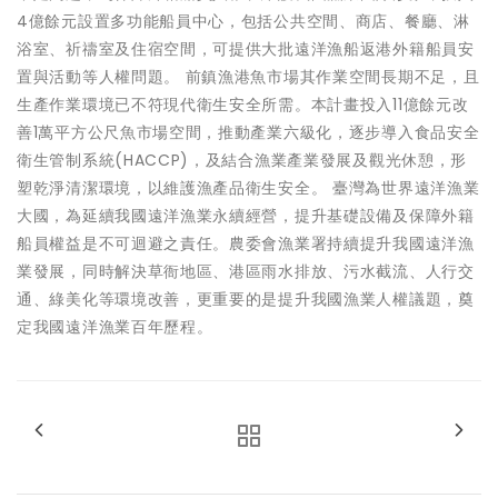
4億餘元設置多功能船員中心，包括公共空間、商店、餐廳、淋
浴室、祈禱室及住宿空間，可提供大批遠洋漁船返港外籍船員安
置與活動等人權問題。 前鎮漁港魚市場其作業空間長期不足，且
生產作業環境已不符現代衛生安全所需。本計畫投入11億餘元改
善1萬平方公尺魚市場空間，推動產業六級化，逐步導入食品安全
衛生管制系統(HACCP)，及結合漁業產業發展及觀光休憩，形
塑乾淨清潔環境，以維護漁產品衛生安全。 臺灣為世界遠洋漁業
大國，為延續我國遠洋漁業永續經營，提升基礎設備及保障外籍
船員權益是不可迴避之責任。農委會漁業署持續提升我國遠洋漁
業發展，同時解決草衙地區、港區雨水排放、污水截流、人行交
通、綠美化等環境改善，更重要的是提升我國漁業人權議題，奠
定我國遠洋漁業百年歷程。