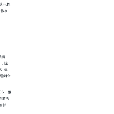
退化性
分數在
成績
台，隨
0 億
家經銷合
06）兩
也將與
保給付，