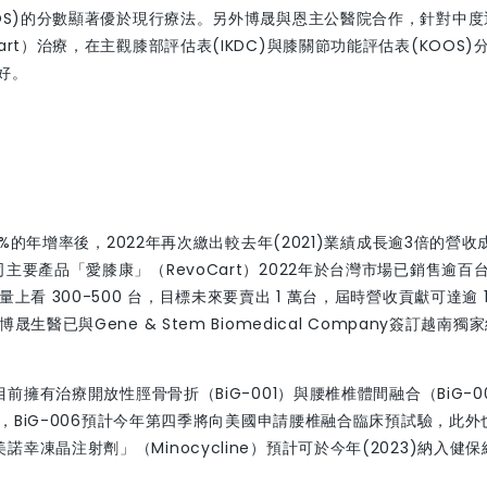
OOS)的分數顯著優於現行療法。另外博晟與恩主公醫院合作，針對中度
rt）治療，在主觀膝部評估表(IKDC)與膝關節功能評估表(KOOS)
好。
%的年增率後，2022年再次繳出較去年(2021)業績成長逾3倍的營收
主要產品「愛膝康」（RevoCart）2022年於台灣市場已銷售逾百
看 300-500 台，目標未來要賣出 1 萬台，屆時營收貢獻可達逾 1
醫已與Gene & Stem Biomedical Company簽訂越南獨
前擁有治療開放性脛骨骨折（BiG-001）與腰椎椎體間融合（BiG-0
案，BiG-006預計今年第四季將向美國申請腰椎融合臨床預試驗，此外
凍晶注射劑」（Minocycline）預計可於今年(2023)納入健