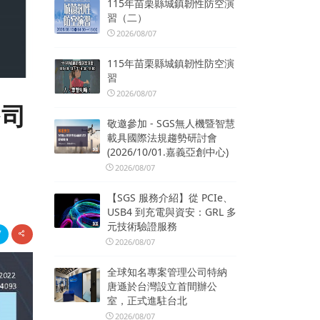
115年苗栗縣城鎮韌性防空演
習（二）
2026/08/07
115年苗栗縣城鎮韌性防空演
習
2026/08/07
公司
敬邀參加 - SGS無人機暨智慧
載具國際法規趨勢研討會
(2026/10/01.嘉義亞創中心)
2026/08/07
【SGS 服務介紹】從 PCIe、
USB4 到充電與資安：GRL 多
元技術驗證服務
2026/08/07
全球知名專案管理公司特納
唐遜於台灣設立首間辦公
室，正式進駐台北
2026/08/07