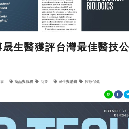
博晟生醫獲評台灣最佳醫技
時事
商品與服務
商業
民生與消費
醫療保健