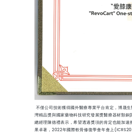
不僅公司技術獲得國外醫療專業平台肯定，博晟生醫旗
灣精品獎與國家藥物科技研究發展獎醫療器材類銅
總經理陳德禮表示，希望透過獎項的肯定也能加速推廣「
果卓著，2022年國際軟骨修復學會年會上(ICRS