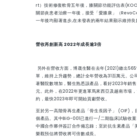
rt）技術修復軟骨五年後，膝關節功能評估表(K
關節炎患者治療一年後，接受「愛膝康」（RevoCa
一年後均顯著進步,在未發表的兩年結果顯示維持良
營收再創新高 2022年成長逾3倍
另外在營收方面，博晟生醫在去年(2021)繳出565
單，維持上升趨勢，總計全年營收為31百萬元。公司
著醫院數增加，醫生熟悉該產品，看好2023年銷售量上
元。此外，在2022年更進軍馬來西亞及越南市場，博晟生
約，最快2023年即可開始貢獻營收。
至於另一高階骨再生產品「骨生長因子」 (OIF)，目
個產品。其中BiG-001已進行一/二期臨床試驗收
中國合作夥伴簽訂合作備忘錄；至於抗生素產品「美諾幸
樂觀預估將營收將可倍數成長。