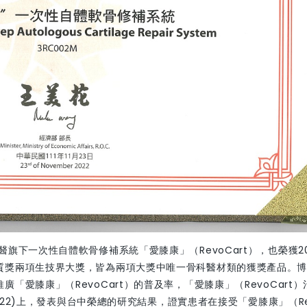
下一次性自體軟骨修補系統「愛膝康」（RevoCart），也榮獲20
質獎兩項生技界大獎，皆為兩項大獎中唯一骨科醫材類的獲獎產品。
愛膝康」（RevoCart）的普及率，「愛膝康」（RevoCart）
2022)上，發表與台中榮總的研究結果，證實患者在接受「愛膝康」（Re