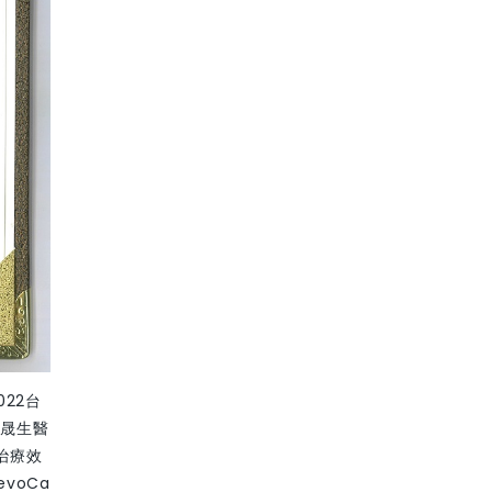
22台
博晟生醫
治療效
voCa