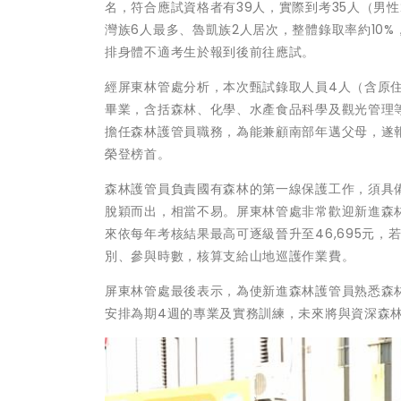
名，符合應試資格者有39人，實際到考35人（男性
灣族6人最多、魯凱族2人居次，整體錄取率約10
排身體不適考生於報到後前往應試。
經屏東林管處分析，本次甄試錄取人員4人（含原住民
畢業，含括森林、化學、水產食品科學及觀光管理
擔任森林護管員職務，為能兼顧南部年邁父母，遂
榮登榜首。
森林護管員負責國有森林的第一線保護工作，須具
脫穎而出，相當不易。屏東林管處非常歡迎新進森林
來依每年考核結果最高可逐級晉升至46,695元
別、參與時數，核算支給山地巡護作業費。
屏東林管處最後表示，為使新進森林護管員熟悉森
安排為期4週的專業及實務訓練，未來將與資深森