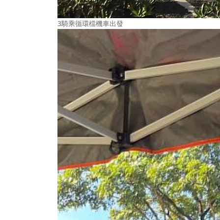
3騎乘循環檔機車出發