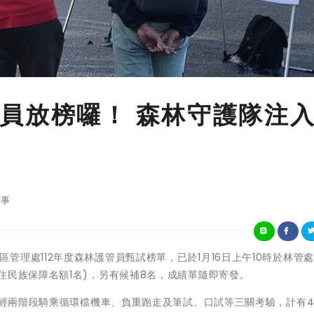
員放榜囉！ 森林守護隊注
事
局屏東林區管理處112年度森林護管員甄試榜單，已於1月16日上午10時於林管
住民族保障名額1名)，另有候補8名，成績單隨即寄發。
，需經兩階段騎乘循環檔機車、負重跑走及筆試、口試等三關考驗，計有4