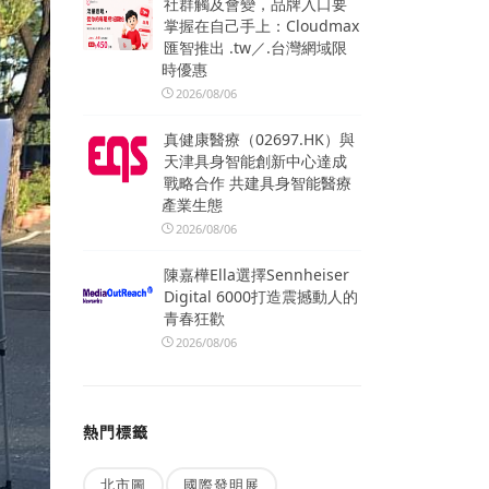
社群觸及會變，品牌入口要
掌握在自己手上：Cloudmax
匯智推出 .tw／.台灣網域限
時優惠
2026/08/06
真健康醫療（02697.HK）與
天津具身智能創新中心達成
戰略合作 共建具身智能醫療
產業生態
2026/08/06
陳嘉樺Ella選擇Sennheiser
Digital 6000打造震撼動人的
青春狂歡
2026/08/06
熱門標籤
北市圖
國際發明展