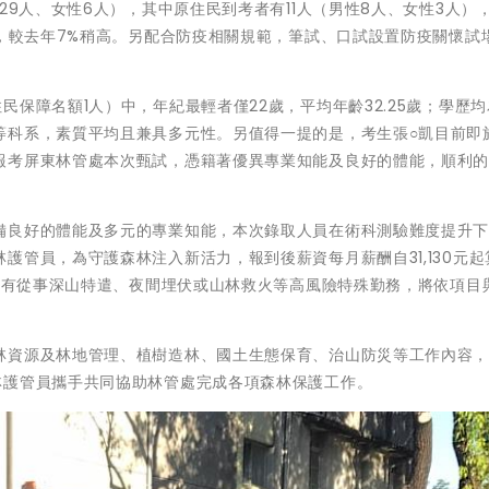
29人、女性6人），其中原住民到考者有11人（男性8人、女性3人）
%，較去年7%稍高。另配合防疫相關規範，筆試、口試設置防疫關懷試
保障名額1人）中，年紀最輕者僅22歲，平均年齡32.25歲；學歷
等科系，素質平均且兼具多元性。另值得一提的是，考生張○凱目前即
報考屏東林管處本次甄試，憑籍著優異專業知能及良好的體能，順利
備良好的體能及多元的專業知能，本次錄取人員在術科測驗難度提升
護管員，為守護森林注入新活力，報到後薪資每月薪酬自31,130元起
，若有從事深山特遣、夜間埋伏或山林救火等高風險特殊勤務，將依項目
林資源及林地管理、植樹造林、國土生態保育、治山防災等工作內容
林護管員攜手共同協助林管處完成各項森林保護工作。