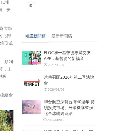
，以排
場，安
均為大學
於北部
精選新聞稿
最新新聞稿
的錄取並
FLOC唯一基督徒專屬交友
APP，基督徒的新福音
下，順利
2021/03/29
算，未
與級
遠傳召開2026年第二季法說
會
2026/08/06
，後續會
聯合航空深耕台灣40週年 持
續投資市場、升級機隊並強
化全球航網連結
2026/08/06