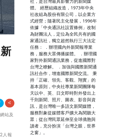
社，是台灣最具影響力的新聞媒
體。 經歷組織改造，1973年中央
社改組為股份有限公司，以企業方
式經營；隨著民主化發展，1996年
依據「中央通訊社設置條例」改制
為財團法人，定位為全民共有的國
家通訊社，獨立超然執行三大法定
任務： ．辦理國內外新聞報導業
入新
務，服務大眾傳播媒體。 ．辦理國
家對外新聞通訊業務，促進國際對
台灣之瞭解。 ．加強與國際新聞通
訊社合作，增進國際新聞交流。 秉
持「正確、領先、客觀、翔實」的
基本原則，中央社專業新聞團隊每
天以中、英、日文即時對外發出上
千則新聞、照片、圖表、影音與資
訊，是台灣唯一多語文新聞媒體，
服務對象從媒體客戶擴大為閱聽大
處網站及
眾；從台灣民眾延伸至全球僑胞與
讀者，充分扮演「台灣之眼，世界
之窗」。
2人報