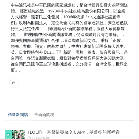
中央通訊社是中華民國的國家通訊社，是台灣最具影響力的新聞媒
體。 經歷組織改造，1973年中央社改組為股份有限公司，以企業
方式經營；隨著民主化發展，1996年依據「中央通訊社設置條
例」改制為財團法人，定位為全民共有的國家通訊社，獨立超然執
行三大法定任務： ．辦理國內外新聞報導業務，服務大眾傳播媒
體。 ．辦理國家對外新聞通訊業務，促進國際對台灣之瞭解。 ．
加強與國際新聞通訊社合作，增進國際新聞交流。 秉持「正確、
領先、客觀、翔實」的基本原則，中央社專業新聞團隊每天以中、
英、日文即時對外發出上千則新聞、照片、圖表、影音與資訊，是
台灣唯一多語文新聞媒體，服務對象從媒體客戶擴大為閱聽大眾；
從台灣民眾延伸至全球僑胞與讀者，充分扮演「台灣之眼，世界之
窗」。
精選新聞稿
最新新聞稿
FLOC唯一基督徒專屬交友APP，基督徒的新福音
2021/03/29