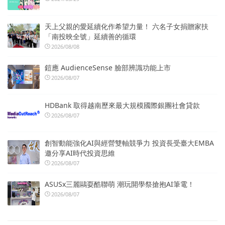
天上父親的愛延續化作希望力量！ 六名子女捐贈家扶
「南投映全號」延續善的循環
2026/08/08
鎧應 AudienceSense 臉部辨識功能上市
2026/08/07
HDBank 取得越南歷來最大規模國際銀團社會貸款
2026/08/07
創智動能強化AI與經營雙軸競爭力 投資長受臺大EMBA
邀分享AI時代投資思維
2026/08/07
ASUSx三麗鷗耍酷聯萌 潮玩開學祭搶抱AI筆電！
2026/08/07