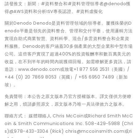
請發推文：新聞：#資料整合和#資料管理領導者@denodo獲
得@AWS資料和分析ISV專長認證。#資料虛擬化
關於Denodo Denodo是資料管理領域的領導者。屢獲殊榮的D
enodo平臺是領先的資料整合、管理和交付平臺，使用邏輯方法
實現自助式商業智慧、資料科學、混合/多雲資料整合和企業資
料服務。Denodo的客戶涵蓋30多個產業的大型企業和中型市場
公司。這些客戶實現了超過400%的投資報酬率和數百萬美元的
收益，在不到半年的時間內就獲得回報。如需瞭解更多資訊，請
造訪：www.denodo.com或致電+1 877 556 2531（美國）/
+44 (0) 20 7869 8053（英國）/ +65 6950 7489（新加
坡）。
免責聲明：本公告之原文版本乃官方授權版本。譯文僅供方便瞭
解之用，煩請參照原文，原文版本乃唯一具法律效力之版本。
聯絡方式： 媒體聯絡人 Chris McCoin或Richard Smith McC
oin & Smith Communications Inc. 508-429-5988 (Chri
s)或978-433-3304 (Rick) chris@mccoinsmith.com或ri