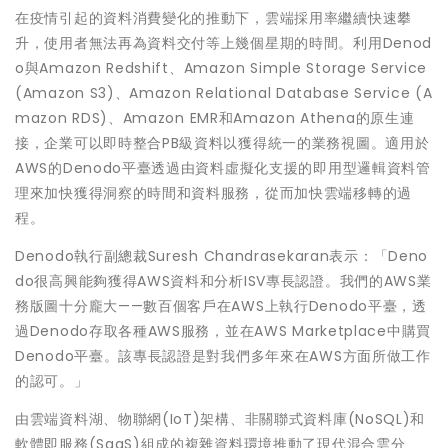
在疫情引起的資料消費變化的推動下，雲端採用率繼續快速攀
升，使用者無法再為資料交付等上幾個星期的時間。利用Denod
o與Amazon Redshift、Amazon Simple Storage Service
(Amazon S3)、Amazon Relational Database Service (A
mazon RDS)、Amazon EMR和Amazon Athena的原生連
接，企業可以即時整合PB級資料以獲得統一的業務視圖。適用於
AWS的Denodo平臺透過由資料虛擬化支援的即用型邏輯資料管
理來加快獲得洞察的時間和資料服務，從而加快雲端移轉的過
程。
Denodo執行副總裁Suresh Chandrasekaran表示：「Deno
do很高興能夠獲得AWS資料和分析ISV專長認證。我們的AWS業
務版圖十分龐大——數百個客戶在AWS上執行Denodo平臺，透
過Denodo存取各種AWS服務，並在AWS Marketplace中購買
Denodo平臺。該專長認證是對我們多年來在AWS方面所做工作
的認可。」
由雲端資料湖、物聯網(IoT)架構、非關聯式資料庫(NoSQL)和
軟體即服務(SaaS)組成的複雜資料環境推動了現代混合雲分