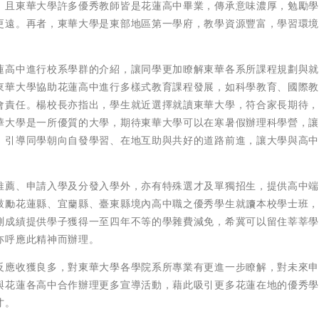
。且東華大學許多優秀教師皆是花蓮高中畢業，傳承意味濃厚，勉勵
更遠。再者，東華大學是東部地區第一學府，教學資源豐富，學習環
蓮高中進行校系學群的介紹，讓同學更加瞭解東華各系所課程規劃與
東華大學協助花蓮高中進行多樣式教育課程發展，如科學教育、國際
會責任。楊校長亦指出，學生就近選擇就讀東華大學，符合家長期待
華大學是一所優質的大學，期待東華大學可以在寒暑假辦理科學營，
，引導同學朝向自發學習、在地互助與共好的道路前進，讓大學與高
推薦、申請入學及分發入學外，亦有特殊選才及單獨招生，提供高中
鼓勵花蓮縣、宜蘭縣、臺東縣境內高中職之優秀學生就讀本校學士班
測成績提供學子獲得一至四年不等的學雜費減免，希冀可以留住莘莘
亦呼應此精神而辦理。
反應收獲良多，對東華大學各學院系所專業有更進一步瞭解，對未來
與花蓮各高中合作辦理更多宣導活動，藉此吸引更多花蓮在地的優秀
才。