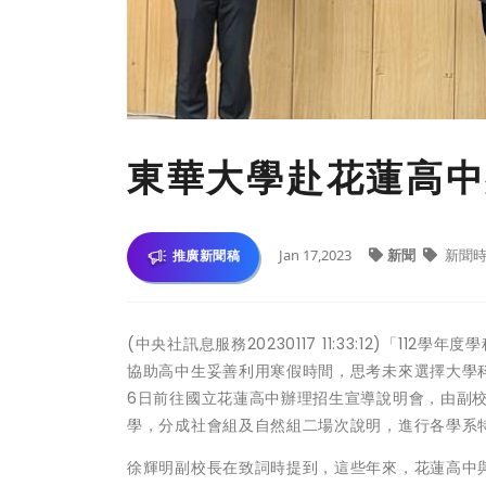
東華大學赴花蓮高中
Jan 17,2023
新聞
新聞時
推廣新聞稿
(中央社訊息服務20230117 11:33:12)「1
協助高中生妥善利用寒假時間，思考未來選擇大學科
6日前往國立花蓮高中辦理招生宣導說明會，由副
學，分成社會組及自然組二場次說明，進行各學系
徐輝明副校長在致詞時提到，這些年來，花蓮高中