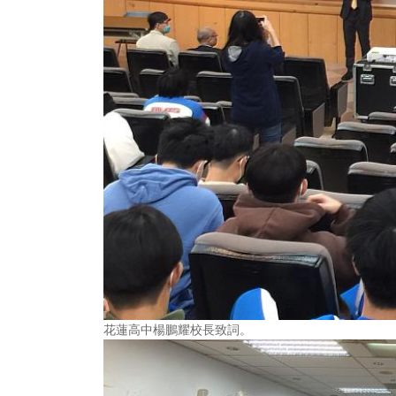
花蓮高中楊鵬耀校長致詞。