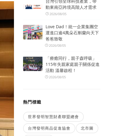
台灣引領全球科技產業，帶
動東南亞跨境高階人才需求
2026/08/05
Love Dad！統一企業集團空
運進口逾4萬朵石斛蘭向天下
爸爸致敬
2026/08/05
「療癒同行，親子森呼吸」
115年失親家庭親子關係促進
活動 溫馨啟程！
2026/08/05
熱門標籤
世界發明智慧財產聯盟總會
台灣發明商品促進協會
北市圖