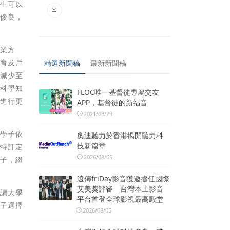
學生可以
境優良，
就業方
教育及戶
精選新聞稿
最新新聞稿
，減少至
讓科學知
FLOC唯一基督徒專屬交友
中進行更
APP，基督徒的新福音
2021/03/29
端學子依
奧迪聽力於香港揭開聽力科
技新篇章
，特訂定
2026/08/05
學子，繼
遠傳friDay影音獲邀擔任國際
艾美獎評審 台灣本土影音
申讀大學
平台首登全球影視最高殿堂
學子選擇
2026/08/05