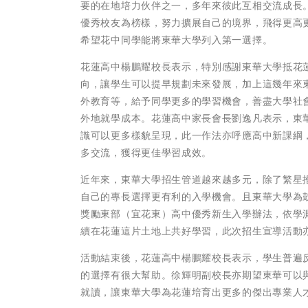
要的在地培力伙伴之一，多年來彼此互相交流成長
優秀校友為榜樣，努力擴展自己的境界，飛得更高
希望花中同學能將東華大學列入第一選擇。
花蓮高中楊鵬耀校長表示，特別感謝東華大學抵花
向，讓學生可以提早規劃未來發展，加上這幾年來
外教育等，給予同學更多的學習機會，善盡大學社
外地就學成本。花蓮高中家長會長劉逸凡表示，東
識可以更多樣貌呈現，此一作法亦呼應高中新課綱
多交流，獲得更佳學習成效。
近年來，東華大學招生管道越來越多元，除了繁星
自己的專長選擇更有利的入學機會。且東華大學為
獎勵東部（宜花東）高中優秀新生入學辦法，依學
續在花蓮這片土地上共好學習，此次招生宣導活動
活動結束後，花蓮高中楊鵬耀校長表示，學生普遍
的選擇有很大幫助。徐輝明副校長亦期望東華可以
就讀，讓東華大學為花蓮培育出更多的傑出專業人