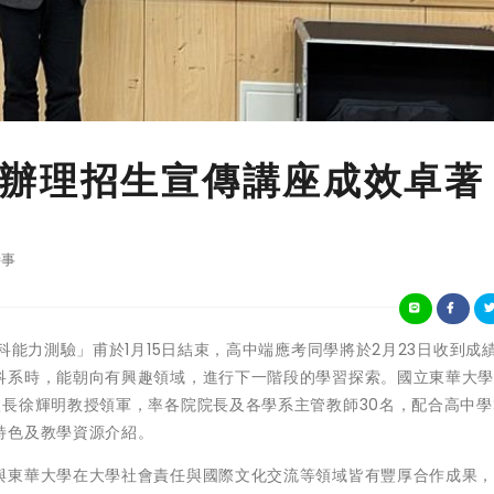
辦理招生宣傳講座成效卓著
事
12學年度學科能力測驗」甫於1月15日結束，高中端應考同學將於2月23日收到成
系時，能朝向有興趣領域，進行下一階段的學習探索。國立東華大學於
校長徐輝明教授領軍，率各院院長及各學系主管教師30名，配合高中學
特色及教學資源介紹。
與東華大學在大學社會責任與國際文化交流等領域皆有豐厚合作成果