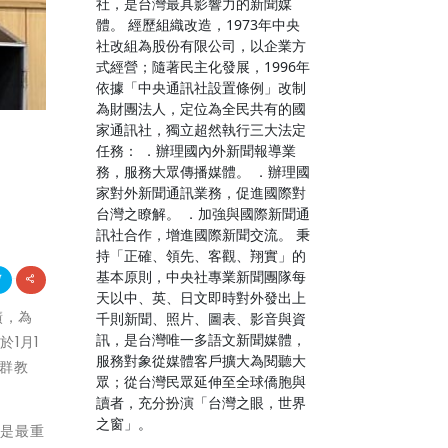
社，是台灣最具影響力的新聞媒
體。 經歷組織改造，1973年中央
社改組為股份有限公司，以企業方
式經營；隨著民主化發展，1996年
依據「中央通訊社設置條例」改制
為財團法人，定位為全民共有的國
家通訊社，獨立超然執行三大法定
任務： ．辦理國內外新聞報導業
務，服務大眾傳播媒體。 ．辦理國
家對外新聞通訊業務，促進國際對
台灣之瞭解。 ．加強與國際新聞通
訊社合作，增進國際新聞交流。 秉
持「正確、領先、客觀、翔實」的
基本原則，中央社專業新聞團隊每
天以中、英、日文即時對外發出上
績，為
千則新聞、照片、圖表、影音與資
訊，是台灣唯一多語文新聞媒體，
1月1
服務對象從媒體客戶擴大為閱聽大
群教
眾；從台灣民眾延伸至全球僑胞與
讀者，充分扮演「台灣之眼，世界
之窗」。
，是最重