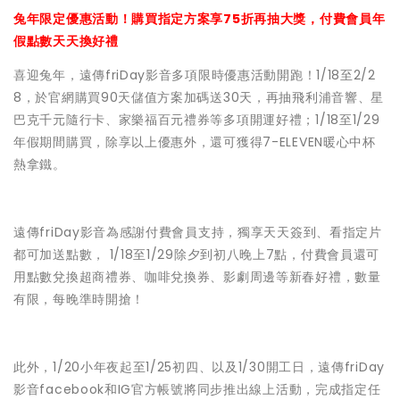
兔年限定優惠活動！購買指定方案享75折再抽大獎，付費會員年
假點數天天換好禮
喜迎兔年，遠傳friDay影音多項限時優惠活動開跑！1/18至2/2
8，於官網購買90天儲值方案加碼送30天，再抽飛利浦音響、星
巴克千元隨行卡、家樂福百元禮券等多項開運好禮；1/18至1/29
年假期間購買，除享以上優惠外，還可獲得7-ELEVEN暖心中杯
熱拿鐵。
遠傳friDay影音為感謝付費會員支持，獨享天天簽到、看指定片
都可加送點數， 1/18至1/29除夕到初八晚上7點，付費會員還可
用點數兌換超商禮券、咖啡兌換券、影劇周邊等新春好禮，數量
有限，每晚準時開搶！
此外，1/20小年夜起至1/25初四、以及1/30開工日，遠傳friDay
影音facebook和IG官方帳號將同步推出線上活動，完成指定任