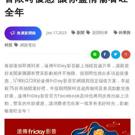
全年
Jan 17,2023
新聞
新聞時事
科學與
推廣新聞稿
科技
網路電信
春節連假即將到來，遠傳friDay影音獻上強檔賀歲片單，讓親朋
好友闔家團圓有豐富影劇相伴不無聊。假期間也推出多項超值優
惠，1/18到2/28於遠傳friDay影音官網購買指定儲值方案，享超
殺75折再抽開運好禮，年假期間限時送超商咖啡及會員點數兌換
好康，遠傳friDay影音官方facebook及IG也將同步推出線上活
動，豐富的年節優惠，讓消費者宅在家一樣享有美好時光，影劇
暢看旺全年！