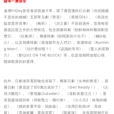
線等一應俱全
遠傳friDay影音春節賀歲片單，除了優質微科幻台劇《你的婚姻
不是你的婚姻》五部單元劇《聖筊》、《尾號1314》、《恭請光
臨曾賈府喜事》、《梅莉》、《沙之書》不容錯過外，首推每部
都是話題之作的大勢韓流，包含跟播韓劇《朝鮮精神科醫師劉世
豐2》、《紅氣球》，獨家韓劇《財閥家的小兒子》、《觸G核
心》，以及熱播韓劇《酒鬼都市女人們2》。歡樂韓綜《Runnin
g Man》、《玩什麼好呢？》、《認識的哥哥》、《驚人的星期
六》、《劉QUIZ ON THE BLOCK》等，也是假期間放鬆心情、
闔家觀賞的好選擇。
此外，日劇迷與電影咖也有福了，獨家日劇《女神的教室》，跟
播日劇《要是說了100萬次就好了》、《Get Ready！》、《占
領大醫院》、《警視廳Outsider》、《喜歡喜愛汪汪！》；票
房賀歲強檔則有《捍衛戰士：獨行俠》、《小小兵2：格魯的崛
起》、《媽的多重宇宙－院線版》、《信用詐欺師JP：英雄
篇》、《雷神索爾：愛與雷霆》、《闔家辣》，年假期間都可於