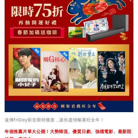
遠傳friDay影音限時優惠，讓你盡情暢看旺全年！
年假推薦片單大公開！大勢韓流、優質日劇、強檔電影、最新院