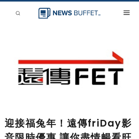
回到首頁
新聞稿分類
登入
刊登
迎接福兔年！遠傳friDay影
音限時優惠 讓你盡情暢看旺