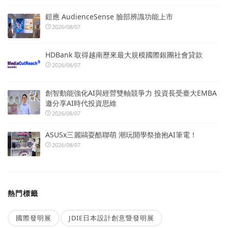
鎧應 AudienceSense 臉部辨識功能上市
2026/08/07
HDBank 取得越南歷來最大規模國際銀團社會貸款
2026/08/07
創智動能強化AI與經營雙軸競爭力 投資長受臺大EMBA
邀分享AI時代投資思維
2026/08/07
ASUSx三麗鷗耍酷聯萌 潮玩開學祭搶抱AI筆電！
2026/08/07
熱門標籤
國際發明展
JDIE日本設計創意暨發明展