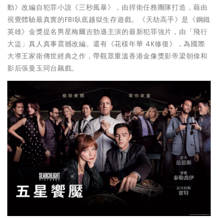
動》改編自犯罪小說《三秒風暴》，由捍衛任務團隊打造，藉由
視覺體驗最真實的FBI臥底越獄生存遊戲。《天劫高手》是《鋼鐵
英雄》金獎提名男星梅爾吉勃遜主演的最新犯罪強片，由「飛行
大盜」真人真事震撼改編。還有《花樣年華 4K修復》，為國際
大導王家衛傳世經典之作，帶觀眾重溫香港金像獎影帝梁朝偉和
影后張曼玉同台飆戲。