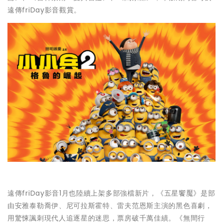
遠傳friDay影音觀賞。
遠傳friDay影音1月也陸續上架多部強檔新片，《五星饗魘》是部
由安雅泰勒喬伊、尼可拉斯霍特、雷夫范恩斯主演的黑色喜劇，
用驚悚諷刺現代人追逐星的迷思，票房破千萬佳績。《無間行