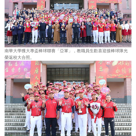
南華大學獲大專盃棒球聯賽「亞軍」，教職員生歡喜迎接棒球隊光
榮返校大合照。