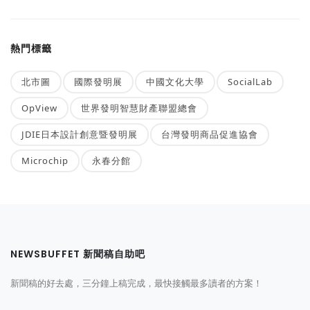
熱門標籤
北市圖
國際發明展
中國文化大學
SocialLab
OpView
世界發明智慧財產聯盟總會
JDIE日本設計創意暨發明展
台灣發明商品促進協會
Microchip
永春分館
NEWSBUFFET 新聞稿自助吧
新聞稿的好去處，三分鐘上稿完成，最快接觸最多讀者的方案！