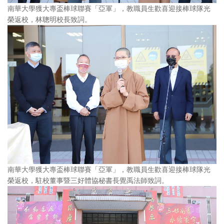
南華大學獲大專盃棒球聯賽「亞軍」，教職員生歡喜迎接棒球隊光
榮返校，林聰明校長致詞。
南華大學獲大專盃棒球聯賽「亞軍」，教職員生歡喜迎接棒球隊光
榮返校，駐校董事暨三好體協秘書長覺禹法師致詞。