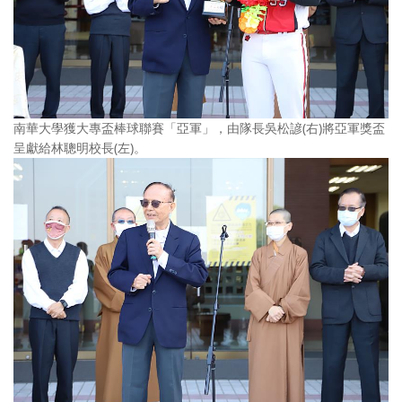
南華大學獲大專盃棒球聯賽「亞軍」，由隊長吳松諺(右)將亞軍獎盃
呈獻給林聰明校長(左)。