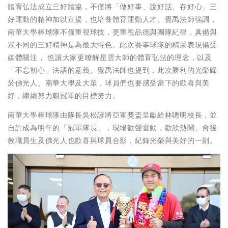
體育弘法成立三好體協，不僅將「做好事、說好話、存好心」三
好運動的精神加以宣揚，也培養體育運動人才。覺禹法師強調，
南華大學棒球隊不僅重視球技，更重視品德與團隊紀律，具備與
眾不同的三好精神是為最大特色。此次賽事球隊的精采表現備受
媒體關注， 也讓大家更瞭解星雲大師的體育弘法的理念，以及
「不忘初心」法語的意義。覺禹法師也提到，此次勝利的光榮歸
於佛光人、南華大學及大眾，球員們也要感受當下的歡喜與美
好，繼續努力朝冠軍的目標努力。
南華大學棒球隊由隊長吳松諺將亞軍獎盃呈獻給林聰明校長，並
自許成為明年的「冠軍隊長」，現場歡聲雷動，歡欣熱鬧。會後
教職員生及佛光人也歡喜與球員合影，紀錄光榮與美好的一刻。