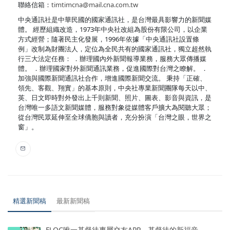
聯絡信箱：
timtimcna@mail.cna.com.tw
中央通訊社是中華民國的國家通訊社，是台灣最具影響力的新聞媒
體。 經歷組織改造，1973年中央社改組為股份有限公司，以企業
方式經營；隨著民主化發展，1996年依據「中央通訊社設置條
例」改制為財團法人，定位為全民共有的國家通訊社，獨立超然執
行三大法定任務： ．辦理國內外新聞報導業務，服務大眾傳播媒
體。 ．辦理國家對外新聞通訊業務，促進國際對台灣之瞭解。 ．
加強與國際新聞通訊社合作，增進國際新聞交流。 秉持「正確、
領先、客觀、翔實」的基本原則，中央社專業新聞團隊每天以中、
英、日文即時對外發出上千則新聞、照片、圖表、影音與資訊，是
台灣唯一多語文新聞媒體，服務對象從媒體客戶擴大為閱聽大眾；
從台灣民眾延伸至全球僑胞與讀者，充分扮演「台灣之眼，世界之
窗」。
精選新聞稿
最新新聞稿
FLOC唯一基督徒專屬交友APP，基督徒的新福音