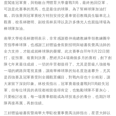
度闖進冠軍賽，與勁敵台灣體育大學鏖戰11局，最終抱回亞軍，
可說是此賽事的黑馬，也是最佳的球隊。為了幫棒球隊加油打
氣，四強賽與冠軍賽校方特別安排交通車號召教職員生驅車北上
觀賽，校長林聰明、副校長林辰璋以及許多佛光人也親臨球場為
棒球隊加油。
南華大學校長林聰明表示，非常感謝蔡仲南總教練率領教練團辛
苦指導棒球隊，也感謝三好體協會長劉招明與秘書長覺禹法師的
全力支持，才能成就棒球隊的榮耀。此次賽事自111年11月22日開
打，從預賽、複賽到決賽，歷經共24場兩個多月的賽程，創下創
隊七年來最佳成績，一切的辛苦都值得了。尤其是晉級八強後每
一場的網路與電視直播，讓南華棒球隊的知名度急速攀升，尤其
是四強賽及冠軍賽受到全國觀眾矚目，對戰內容也十分精彩，讓
大家留下深刻印象。林校長指出，冠軍賽最後鏖戰到11局錯失冠
軍，但每位球員的表現都相當值得肯定，也勉勵球隊不要灰心，
只要檢討改進，每一場賽事都能成為球技進步的養分，也期許球
隊再接再厲，再創佳績。
三好體協秘書長暨南華大學駐校董事覺禹法師指出，星雲大師以