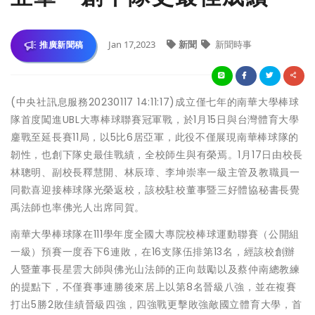
Jan 17,2023
新聞
新聞時事
推廣新聞稿
(中央社訊息服務20230117 14:11:17)成立僅七年的南華大學棒球
隊首度闖進UBL大專棒球聯賽冠軍戰，於1月15日與台灣體育大學
鏖戰至延長賽11局，以5比6居亞軍，此役不僅展現南華棒球隊的
韌性，也創下隊史最佳戰績，全校師生與有榮焉。1月17日由校長
林聰明、副校長釋慧開、林辰璋、李坤崇率一級主管及教職員一
同歡喜迎接棒球隊光榮返校，該校駐校董事暨三好體協秘書長覺
禹法師也率佛光人出席同賀。
南華大學棒球隊在111學年度全國大專院校棒球運動聯賽（公開組
一級）預賽一度吞下6連敗，在16支隊伍排第13名，經該校創辦
人暨董事長星雲大師與佛光山法師的正向鼓勵以及蔡仲南總教練
的提點下，不僅賽事連勝後來居上以第8名晉級八強，並在複賽
打出5勝2敗佳績晉級四強，四強戰更擊敗強敵國立體育大學，首