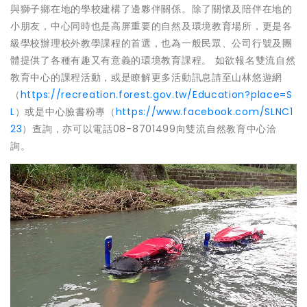
與獅子鄉在地的學校建構了邊夥伴關係。除了關懷及陪伴在地的
小朋友，中心同時也是高屏重要的自然及環境教育場所，更是各
級學校辦理校外教學課程的首選，也為一般民眾、公司行號及團
體提供了各種有趣又有意義的環境教育課程。 如欲報名雙流自然
教育中心的課程活動，或是瞭解更多活動訊息請至山林悠遊網
（
https://recreation.forest.gov.tw/Education?place=S
L
）或是中心臉書粉專（
https://www.facebook.com/SLNC1
23
）查詢，亦可以電話08-8701499向雙流自然教育中心洽
詢。