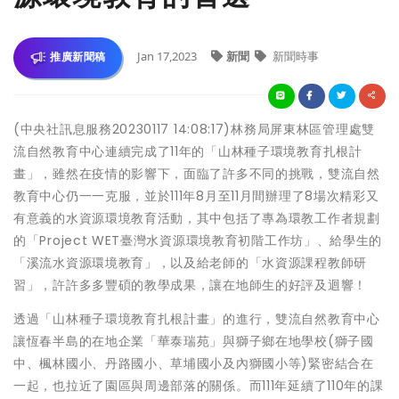
Jan 17,2023
新聞
新聞時事
推廣新聞稿
(中央社訊息服務20230117 14:08:17)林務局屏東林區管理處雙
流自然教育中心連續完成了11年的「山林種子環境教育扎根計
畫」，雖然在疫情的影響下，面臨了許多不同的挑戰，雙流自然
教育中心仍一一克服，並於111年8月至11月間辦理了8場次精彩又
有意義的水資源環境教育活動，其中包括了專為環教工作者規劃
的「Project WET臺灣水資源環境教育初階工作坊」、給學生的
「溪流水資源環境教育」，以及給老師的「水資源課程教師研
習」，許許多多豐碩的教學成果，讓在地師生的好評及迴響！
透過「山林種子環境教育扎根計畫」的進行，雙流自然教育中心
讓恆春半島的在地企業「華泰瑞苑」與獅子鄉在地學校(獅子國
中、楓林國小、丹路國小、草埔國小及內獅國小等)緊密結合在
一起，也拉近了園區與周邊部落的關係。而111年延續了110年的課