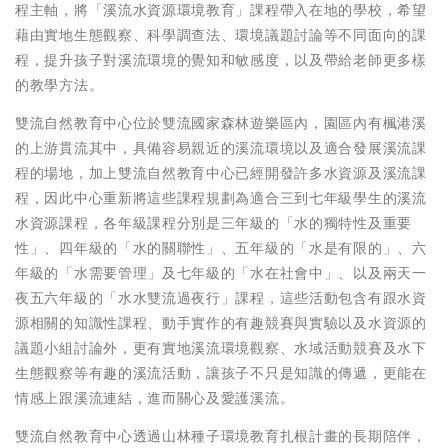
程主軸，將「溪流水資源環境教育」課程帶入在地的學校，希望
藉由實地生態觀察、科學調查法、環境議題討論等不同面向的課
程，提升孩子對溪流環境的覺知和敏感度，以及帶給老師更多樣
的教學方法。
雙流自然教育中心位於雙流國家森林遊樂區內，園區內有楓港溪
的上游貫流其中，具備容易親近的溪流環境以及適合發展溪流課
程的場地，加上雙流自然教育中心已經開發許多水資源及溪流課
程，因此中心重新將這些課程規劃為適合三到七年級學生的溪流
水資源課程，各年級課程分別是三年級的「水的獨特性及重要
性」、四年級的「水的關聯性」、五年級的「水是有限的」、六
年級的「水需要管理」及七年級的「水在社會中」、以及兩天一
夜五六年級的「水水雙流過夜行」課程，這些活動包含有跟水資
源相關的知識性課程、動手實作的有趣競賽與實驗以及水資源的
議題小組討論外，更有實地溪流環境觀察、水域活動競賽及水下
生態觀察等有趣的溪流活動，讓孩子不只是知識的傳遞，更能在
情感上跟溪流連結，進而關心及愛護溪流。
雙流自然教育中心透過山林種子環境教育扎根計畫的長期陪伴，