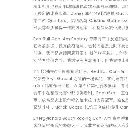
勝出和其他穩定的成績讓他繼續為總冠軍而戰。Jon
而穩定的比賽水準。Jones 和他的副駕駛員 Gustavo
第二名 Quintero、第四名為 Cristina Gutierr
成員都至少獲得一個賽段冠軍，在整個比賽中總共獲得
Red Bull Can-Am Factory 車隊賽車手
裡有很多泥，我真的很著急，但我們還是走到了終
前進。我們是連續兩屆冠軍！ 我們欣喜若狂，向整個
沙特阿拉伯之旅。我還沒有考慮明年，但我會捲土
T4 類別由始至終都充滿動感。Red Bull Can-Am Fac
的新秀 Eryk Goczal 之間的一場戰鬥，在到
uška 迅速作出回應，在第五和第七賽段獲勝，
賽車手在整個比賽中都取得勝利。Baciuška 一
軍，成為歷史上最年輕的達卡拉力大賽冠軍。這位新秀和他的副
緊隨其後，Marek Goczal 以第三名成績橫掃 Ca
Energylandia South Racing Can-
來到這裡是我的夢想之一，我非常感謝我的家人和