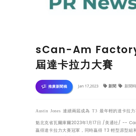
sCan-Am Fac
屆達卡拉力大賽
Jan 17,2023
新聞
新聞時
推廣新聞稿
Austin Jones
連續兩屆成為
T3
最年輕的達卡拉力
魁北克省瓦爾庫爾
2023年1月17日
/美通社/ -- Ca
贏得達卡拉力大賽冠軍，同時贏得 T3 輕型原型組和 T4