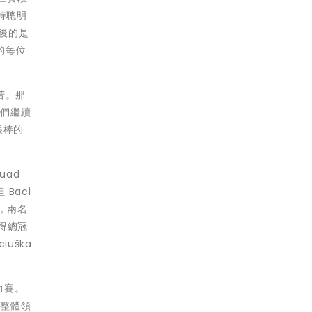
持聰明
其後的是
隊的每位
苦。那
我們繼續
很棒的
uad
Baci
，兩名
獲得總冠
uška
拉力賽。
取整體領