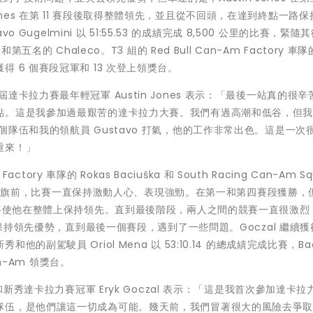
es 在第 11 賽段後取得整體領先，並且從不回頭，在達到終點一路保
 Gugelmini 以 51:55.53 的成績完成 8,500 公里的比賽，緊隨
ez 和第五名的 Chaleco。T3 組的 Red Bull Can-Am Factory 車
 6 個賽段冠軍和 13 次登上領獎台。
及連續兩屆達卡拉力賽最年輕冠軍
Austin Jones
表示：「最後一站真的很辛
點。這是我參加過最艱苦的達卡拉力大賽。我們有過高潮和低谷，但
隊伍和我的領航員 Gustavo 打氣，他的工作非常出色。這是一次
重來！」
tory 車隊的 Rokas Baciuška 和 South Racing Can-Am Sq
達方格旗前，比賽一直保持激動人心、表現強勁。在第一和第四賽段獲勝，但 
這將使他在整體上保持領先。直到最後階段，兩人之間的競賽一直很激烈
直保持領先優勢，直到最後一個賽段，遇到了一些問題。Goczal 繼續
駕駛員 Oriol Mena 以 53:10.14 的總成績完成比賽，Baci
n-Am 領獎台。
Am 賽車手和新秀達卡拉力賽冠軍 Eryk Goczal 表示：「這是我首次參加達卡
隊伍，是他們讓這一切成為可能。幾天前，我們冒著很大的風險去爭