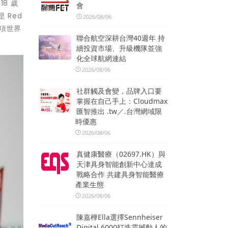
18 歲
會
是 Red
2026/08/06
是這項世界
聯合航空深耕台灣40週年 持
續投資市場、升級機隊並強
化全球航網連結
2026/08/06
社群觸及會變，品牌入口要
掌握在自己手上：Cloudmax
匯智推出 .tw／.台灣網域限
時優惠
2026/08/06
真健康醫療（02697.HK）與
天津具身智能創新中心達成
戰略合作 共建具身智能醫療
產業生態
2026/08/06
陳嘉樺Ella選擇Sennheiser
Digital 6000打造震撼動人的