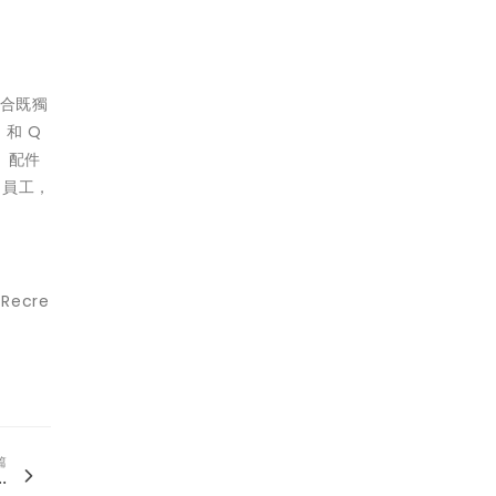
組合既獨
 和 Q
件、配件
的員工，
Recre
篇
.