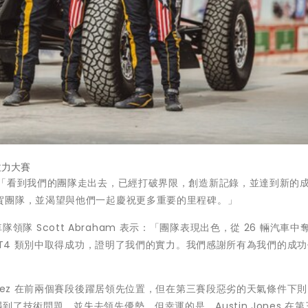
拉力大賽
「看到我們的團隊走出去，已經打破界限，創造新記錄，並達到新的
賀團隊，並渴望與他們一起慶祝更多重要的里程碑。」
y 車隊領隊
Scott Abraham
表示：「團隊表現出色，從 26 輛汽車中奪
 T4 類別中取得成功，證明了我們的實力。我們感謝所有為我們的成
co" Lopez 在前兩個賽段後躍居領先位置，但在第三賽段惡劣的天氣條件下
遇到了技術問題，並失去領先優勢，但幸運的是，Austin Jones 在