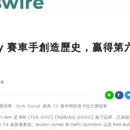
tory 賽車手創造歷史，贏得第
事
賽冠軍，
Eryk Goczal
成為
T4
最年輕的達卡拉力賽冠軍
n-Am 是 BRP (TSX: DOO) (NASDAQ: DOOO) 旗下品牌，已
 改裝量產組。Austin Jones 和
Seth Quintero
以及 Red Bul