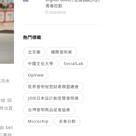
青春狂歡
2026/08/06
熱門標籤
北市圖
國際發明展
中國文化大學
SocialLab
OpView
成功水
世界發明智慧財產聯盟總會
JDIE日本設計創意暨發明展
得 25
功作出貢
台灣發明商品促進協會
Microchip
永春分館
則由
Set
第三賽段