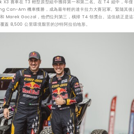
rick X3 賽車在 T3 輕型原型組中獲得第一和第二名。在 T4 組中，年僅 
outh Racing Can-Am 機車獲勝，成為最年輕的達卡拉力大賽冠軍。緊隨其後
ciuška 和 Marek Goczal，他們位列第三，橫掃 T4 領獎台。這佳績正
覆蓋 8,500 公里環境艱苦的沙特阿拉伯地形。