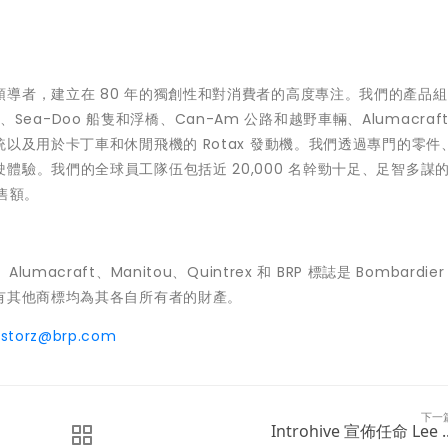
導者，建立在 80 年的獨創性和對消費者的高度專注。我們的產品
車、Sea-Doo 船隻和浮橋、Can-Am 公路和越野車輛、Alumacraft
船舶推進系統以及用於卡丁車和休閒飛機的 Rotax 發動機。我們透過專門的零
驗。我們的全球員工隊伍包括近 20,000 名幹勁十足、足智多謀
銷售額。
lumacraft、Manitou、Quintrex 和 BRP 標誌是 Bombardier 
的商標。所有其他商標均為其各自所有者的財產。
l.storz@brp.com
下一
Introhive 宣佈任命 Lee ..