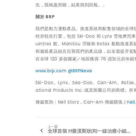
先，我竭盡所能，結果得到回報。」
關於
BRP
我們是動力運動產品、推進系統和船隻領域的全球領
特亦領先行業，包括 Ski-Doo 和 Lynx 雪地摩托
uintrex 船、Manitou 浮橋和 Rotax 
和服裝產品組合完善我們的產品線，以全面提升駕駛體
在全球 120 多個國家／地區獲得 76 億加元的年
www.brp.com
@BRPNews
Ski-Doo、Lynx、Sea-Doo、Can-Am、Rotax、A
ational Products Inc. 或其附屬公司
傳媒查詢：Neil Storz，Can-Am 傳媒關係 |
nei
上一篇
全球首個 H藥漢斯狀(R)一線治療小細...