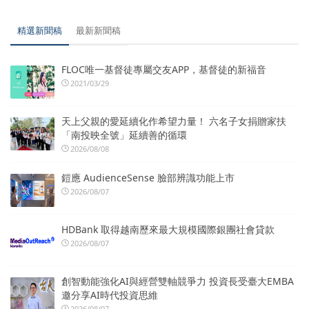
精選新聞稿
最新新聞稿
FLOC唯一基督徒專屬交友APP，基督徒的新福音
2021/03/29
天上父親的愛延續化作希望力量！ 六名子女捐贈家扶
「南投映全號」延續善的循環
2026/08/08
鎧應 AudienceSense 臉部辨識功能上市
2026/08/07
HDBank 取得越南歷來最大規模國際銀團社會貸款
2026/08/07
創智動能強化AI與經營雙軸競爭力 投資長受臺大EMBA
邀分享AI時代投資思維
2026/08/07