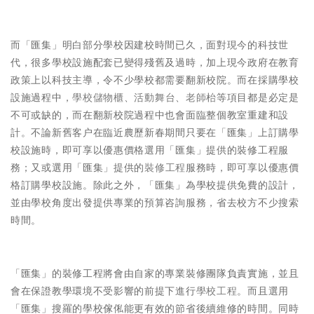
而「匯集」明白部分學校因建校時間已久，面對現今的科技世
代，很多學校設施配套已變得殘舊及過時，加上現今政府在教育
政策上以科技主導，令不少學校都需要翻新校院。而在採購學校
設施過程中，
學校儲物櫃
、
活動舞台
、
老師枱
等項目都是必定是
不可或缺的，而在翻新校院過程中也會面臨整個教室重建和設
計。不論新舊客户在臨近農歷新春期間只要在「匯集」上訂購學
校設施時，即可享以優惠價格選用「匯集」提供的裝修工程服
務；又或選用「匯集」提供的
裝修工程
服務時，即可享以優惠價
格訂購學校設施。除此之外，「匯集」為學校提供免費的設計，
並由學校角度出發提供專業的預算咨詢服務，省去校方不少搜索
時間。
「匯集」的裝修工程將會由自家的專業裝修團隊負責實施，並且
會在保證教學環境不受影響的前提下進行
學校工程
。而且選用
「匯集」搜羅的學校傢俬能更有效的節省後續維修的時間。同時