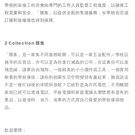
學校的
裝修工程
亦會由專門的工作人員監督工程進度，以確保工
程質量和安全。「匯集」以提供全面的售後服務，令學校在完成
訂購和裝修後也得到保障。
Z Collection 匯集
「匯集」是一家集不同服務範圍，可以是一家五金配件／學校設
施等的百貨店，亦可以是為你進行
滅蟲
的公司，在這裏你可以放
飛思緒，讓夢自由飛翔，一個精美的小小擺件或工具，一個實用
耐看的學校傢俱，讓你的校園生活空間變得有趣起來，難道說這
不是一種忙碌後的休閒與放鬆？它絕對是為市民着想，不用離開
家就已經可以透過電話、平板電腦和家庭電腦去瀏覽應有盡有的
產品，以最省時、省力、省事的方式買自己最愛的
學校傢俱
物
品。
歡迎瀏覽：