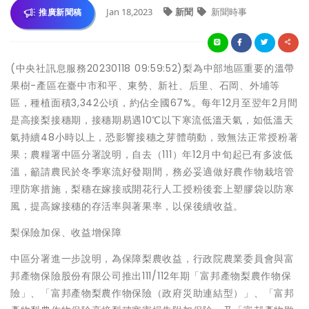
Jan 18,2023
新聞
新聞時事
推廣新聞稿
(中央社訊息服務20230118 09:59:52)梨為中部地區重要的溫帶
果樹-產區在臺中市和平、東勢、新社、后里、石岡、外埔等
區，種植面積3,342公頃，約佔全國67%。每年12月至翌年2月間
是高接梨接穗期，接穗期易遇10℃以下寒流低溫天氣，如低溫天
氣持續48小時以上，恐影響接穗之芽體萌動，致無法正常授粉著
果；農糧署中區分署說明，自去（111）年12月中旬起已有多波低
溫，籲請農民於冬季寒流好發期間，務必妥適做好農作物栽培管
理防寒措施，梨穗在嫁接或開花行人工授粉後套上塑膠袋以防寒
風，提高嫁接穗的存活率與著果率，以保後續收益。
梨保險加保、收益增保障
中區分署進一步說明，為保障梨農收益，行政院農業委員會與富
邦產物保險股份有限公司推出111/112年期「富邦產物梨農作物保
險」、「富邦產物梨農作物保險（政府災助連結型）」、「富邦