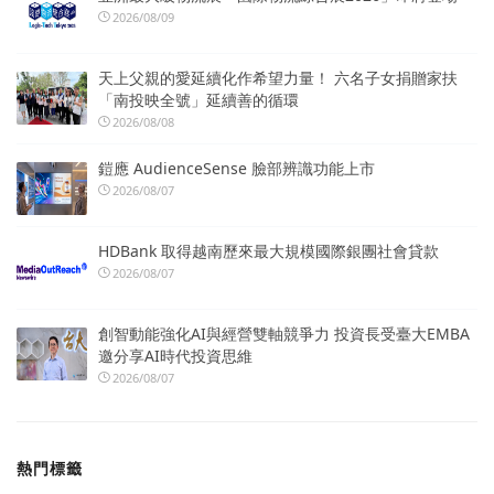
2026/08/09
天上父親的愛延續化作希望力量！ 六名子女捐贈家扶
「南投映全號」延續善的循環
2026/08/08
鎧應 AudienceSense 臉部辨識功能上市
2026/08/07
HDBank 取得越南歷來最大規模國際銀團社會貸款
2026/08/07
創智動能強化AI與經營雙軸競爭力 投資長受臺大EMBA
邀分享AI時代投資思維
2026/08/07
熱門標籤