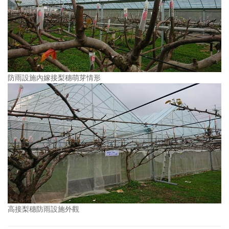
防雨設施內嫁接梨穗萌芽情形
高接梨穗防雨設施外觀