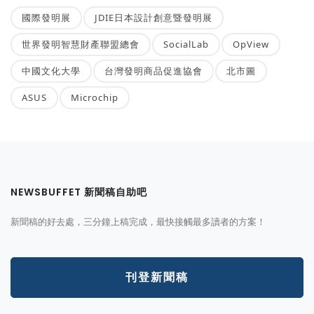
國際發明展
JDIE日本設計創意暨發明展
世界發明智慧財產聯盟總會
SocialLab
OpView
中國文化大學
台灣發明商品促進協會
北市圖
ASUS
Microchip
NEWSBUFFET 新聞稿自助吧
新聞稿的好去處，三分鐘上稿完成，最快接觸最多讀者的方案！
刊登新聞稿