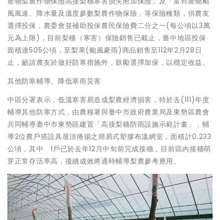
產物梨農作物保險高接梨穗寒害損失附加保險」及「富邦產物颱
風風速、降水量及溫度參數梨農作物保險」等保險種類，供農友
選擇投保，農委會並補助投保農民保險費二分之一(每公頃以3萬
元為上限)，目前梨穗（寒害）保險銷售已截止，臺中地區投保
面積達505公頃，至梨果(颱風豪雨)商品銷售至112年2月28日
止，籲請農友於做好防寒措施外，鼓勵選擇加保，以穩定收益。
其他防寒輔導、降低寒雨災害
中區分署表示，低溫寒害易造成梨農經濟損害，特於去(111)年度
輔導其他防寒方式，由農糧署與臺中市政府農業局及東勢區農會
共同輔導臺中市東勢區建置「高接梨穗防雨設施示範計畫」，輔
導2位農戶搭設具屋頂捲揚之簡易式塑膠布溫網室，面積計0.233
公頃，其中 1戶已於去年12月中旬前完成接穗，目前區內接穗萌
芽正常存活率高，後續成效將適時輔導梨農參考應用。