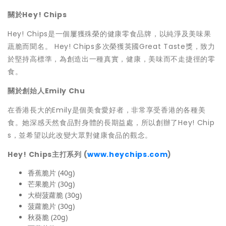
關於Hey! Chips
Hey! Chips是一個屢獲殊榮的健康零食品牌，以純淨及美味果
蔬脆而聞名。 Hey! Chips多次榮獲英國Great Taste獎，致力
於堅持高標準，為創造出一種真實，健康，美味而不走捷徑的零
食。
關於創始人
Emily Chu
在香港長大的Emily是個美食愛好者，非常享受香港的各種美
食。她深感天然食品對身體的長期益處，所以創辦了Hey! Chip
s，並希望以此改變大眾對健康食品的觀念。
Hey! Chips
主打系列 (
www.heychips.com
)
香蕉脆片 (40g)
芒果脆片 (30g)
大樹菠蘿脆 (30g)
菠蘿脆片 (30g)
秋葵脆 (20g)