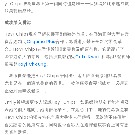
y! Chips成為世界上第一個同時也是唯一一個獲得如此卓越成就
的果蔬脆品牌。
成功踏入香港
Hey! Chips現今已經拓展至8個海外市場，在香港正與大型健康
食品經銷商
Organic Plus
合作，為香港人帶來全新的零食革
命。Hey! Chips在香港近100家零售及網店有售。它還贏得了一
些香港名人的青睞，包括演員郭穎兒
Celia Kwok
和港姐/營養師
張嘉兒
Kayi Cheung
。
「我很自豪能把Hey! Chips帶回出生地！飲食健康絕非易事，
尤其是在一個遍地美食的香港。一款健康零食要想成功，必須真
正做到美味及健康！」
Emily希望讓更多人認識Hey! Chips，如果媒體朋友們能考慮發
表她的個人趣聞，她將倍感榮幸。在她心目中，她的使命就是將
Hey! Chips的獨有特色向廣大香港人們傳播，因為這不僅僅對
香港讀者的健康有益，同時也令香港人在選擇健康零食上可有更
專業的選擇。