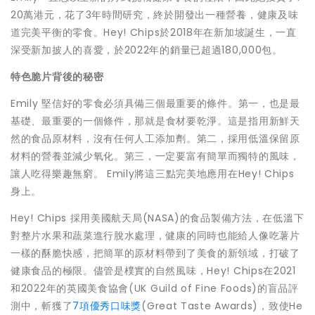
20萬港元，花了3年時間研究，終於開發出一種營養，健康及味
道完美平衡的零食。Hey! Chips於2018年在新加坡誕生，一直
深受新加披人的喜愛，於2022年的銷量已超過180,000包。
特色脆片背後的秘密
Emily 堅信好的零食必須具備三個最重要的條件。第一，也是最
基礎、最重要的一個條件，
那就是食材要乾淨
。這是指用新鮮天
然的食品原材料，沒有任何人工添加劑。第二，採用低溫保留原
材料的營養並減少氧化。第三，一定要富有簡單而獨特的風味，
讓人吃得樂趣無窮。 Emily將這三點完美地應用在Hey! Chips
身上。
Hey! Chips 採用美國航天局(NASA)的食品製備方法，在低溫下
對整片水果和蔬菜進行脫水處理，健康的同時也能給人像吃薯片
一樣的酥脆快感，把簡單的原材料帶到了美食的新領域，打破了
健康食品的極限。儘管是樸實的自然風味，Hey! Chips在2021
和2022年的英國美食協會(UK Guild of Fine Foods)的盲品評
測中，斬獲了
7項優秀口味獎
(Great Taste Awards)，致使He