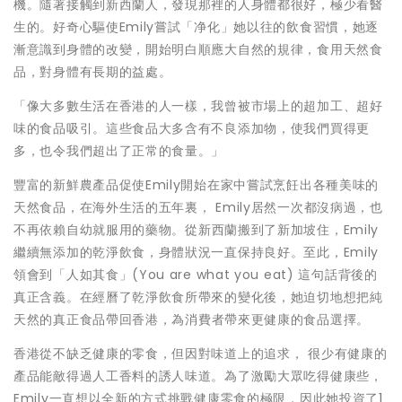
機。隨著接觸到新西蘭人，發現那裡的人身體都很好，極少看醫
生的。好奇心驅使Emily嘗試「净化」她以往的飲食習慣，她逐
漸意識到身體的改變，開始明白順應大自然的規律，食用天然食
品，對身體有長期的益處。
「像大多數生活在香港的人一樣，我曾被市場上的超加工、超好
味的食品吸引。這些食品大多含有不良添加物，使我們買得更
多，也令我們超出了正常的食量。」
豐富的新鮮農產品促使Emily開始在家中嘗試烹飪出各種美味的
天然食品，在海外生活的五年裏， Emily居然一次都沒病過，
也
不再依賴自幼就服用的藥物
。從新西蘭搬到了新加坡住，Emily
繼續無添加的乾淨飲食，身體狀況一直保持良好。至此，Emily
領會到「人如其食」(You are what you eat) 這句話背後的
真正含義。在經曆了乾淨飲食所帶來的變化後，她迫切地想把純
天然的
真正食品帶回香港
，為消費者帶來更健康的食品選擇。
香港從不缺乏健康的零食，但因對味道上的追求， 很少有健康的
產品能敵得過人工香料的誘人味道。為了激勵大眾吃得健康些，
Emily
一直想以全新的方式挑戰健康零食的極限
，因此她投資了1