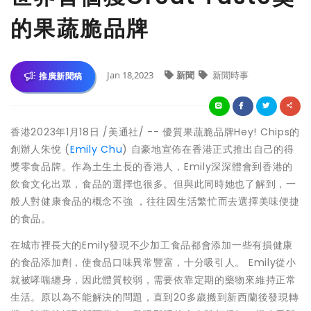
的果蔬脆品牌
Jan 18,2023
新聞
新聞時事
推廣新聞稿
香港
2023年1月18日
/美通社/ -- 優質果蔬脆品牌Hey! Chips的
創辦人朱悅 (
Emily Chu
) 自豪地宣佈在香港正式推出自己的得
獎零食品牌。作為土生土長的香港人，Emily深深體會到香港的
飲食文化出眾，食品的選擇也很多。但與此同時她也了解到，一
般人對健康食品的概念不強 ，往往因生活繁忙而去選擇美味便捷
的食品。
在城市裡長大的Emily發現不少加工食品都會添加一些有損健康
的食品添加劑，
使食品口味異常豐富
，十分吸引人。 Emily從小
就被哮喘纏身，因此體質較弱，需要依靠定期的藥物來維持正常
生活。原以為不能解決的問題，直到20多歲搬到新西蘭後發現轉