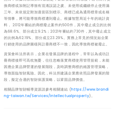
換商標或加附記導致有混淆誤認之虞、未使用或繼續停止使用滿
三年、未依規定附加適當區別標示、商標已成為通用標章或名稱
等情事，將可能導致商標遭到廢止。根據智慧局近十年的統計資
料， 2012年審結的商標廢止案件約500件，其中廢止成立的比例
為68.6%、部分成立9.2%；2021年審結約730件，其中廢止成立
的比例為62.19%、部分成立23.29%。實務上常見的情況如企業
行銷使用的品牌圖樣與註冊商標不一致，因此導致商標被廢止。
資策會科法所表示，企業在發展品牌的過程中，常常以為成功註
冊商標後即可高枕無憂，往往忽略落實商標使用管理規範，未能
因應企業品牌營運的發展階段，及時調整商標的維護管理策略，
導致面臨智財風險。因此，科法所建議企業應依照品牌發展的階
段，擬定合適的智財保護策略，以鞏固品牌價值。
相關品牌智財輔導資源請參考相關連結 (
https://www.brandi
ng-taiwan.tw/Services/Intellectualproperty
)。