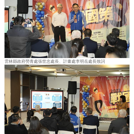
雲林縣政府勞青處張世忠處長、計畫處李明岳處長致詞