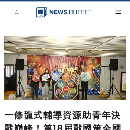
回到首頁
新聞稿分類
登入
刊登
一條龍式輔導資源助青年決
戰巔峰！第18屆戰國策全國