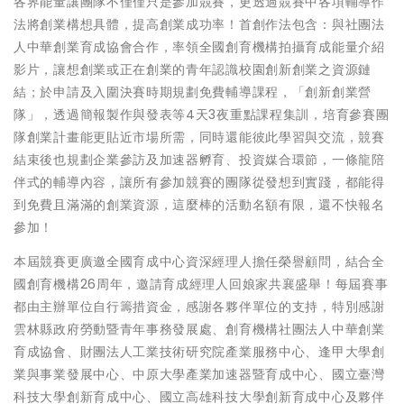
各界能量讓團隊不僅僅只是參加競賽，更透過競賽中各項輔導作
法將創業構想具體，提高創業成功率！首創作法包含：與社團法
人中華創業育成協會合作，率領全國創育機構拍攝育成能量介紹
影片，讓想創業或正在創業的青年認識校園創新創業之資源鏈
結；於申請及入圍決賽時期規劃免費輔導課程，「創新創業營
隊」，透過簡報製作與發表等4天3夜重點課程集訓，培育參賽團
隊創業計畫能更貼近市場所需，同時還能彼此學習與交流，競賽
結束後也規劃企業參訪及加速器孵育、投資媒合環節，一條龍陪
伴式的輔導內容，讓所有參加競賽的團隊從發想到實踐，都能得
到免費且滿滿的創業資源，這麼棒的活動名額有限，還不快報名
參加！
本屆競賽更廣邀全國育成中心資深經理人擔任榮譽顧問，結合全
國創育機構26周年，邀請育成經理人回娘家共襄盛舉！每屆賽事
都由主辦單位自行籌措資金，感謝各夥伴單位的支持，特別感謝
雲林縣政府勞動暨青年事務發展處、創育機構社團法人中華創業
育成協會、財團法人工業技術研究院產業服務中心、逢甲大學創
業與事業發展中心、中原大學產業加速器暨育成中心、國立臺灣
科技大學創新育成中心、國立高雄科技大學創新育成中心及夥伴