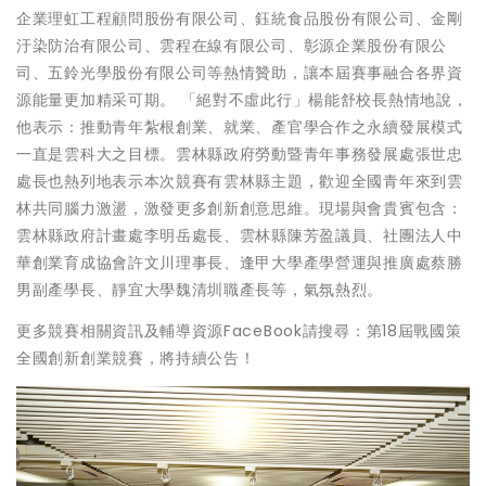
企業理虹工程顧問股份有限公司、鈺統食品股份有限公司、金剛
汙染防治有限公司、雲程在線有限公司、彰源企業股份有限公
司、五鈴光學股份有限公司等熱情贊助，讓本屆賽事融合各界資
源能量更加精采可期。 「絕對不虛此行」楊能舒校長熱情地說，
他表示：推動青年紮根創業、就業、產官學合作之永續發展模式
一直是雲科大之目標。雲林縣政府勞動暨青年事務發展處張世忠
處長也熱列地表示本次競賽有雲林縣主題，歡迎全國青年來到雲
林共同腦力激盪，激發更多創新創意思維。現場與會貴賓包含：
雲林縣政府計畫處李明岳處長、雲林縣陳芳盈議員、社團法人中
華創業育成協會許文川理事長、逢甲大學產學營運與推廣處蔡勝
男副產學長、靜宜大學魏清圳職產長等，氣氛熱烈。
更多競賽相關資訊及輔導資源FaceBook請搜尋：第18屆戰國策
全國創新創業競賽，將持續公告！