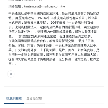
聯絡信箱：
timtimcna@mail.cna.com.tw
中央通訊社是中華民國的國家通訊社，是台灣最具影響力的新聞媒
體。 經歷組織改造，1973年中央社改組為股份有限公司，以企業
方式經營；隨著民主化發展，1996年依據「中央通訊社設置條
例」改制為財團法人，定位為全民共有的國家通訊社，獨立超然執
行三大法定任務： ．辦理國內外新聞報導業務，服務大眾傳播媒
體。 ．辦理國家對外新聞通訊業務，促進國際對台灣之瞭解。 ．
加強與國際新聞通訊社合作，增進國際新聞交流。 秉持「正確、
領先、客觀、翔實」的基本原則，中央社專業新聞團隊每天以中、
英、日文即時對外發出上千則新聞、照片、圖表、影音與資訊，是
台灣唯一多語文新聞媒體，服務對象從媒體客戶擴大為閱聽大眾；
從台灣民眾延伸至全球僑胞與讀者，充分扮演「台灣之眼，世界之
窗」。
精選新聞稿
最新新聞稿