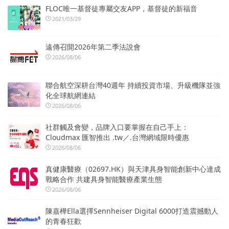
FLOC唯一基督徒專屬交友APP，基督徒的新福音
2021/03/29
遠傳召開2026年第二季法說會
2026/08/06
聯合航空深耕台灣40週年 持續投資市場、升級機隊並強
化全球航網連結
2026/08/06
社群觸及會變，品牌入口要掌握在自己手上：
Cloudmax 匯智推出 .tw／.台灣網域限時優惠
2026/08/06
真健康醫療（02697.HK）與天津具身智能創新中心達成
戰略合作 共建具身智能醫療產業生態
2026/08/06
陳嘉樺Ella選擇Sennheiser Digital 6000打造震撼動人
的青春狂歡