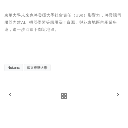
東華大學未來也將發揮大學社會責任（USR）影響力，將雲端伺
服器內建AI、機器學習等應用及IT資源，與花東地區的產業串
連，進一步回饋予鄰近地區。
Nutanix
國立東華大學