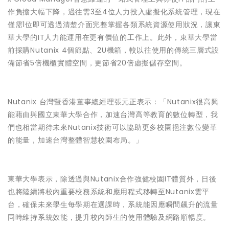
作負擔大幅下降，過往需3至4位人力投入虛擬化系統管理，現在
僅需1位即可透過清楚介面完整掌握各類系統資源使用狀況，讓東
華大學的IT人力能運用在更有價值的工作上。此外，東華大學當
前採購Nutanix 4個節點、2U機箱，較以往使用的傳統三層式設
備節省5倍機櫃實體空間，更節省20倍虛擬儲存空間。
Nutanix 台灣暨香港董事總經理張元正表示：「Nutanix很高興
能藉由與國立東華大學合作，加速台灣高等教育的數位轉型，我
們也相當期待未來Nutanix技術可以協助更多校園挹注數位變革
的能量，加速台灣整體智慧校園布局。」
東華大學表示，除透過與Nutanix合作強健校園IT體質外，日後
也將陸續將校內重要校務系統和應用程式移轉至Nutanix雲平
台，確保未來學生每學期在選課時，系統能因應瞬間飆升的流量
同時維持系統效能，提升校內師生的使用體驗及網路順暢度。