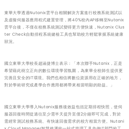
東華大學透過Nutanix雲平台相關解決方案進行校務系統測試以
及虛擬伺服器應用程式建置管理，將40%校內AP移轉至Nutanix
雲平台後，不僅在校務系統測試變得更方便快速，Nutanix Clus
ter Check自動排程系統健檢工具也幫助校方輕鬆掌握系統健康
狀況。
國立東華大學校長趙涵捷博士表示：「本次聯手Nutanix，正是
希望藉此樹立正向的數位環境學習氛圍，為東華全校師生提供更
完善且安全的IT環境。我們也相信將數位資源用在正確的地方，
對於學術研究或產學合作應用都將帶來相當明顯的助益。」
國立東華大學導入Nutanix服務後效益包括定期排程快照，使伺
服器回復時間從過往至少需半天提升至僅2分鐘即可完成，對於
需經常測試校務系統、有快速回復需求的校方相當方便。Nutani
x Cloud Manager智慧維運的一站式管理工具亦使IT部門的工