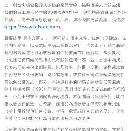
力，創造出穩健且形式多樣的產品管線，協助改善人們的生活。
我們的員工遍佈於大約80個國家和地區，與當地醫療健康合作夥
伴攜手，為全球病患改善生活品質。如欲瞭解更多資訊，請造訪
https://www.takeda.com
。
重要提示 就本文而言，「新聞稿」指本文件、任何口頭陳述、任
何問答會議，以及武田藥品工業株式會社（「武田」）就本新聞
稿相關內容進行討論或分發的任何書面或口頭資料。本新聞稿
（包括任何口頭簡報和與此有關的任何問答）並非是也不構成、
代表或形成任何出價購買、以及收購、註冊、交換、銷售或處置
任何證券的任何要約、邀請或徵集，或在任何司法管轄區徵集任
何投票或批准之一部分。不得憑藉本新聞稿公開發售任何股票。
除非根據美國《1933年證券法》及其修訂進行登記或由此取得豁
免，否則不得在美國配售任何證券。本新聞稿（連同任何可能向
接收者提供的進一步資訊）僅用於為接收者提供資訊參考用途
（並非用於評估任何投資、收購、處置或任何其他交易）。任何
不遵守上述限制的行為可能會違反適用證券法。
武田透過投資而直接或間接持有的公司均為獨立的實體。在本新