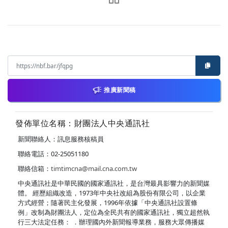
推廣新聞稿
發佈單位名稱：財團法人中央通訊社
新聞聯絡人：訊息服務核稿員
聯絡電話：02-25051180
聯絡信箱：
timtimcna@mail.cna.com.tw
中央通訊社是中華民國的國家通訊社，是台灣最具影響力的新聞媒
體。 經歷組織改造，1973年中央社改組為股份有限公司，以企業
方式經營；隨著民主化發展，1996年依據「中央通訊社設置條
例」改制為財團法人，定位為全民共有的國家通訊社，獨立超然執
行三大法定任務： ．辦理國內外新聞報導業務，服務大眾傳播媒