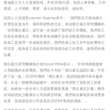
查涵蓋六大人力資源領域，含有20個主題，包括人事策略、工作
環境、人才招聘、學習、多元化和包容性、福利等。
武田人力資源長Lauren Duprey表示：「我們堅定不移地致力
於營造促進合作、福利和韌性的文化，來自傑出雇主研究機構的
『全球傑出雇主』認可進一步強調了我們的工作重點。我們的工
作旨在改變生活，幫助世界各地幾乎沒有治療選擇的病患；我們
的員工是我們一切成就的基石。我們的員工在工作中始終秉持公
司宗旨，能為員工提供有助於取得成功的工作環境，讓我們倍感
自豪。」
傑出雇主研究機構執行長David Plink表示：「非常時期能激發
人和組織的全部潛能，我們在今年的『傑出雇主認證計畫』中見
證了這一點：2023年獲得『傑出雇主』認證的組織均有卓越表
現。在這一群優秀的組織中，武田在全球證明了其對員工的承
諾。始終如一的全球人力資源實務是透過『傑出雇主計畫』獲得
全球認證的少數傑出公司的典型特徵。我們很自豪地宣佈得獎者
名單，並祝賀這些公司及其在2023年取得的成就。」