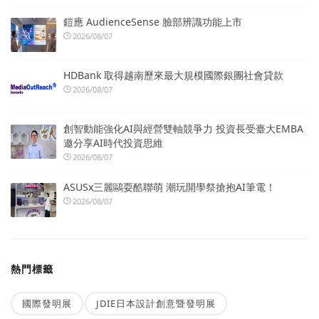
鎧應 AudienceSense 臉部辨識功能上市
2026/08/07
HDBank 取得越南歷來最大規模國際銀團社會貸款
2026/08/07
創智動能強化AI與經營雙軸競爭力 投資長受臺大EMBA
邀分享AI時代投資思維
2026/08/07
ASUSx三麗鷗耍酷聯萌 潮玩開學祭搶抱AI筆電！
2026/08/07
熱門標籤
國際發明展
JDIE日本設計創意暨發明展