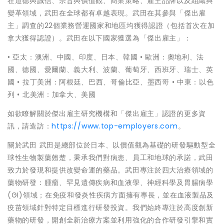
在道德與誠信、宗旨與價值觀、商業策略、雇主品牌以及組織與
變革領域，武田在全球都有卓越表現。武田在其參與「傑出雇
主」調查的22個業務營運國家和地區均獲得認證（包括首次在加
拿大獲得認證）。武田在以下國家獲選為「傑出雇主」：
• 亞太：澳洲、中國、印度、日本、韓國 • 歐洲：奧地利、法
國、德國、愛爾蘭、義大利、波蘭、葡萄牙、西班牙、瑞士、英
國 • 拉丁美洲：阿根廷、巴西、哥倫比亞、墨西哥 • 中東：以色
列 • 北美洲：加拿大、美國
如欲瞭解關於傑出雇主研究機構和「傑出雇主」認證的更多資
訊，請造訪：
https://www.top-employers.com
。
關於武田 武田是總部位於日本、以價值觀為基礎的研發驅動型全
球性生物製藥翹楚，秉承我們對病患、員工和地球的承諾，武田
致力於發現和提供改變命運的藥品。武田專注於四大治療領域的
藥物研發：腫瘤、罕見遺傳疾病和血液學、神經科學及胃腸病學
(GI)領域；在免疫和發炎性疾病方面擁有專長，並在血液製品及
疫苗領域針對特定目標進行研發投資。我們始終專注於高度創新
藥物的研發，開創全新治療方案並利用強化的合作研發引擎和實