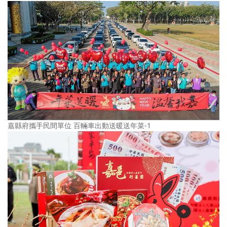
嘉縣府攜手民間單位 百輛車出動送暖送年菜-1