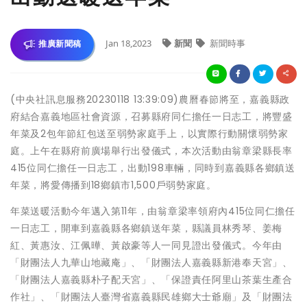
Jan 18,2023
新聞
新聞時事
推廣新聞稿
(中央社訊息服務20230118 13:39:09)農曆春節將至，嘉義縣政
府結合嘉義地區社會資源，召募縣府同仁擔任一日志工，將豐盛
年菜及2包年節紅包送至弱勢家庭手上，以實際行動關懷弱勢家
庭。上午在縣府前廣場舉行出發儀式，本次活動由翁章梁縣長率
415位同仁擔任一日志工，出動198車輛，同時到嘉義縣各鄉鎮送
年菜，將愛傳播到18鄉鎮市1,500戶弱勢家庭。
年菜送暖活動今年邁入第11年，由翁章梁率領府內415位同仁擔任
一日志工，開車到嘉義縣各鄉鎮送年菜，縣議員林秀琴、姜梅
紅、黃惠汝、江佩曄、黃啟豪等人一同見證出發儀式。今年由
「財團法人九華山地藏庵」、「財團法人嘉義縣新港奉天宮」、
「財團法人嘉義縣朴子配天宮」、「保證責任阿里山茶葉生產合
作社」、「財團法人臺灣省嘉義縣民雄鄉大士爺廟」及「財團法