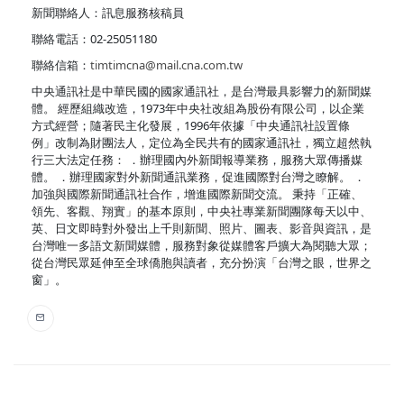
新聞聯絡人：訊息服務核稿員
聯絡電話：02-25051180
聯絡信箱：
timtimcna@mail.cna.com.tw
中央通訊社是中華民國的國家通訊社，是台灣最具影響力的新聞媒
體。 經歷組織改造，1973年中央社改組為股份有限公司，以企業
方式經營；隨著民主化發展，1996年依據「中央通訊社設置條
例」改制為財團法人，定位為全民共有的國家通訊社，獨立超然執
行三大法定任務： ．辦理國內外新聞報導業務，服務大眾傳播媒
體。 ．辦理國家對外新聞通訊業務，促進國際對台灣之瞭解。 ．
加強與國際新聞通訊社合作，增進國際新聞交流。 秉持「正確、
領先、客觀、翔實」的基本原則，中央社專業新聞團隊每天以中、
英、日文即時對外發出上千則新聞、照片、圖表、影音與資訊，是
台灣唯一多語文新聞媒體，服務對象從媒體客戶擴大為閱聽大眾；
從台灣民眾延伸至全球僑胞與讀者，充分扮演「台灣之眼，世界之
窗」。