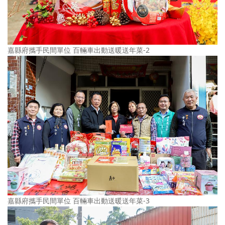
嘉縣府攜手民間單位 百輛車出動送暖送年菜-2
嘉縣府攜手民間單位 百輛車出動送暖送年菜-3