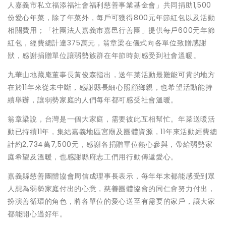
人嘉義市私立福添福社會福利慈善事業基金會」共同捐助1,500
份愛心年菜，除了年菜外，每戶可獲得800元年節紅包以及活動
相關費用；「社團法人嘉義市嘉邑行善團」提供每戶600元年節
紅包，經費總計達375萬元，翁章梁在儀式向各單位致贈感謝
狀，感謝捐贈單位讓弱勢族群在年節時刻感受到社會溫暖。
九華山地藏庵董事長黃俊森指出，送年菜活動最難能可貴的地方
在於11年來從未中斷，感謝縣長細心照顧鄉親，也希望活動能持
續舉辦，讓弱勢家庭的人們每年都可感受社會溫暖。
翁章梁說，台灣是一個大家庭，需要彼此互相幫忙。年菜送暖活
動已持續11年，集結嘉義地區宮廟及團體資源，11年來活動經費總
計約2,734萬7,500元，感謝各捐贈單位熱心參與，帶給弱勢家
庭希望及溫暖，也感謝縣府志工們用行動傳遞愛心。
嘉義縣慈善團體協會周信成理事長表示，每年年末都能感受到眾
人想為弱勢家庭付出的心意，慈善團體協會的同仁會努力付出，
扮演善循環的角色，將各單位的愛心送至有需要的家戶，讓大家
都能開心過好年。