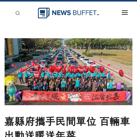
回到首頁
新聞稿分類
登入
刊登
嘉縣府攜手民間單位 百輛車
出動送暖送年菜