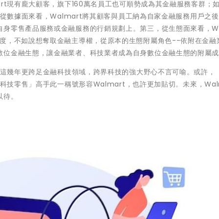
rt現有龐大顧客，旗下160萬名員工也可順勢成為其金融服務客群；
，從數據面來看，Walmart將其顧客與員工納為自家金融服務用戶之
身零售產品服務或金融服務的行銷規劃上。第三，從生態面來看，Wa
度，不如說想奪取金融主導權，從原本的生態附屬角色--依附在金融
數位金融生態，讓金融業者、科技業者成為自身數位金融生態的附屬
羊，這幾年更跨足金融科技領域，跨界科技的強大野心不言可喻。或許，
科技零售」高手此一稱號形容Walmart，也許更加貼切。未來，Walm
以待。