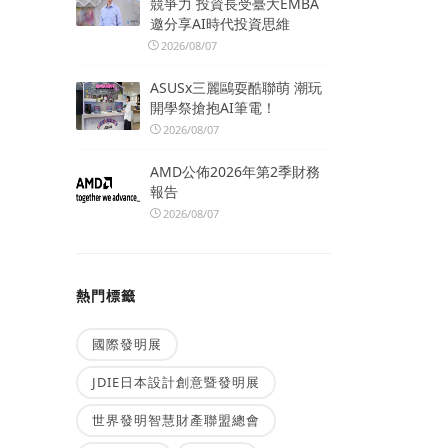
競爭力 投資長受臺大EMBA
邀分享AI時代投資思維
2026/08/07
ASUSx三麗鷗耍酷聯萌 潮玩
開學祭搶抱AI筆電！
2026/08/07
AMD公佈2026年第2季財務
報告
2026/08/07
熱門標籤
國際發明展
JDIE日本設計創意暨發明展
世界發明智慧財產聯盟總會