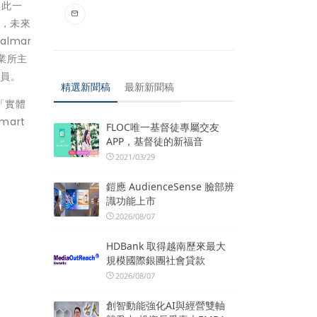
如此一
後，未來
lmar
業所主
成員。
精選新聞稿
最新新聞稿
「實體
art
FLOC唯一基督徒專屬交友
APP，基督徒的新福音
2021/03/29
鎧應 AudienceSense 臉部辨
識功能上市
2026/08/07
HDBank 取得越南歷來最大
規模國際銀團社會貸款
2026/08/07
創智動能強化AI與經營雙軸