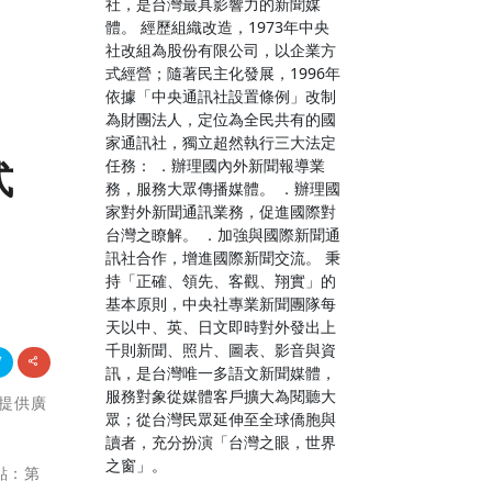
社，是台灣最具影響力的新聞媒
體。 經歷組織改造，1973年中央
社改組為股份有限公司，以企業方
式經營；隨著民主化發展，1996年
依據「中央通訊社設置條例」改制
為財團法人，定位為全民共有的國
家通訊社，獨立超然執行三大法定
任務： ．辦理國內外新聞報導業
式
務，服務大眾傳播媒體。 ．辦理國
家對外新聞通訊業務，促進國際對
台灣之瞭解。 ．加強與國際新聞通
訊社合作，增進國際新聞交流。 秉
持「正確、領先、客觀、翔實」的
基本原則，中央社專業新聞團隊每
天以中、英、日文即時對外發出上
千則新聞、照片、圖表、影音與資
訊，是台灣唯一多語文新聞媒體，
服務對象從媒體客戶擴大為閱聽大
，提供廣
眾；從台灣民眾延伸至全球僑胞與
讀者，充分扮演「台灣之眼，世界
之窗」。
點：第