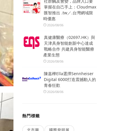
社群觸及會變，品牌入口要
掌握在自己手上：Cloudmax
匯智推出 .tw／.台灣網域限
時優惠
2026/08/06
真健康醫療（02697.HK）與
天津具身智能創新中心達成
戰略合作 共建具身智能醫療
產業生態
2026/08/06
陳嘉樺Ella選擇Sennheiser
Digital 6000打造震撼動人的
青春狂歡
2026/08/06
熱門標籤
北市圖
國際發明展