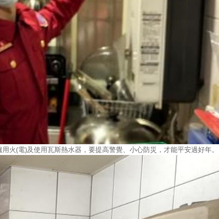
用火(電)及使用瓦斯熱水器，要提高警覺、小心防災，才能平安過好年。