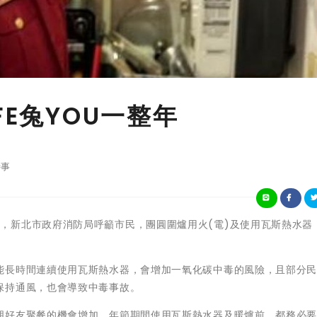
FE兔YOU一整年
事
春節即將到來，新北市政府消防局呼籲市民，團圓圍爐用火(電)及使用瓦斯熱水
能長時間連續使用瓦斯熱水器，會增加一氧化碳中毒的風險，且部分
保持通風，也會導致中毒事故。
朋好友聚餐的機會增加，年節期間使用瓦斯熱水器及暖爐前，都務必