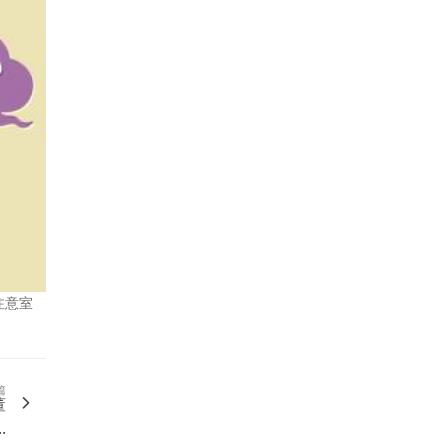
注意室
篇
董
.