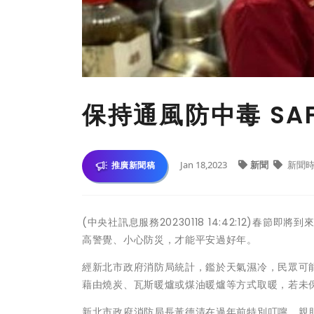
保持通風防中毒 SA
Jan 18,2023
新聞
新聞時
推廣新聞稿
(中央社訊息服務20230118 14:42:12)
高警覺、小心防災，才能平安過好年。
經新北市政府消防局統計，鑑於天氣濕冷，民眾可
藉由燒炭、瓦斯暖爐或煤油暖爐等方式取暖，若未
新北市政府消防局長黃德清在過年前特別叮嚀，親