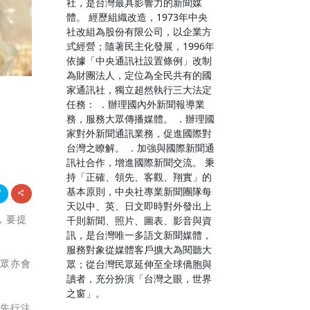
社，是台灣最具影響力的新聞媒
體。 經歷組織改造，1973年中央
社改組為股份有限公司，以企業方
式經營；隨著民主化發展，1996年
依據「中央通訊社設置條例」改制
為財團法人，定位為全民共有的國
家通訊社，獨立超然執行三大法定
任務： ．辦理國內外新聞報導業
務，服務大眾傳播媒體。 ．辦理國
家對外新聞通訊業務，促進國際對
台灣之瞭解。 ．加強與國際新聞通
訊社合作，增進國際新聞交流。 秉
持「正確、領先、客觀、翔實」的
基本原則，中央社專業新聞團隊每
天以中、英、日文即時對外發出上
器，要提
千則新聞、照片、圖表、影音與資
訊，是台灣唯一多語文新聞媒體，
服務對象從媒體客戶擴大為閱聽大
民眾亦會
眾；從台灣民眾延伸至全球僑胞與
讀者，充分扮演「台灣之眼，世界
之窗」。
要先行注