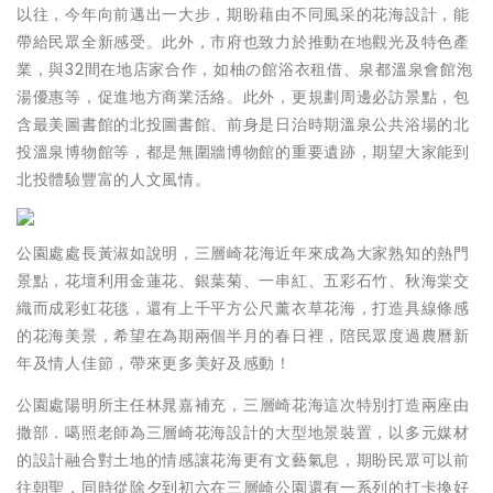
以往，今年向前邁出一大步，期盼藉由不同風采的花海設計，能
帶給民眾全新感受。此外，市府也致力於推動在地觀光及特色產
業，與32間在地店家合作，如柚の館浴衣租借、泉都溫泉會館泡
湯優惠等，促進地方商業活絡。此外，更規劃周邊必訪景點，包
含最美圖書館的北投圖書館、前身是日治時期溫泉公共浴場的北
投溫泉博物館等，都是無圍牆博物館的重要遺跡，期望大家能到
北投體驗豐富的人文風情。
公園處處長
黃淑如
說明，三層崎花海近年來成為大家熟知的熱門
景點，花壇利用金蓮花、銀葉菊、一串紅、五彩石竹、秋海棠交
織而成彩虹花毯，還有上千平方公尺薰衣草花海，打造具線條感
的花海美景，希望在為期兩個半月的春日裡，陪民眾度過農曆新
年及情人佳節，帶來更多美好及感動！
公園處陽明所主任
林晁嘉
補充，三層崎花海這次特別打造兩座由
撒部．噶照
老師為三層崎花海設計的大型地景裝置，以多元媒材
的設計融合對土地的情感讓花海更有文藝氣息，期盼民眾可以前
往朝聖，同時從除夕到初六在三層崎公園還有一系列的打卡換好