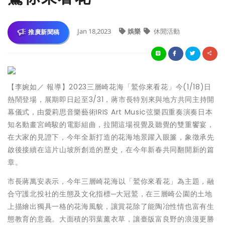
Jan 18,2023
娛樂
休閒活動
推廣新聞稿
【李婉如／ 報導】2023三層崎花海「鷲你來看花」今(1/18)日
熱鬧登場，展期即日起至3/31，蔣市長特別來與地方共同主持開
幕儀式，由愛莉思音樂藝術IRIS Art Music弦樂四重奏演奏日本
知名動畫宮崎駿的電影組曲，拉開這場視覺及聽覺的雙重饗宴，
在大家的見證下，今年全新打造的花海地景躍入眼簾，象徵承先
啟後接續在這片山坡所創造的歷史，在今年新春共同翻開新的篇
章。
市長
蔣萬安
表示，今年三層崎花海以「鷲你來看花」為主題，融
合守護北投社的生態及文化指標─大冠鷲，在三層崎公園的土地
上描繪出獨具一格的花海風貌，讓賞花除了能陶冶性情也富有生
態教育的意義。大面積的羽葉薰衣草，讓臺版富良野的浪漫更勝