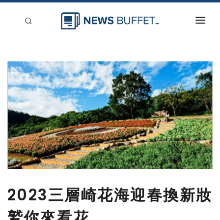
回到首頁
新聞稿分類
登入
刊登
2023三層崎花海迎春換新妝
鷲你來看花