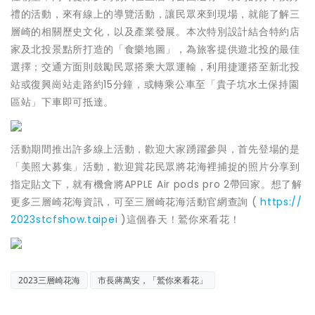
禮的活動，來有線上的導覽活動，讓民眾來到現場，就能了解三
層崎的相關歷史文化，以及產業發展。本次特別設計結合特約店
家及北投景點所打造的「食樂地圖」，為旅客提供遊北投的最佳
選擇；交通方面則鼓勵民眾搭乘大眾運輸，利用捷運搭至新北投
站或復興崗站走路約15分鐘，或轉乘公車至「貴子坑水土保持園
區站」下車即可抵達。
活動期間推出許多線上活動，歡迎大家踴躍參與，首先登場的是
「美照大募集」活動，歡迎賞花民眾將花海裡捕捉的照片分享到
指定貼文下，就有機會將APPLE Air pods pro 2帶回家。想了解
更多三層崎花海資訊，可至三層崎花海活動官網查詢 (
https://
2023stcfshow.taipei
)這個春天！鷲你來看花！
2023三層崎花海
市長蔣萬安，「鷲你來看花」