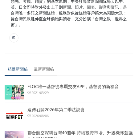
領先、客觀、翔實」的基本原則，中央社專業新聞團隊每天以中、
英、日文即時對外發出上千則新聞、照片、圖表、影音與資訊，是
台灣唯一多語文新聞媒體，服務對象從媒體客戶擴大為閱聽大眾；
從台灣民眾延伸至全球僑胞與讀者，充分扮演「台灣之眼，世界之
窗」。
精選新聞稿
最新新聞稿
FLOC唯一基督徒專屬交友APP，基督徒的新福音
2021/03/29
遠傳召開2026年第二季法說會
2026/08/06
聯合航空深耕台灣40週年 持續投資市場、升級機隊並強