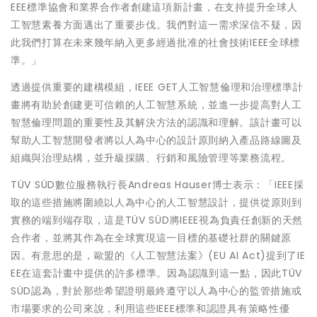
EEE標準協會和業界合作者創建這項新計畫，在支持提升全球人
工智慧素養方面邁出了重要步伐。我們對這一需求深信不疑，因
此我們打算在未來幾年納入更多經過批准的社會技術IEEE全球標
準。」
透過提供重要的建構模組，IEEE GET人工智慧倫理和治理標準計
畫將有助於創建更可信賴的人工智慧系統，並進一步提高對人工
智慧倫理問題的重要性及其解決方法的認識和理解。該計畫可以
幫助人工智慧開發者將以人為中心的設計原則納入產品路線圖及
組織與治理結構，並升級採購、行銷和風險管理等業務流程。
TÜV SÜD數位服務執行長Andreas Hauser博士表示：「IEEE採
取的這些措施將圍繞以人為中心的人工智慧設計，提供從原則到
實務的端到端存取，這是TÜV SÜD將IEEE視為負責任創新的天然
合作者，並將其作為在全球實現這一目標的基礎社群的關鍵原
因。有意思的是，歐盟的《人工智慧法案》(EU AI Act)提到了IE
EE在這套計畫中提供的許多標準。因為認識到這一點，因此TÜV
SÜD認為，對於那些希望證明最終遵守以人為中心的監管措施或
市場要求的公司來說，利用這些IEEE標準和認證具有策略性優