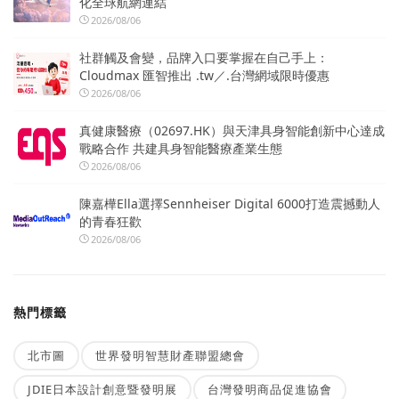
化全球航網連結
2026/08/06
社群觸及會變，品牌入口要掌握在自己手上：
Cloudmax 匯智推出 .tw／.台灣網域限時優惠
2026/08/06
真健康醫療（02697.HK）與天津具身智能創新中心達成
戰略合作 共建具身智能醫療產業生態
2026/08/06
陳嘉樺Ella選擇Sennheiser Digital 6000打造震撼動人
的青春狂歡
2026/08/06
熱門標籤
北市圖
世界發明智慧財產聯盟總會
JDIE日本設計創意暨發明展
台灣發明商品促進協會