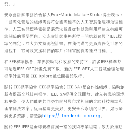
勢。」
安永會計師事務所合夥人Eva-Marie Muller-Stuler博士表示：
「國際化營運的組織需要符合國際標準的人工智慧倫理和治理標
準。人工智慧標準素養是展示法規遵從和鼓勵與用戶建立持續可
靠關係的重要面向。安永會計師事務所從一開始就參與了IEEE標
準的制定，並大力支持認證計畫。在我們邁向更負責任之世界的
過程中，它可以支援我們的客戶和利害關係者達成目標。」
在IEEE標準協會、業界贊助商和政府的支持下，許多IEEE標準都
可透過IEEE GET計畫免費下載。新的IEEE GET人工智慧倫理治理
標準計畫可從IEEE Xplore數位圖書館取得。
關於IEEE標準協會 IEEE標準協會(IEEE SA)是合作性組織，協助創
新者提高全球技術標準。IEEE SA提供全球開放、建立共識的環境
和平臺，使人們能夠共同努力開發與市場相關的尖端科技標準和
產業解決方案，從而塑造更美好、更安全和永續的世界。如欲瞭
解更多資訊，請造訪
https://standards.ieee.org
。
關於IEEE IEEE是全球規模首屈一指的技術專業組織，致力於推動