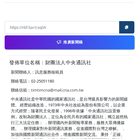
推廣新聞稿
發佈單位名稱：財團法人中央通訊社
新聞聯絡人：訊息服務核稿員
聯絡電話：02-25051180
聯絡信箱：
timtimcna@mail.cna.com.tw
中央通訊社是中華民國的國家通訊社，是台灣最具影響力的新聞媒
體。 經歷組織改造，1973年中央社改組為股份有限公司，以企業
方式經營；隨著民主化發展，1996年依據「中央通訊社設置條
例」改制為財團法人，定位為全民共有的國家通訊社，獨立超然執
行三大法定任務： ．辦理國內外新聞報導業務，服務大眾傳播媒
體。 ．辦理國家對外新聞通訊業務，促進國際對台灣之瞭解。 ．
加強與國際新聞通訊社合作，增進國際新聞交流。 秉持「正確、