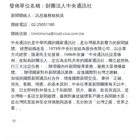
發佈單位名稱：財團法人中央通訊社
新聞聯絡人：訊息服務核稿員
聯絡電話：02-25051180
聯絡信箱：
timtimcna@mail.cna.com.tw
中央通訊社是中華民國的國家通訊社，是台灣最具影響力的新聞媒
體。 經歷組織改造，1973年中央社改組為股份有限公司，以企業
方式經營；隨著民主化發展，1996年依據「中央通訊社設置條
例」改制為財團法人，定位為全民共有的國家通訊社，獨立超然執
行三大法定任務： ．辦理國內外新聞報導業務，服務大眾傳播媒
體。 ．辦理國家對外新聞通訊業務，促進國際對台灣之瞭解。 ．
加強與國際新聞通訊社合作，增進國際新聞交流。 秉持「正確、
領先、客觀、翔實」的基本原則，中央社專業新聞團隊每天以中、
英、日文即時對外發出上千則新聞、照片、圖表、影音與資訊，是
台灣唯一多語文新聞媒體，服務對象從媒體客戶擴大為閱聽大眾；
從台灣民眾延伸至全球僑胞與讀者，充分扮演「台灣之眼，世界之
窗」。