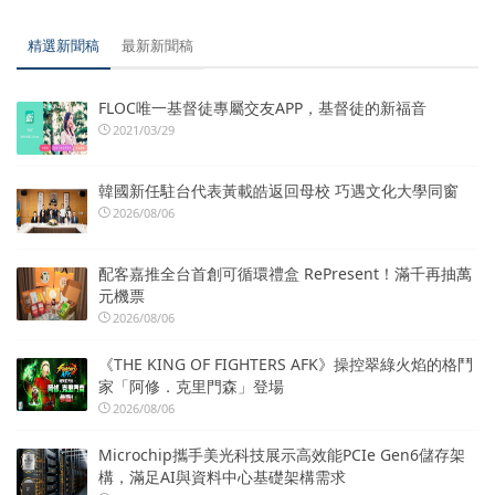
精選新聞稿
最新新聞稿
FLOC唯一基督徒專屬交友APP，基督徒的新福音
2021/03/29
韓國新任駐台代表黃載皓返回母校 巧遇文化大學同窗
2026/08/06
配客嘉推全台首創可循環禮盒 RePresent！滿千再抽萬
元機票
2026/08/06
《THE KING OF FIGHTERS AFK》操控翠綠火焰的格鬥
家「阿修．克里門森」登場
2026/08/06
Microchip攜手美光科技展示高效能PCIe Gen6儲存架
構，滿足AI與資料中心基礎架構需求