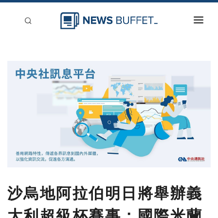
回到首頁
新聞稿分類
登入
刊登
沙烏地阿拉伯明日將舉辦義
大利超級杯賽事：國際米蘭