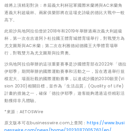
雄將上演精彩對決：本屆義大利杯冠軍國際米蘭將與AC米蘭角
逐義大利超級杯。兩家俱樂部將在這場史詩級的德比大戰中一較
高下。
此前沙烏地阿拉伯曾於2018年和2019年舉辦過兩次義大利超級
杯，第一次在吉達阿卜杜拉國王體育城體育場舉行，對戰雙方為
尤文圖斯與AC米蘭；第二次在利雅德紹德國王大學體育場舉
行，對戰雙方為尤文圖斯與拉齊奧。
沙烏地阿拉伯舉辦的這項重要賽事是沙國體育部在2022年「德拉
伊耶季」期間舉辦的國際運動賽事和活動之一，旨在透過舉行規
模宏大、場面壯觀的國際運動賽事，以達成沙國的2030願景(Vi
sion 2030)相關目標，並作為「生活品質」(Quality of Life)
計畫的措施之一，確保「德拉伊耶季」遊客能夠透過這些精彩活
動獲得非凡體驗。
*來源：AETOSWire
原文版本可在businesswire.com上查閱：
https://www.busi
nesswire.com/news/home/20230117005762/en/