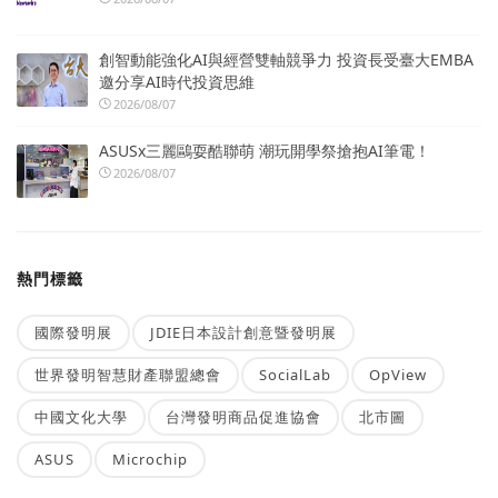
創智動能強化AI與經營雙軸競爭力 投資長受臺大EMBA
邀分享AI時代投資思維
2026/08/07
ASUSx三麗鷗耍酷聯萌 潮玩開學祭搶抱AI筆電！
2026/08/07
熱門標籤
國際發明展
JDIE日本設計創意暨發明展
世界發明智慧財產聯盟總會
SocialLab
OpView
中國文化大學
台灣發明商品促進協會
北市圖
ASUS
Microchip