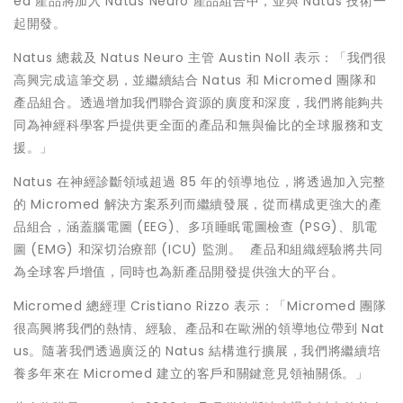
ed 產品將加入
Natus Neuro
產品組合中，並與 Natus 技術一
起開發。
Natus 總裁及 Natus Neuro 主管 Austin Noll 表示：「我們很
高興完成這筆交易，並繼續結合 Natus 和 Micromed 團隊和
產品組合。透過增加我們聯合資源的廣度和深度，我們將能夠共
同為神經科學客戶提供更全面的產品和無與倫比的全球服務和支
援。」
Natus 在神經診斷領域超過 85 年的領導地位，將透過加入完整
的 Micromed 解決方案系列而繼續發展，從而構成更強大的產
品組合，涵蓋腦電圖 (EEG)、多項睡眠電圖檢查 (PSG)、肌電
圖 (EMG) 和深切治療部 (ICU) 監測。 產品和組織經驗將共同
為全球客戶增值，同時也為新產品開發提供強大的平台。
Micromed 總經理
Cristiano Rizzo
表示：「Micromed 團隊
很高興將我們的熱情、經驗、產品和在歐洲的領導地位帶到 Nat
us。隨著我們透過廣泛的 Natus 結構進行擴展，我們將繼續培
養多年來在 Micromed 建立的客戶和關鍵意見領袖關係。」