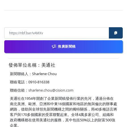
推廣新聞稿
發佈單位名稱：美通社
新聞聯絡人：Sharlene Chou
聯絡電話：0910-816338
聯絡信箱：
sharlene.chou@cision.com
美通社在1954年開創了企業新聞稿發佈行業的先河，通過分佈在
南北美洲、歐洲、亞洲和中東16個國家和地區的無與倫比的辦事處
網路，借助與全球領先新聞機構之間的獨特關係，用40多種語言將
客戶與170多個國家的受眾聯繫起來。全球4萬多家公司、組織和
政府機構都在使用美通社的服務，其中包括50%以上的財富500強
企業。