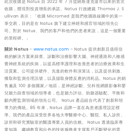
此次收購是 Natus 自 2022 年 7 月從納斯達克退市以來的首次
收購，體現對投資增長的承諾。Natus 行政總裁 Thomas J. S
ullivan 表示：「收購 Micromed 是我們收購路線圖中的第一
筆交易，目的是在 Natus 旗下建立神經和感官領域的領先公
司。對於 Natus、我們的客戶和他們的患者來說，這是一個重要
的里程碑。」
關於
Natus
-
www.natus.com
- Natus 提供創新且值得信
賴的解決方案來篩查、診斷和治療影響大腦、神經通路和八種感
覺神經系統的疾病，以提高標準護理和改善患者的治療效果和生
活質素。公司提供硬件、先進的軟件和演算法，以及提供刺激、
獲取和監測生理訊號，以及擷取身體反應的消耗品。Natus 的銷
售遍及 100 多個國家／地區，是神經診斷、兒科視網膜影像和嬰
兒聽力篩查領域的領導者，也是聽力評估、助聽器驗配、平衡和
顱內壓監測領域的領先公司。 Natus 產品組合代表了創新和領
導力的傳統。85 年來，Natus 品牌一直在為患者護理設定標
準。我們的產品深受世界各地大學醫療中心、醫院、私人診所、
診所和研究實驗室的醫護專業人員的信賴。 Natus 透過臨床專
業知識、繼續教育和出色的技術服務來支援客戶不斷變化的需