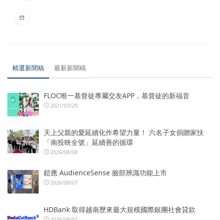
精選新聞稿
最新新聞稿
FLOC唯一基督徒專屬交友APP，基督徒的新福音
2021/03/29
天上父親的愛延續化作希望力量！ 六名子女捐贈家扶
「南投映全號」延續善的循環
2026/08/08
鎧應 AudienceSense 臉部辨識功能上市
2026/08/07
HDBank 取得越南歷來最大規模國際銀團社會貸款
2026/08/07