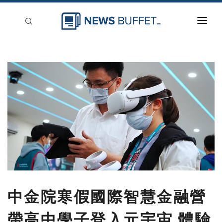
回到首頁
新聞稿分類
登入
刊登
中金院寒假國際智慧金融營
帶高中學子登入元宇宙 體驗