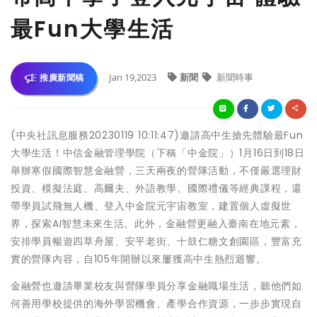
最Fun大學生活
Jan 19,2023
新聞
新聞時事
推廣新聞稿
(中央社訊息服務20230119 10:11:47)邀請高中生搶先體驗最Fun
大學生活！中信金融管理學院（下稱「中金院」）1月16日到18日
舉辦寒假國際智慧金融營，三天兩夜的營隊活動，不僅嚴選理財
投資、模擬法庭、高爾夫、外語教學、國際禮儀等經典課程，還
帶學員試飛無人機、登入中金院元宇宙教室，建置個人虛擬世
界，探索AI智慧未來生活。此外，金融營更融入臺南在地元素，
安排學員暢遊四草舟屋、安平老街、十鼓仁糖文創園區，豐富充
實的營隊內容，自105年開辦以來屢獲高中生熱烈迴響。
金融營也邀請畢業校友與營隊學員分享金融職場生活，聽他們如
何善用學校提供的海外學習機會、產學合作資源，一步步實現自