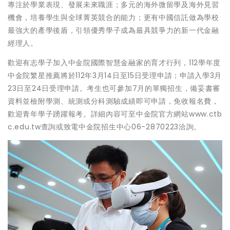
專注於學業表現、發展未來職涯；多元的海外微留學及海外見習
機會，培養學生與全球菁英競合的能力；更有中國信託做為學校
最強大的產學後盾，引領優秀學子成為最具競爭力的新一代金融
經理人。
歡迎有志學子加入中金院國際智慧金融家的育才行列，112學年度
中金院繁星推薦將於112年3月14日至15日受理申請；申請入學3月
23日至24日受理申請。考生也可參加7月的單獨招生，備妥書審
資料並檢附學測、統測或分科測驗成績即可申請，免收報名費，
歡迎青年學子踴躍報考。詳細內容可至中金院官方網站www.ctb
c.edu.tw查詢或致電中金院招生中心06-2870223洽詢。