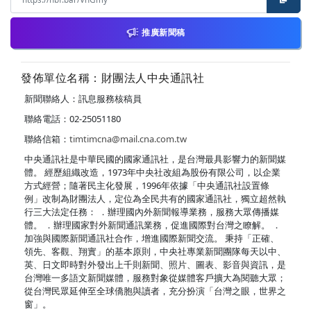
推廣新聞稿
發佈單位名稱：財團法人中央通訊社
新聞聯絡人：訊息服務核稿員
聯絡電話：02-25051180
聯絡信箱：
timtimcna@mail.cna.com.tw
中央通訊社是中華民國的國家通訊社，是台灣最具影響力的新聞媒
體。 經歷組織改造，1973年中央社改組為股份有限公司，以企業
方式經營；隨著民主化發展，1996年依據「中央通訊社設置條
例」改制為財團法人，定位為全民共有的國家通訊社，獨立超然執
行三大法定任務： ．辦理國內外新聞報導業務，服務大眾傳播媒
體。 ．辦理國家對外新聞通訊業務，促進國際對台灣之瞭解。 ．
加強與國際新聞通訊社合作，增進國際新聞交流。 秉持「正確、
領先、客觀、翔實」的基本原則，中央社專業新聞團隊每天以中、
英、日文即時對外發出上千則新聞、照片、圖表、影音與資訊，是
台灣唯一多語文新聞媒體，服務對象從媒體客戶擴大為閱聽大眾；
從台灣民眾延伸至全球僑胞與讀者，充分扮演「台灣之眼，世界之
窗」。