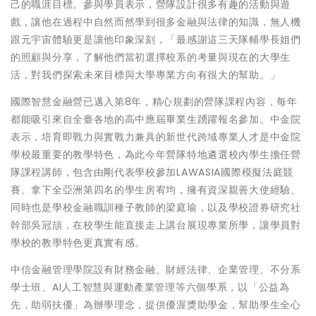
己的職涯目標。參與學員表示，營隊設計很多有趣的活動與遊
戲，讓他在過程中自然而然學到很多金融與法律的知識，無人機
跟元宇宙體驗更是讓他印象深刻，「最感謝這三天隊輔學長姐們
的照顧與分享，了解他們當初選擇校系的考量與現在的大學生
活，對我們探索未來目標與大學專業方向有很大的幫助。」
國際智慧金融營已邁入第8年，精心規劃的營隊課程內容，每年
都能吸引來自全臺各地的高中應屆畢業生踴躍報名參加。中金院
表示，培育即戰力與實戰力兼具的新世代跨域專業人才是中金院
學校最重要的教學特色，為此今年營隊特地遴選校內學生擔任營
隊課程講師，包含由剛代表學校參加LAWASIA國際模擬法庭競
賽、拿下全亞洲第四名的學生房宥均，擁有資深親善大使經驗、
同時也是學校金融職訓種子教師的梁庭瑜，以及學校證券研究社
幹部吳冠頡，在校學生能直接走上講台展現專業所學，讓學員對
學校的教學特色更真實有感。
中信金融管理學院設有財務金融、財經法律、企業管理、不分系
學士班、AI人工智慧與運動產業管理等六個學系，以「公益為
先，助弱扶優」為辦學理念，提供優渥獎助學金，幫助學生全心