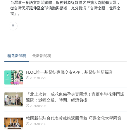
台灣唯一多語文新聞媒體，服務對象從媒體客戶擴大為閱聽大眾；
從台灣民眾延伸至全球僑胞與讀者，充分扮演「台灣之眼，世界之
窗」。
精選新聞稿
最新新聞稿
FLOC唯一基督徒專屬交友APP，基督徒的新福音
2021/03/29
「北上次數」成花東備孕夫妻困境！宜蘊串聯花蓮門諾
醫院：減輕交通、時間、經濟負擔
2026/08/06
韓國新任駐台代表黃載皓返回母校 巧遇文化大學同窗
2026/08/06