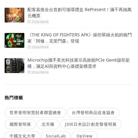
配客嘉推全台首創可循環禮盒 RePresent！滿千再抽萬
元機票
2026/08/06
《THE KING OF FIGHTERS AFK》操控翠綠火焰的格鬥
家「阿修．克里門森」登場
2026/08/06
Microchip攜手美光科技展示高效能PCIe Gen6儲存架
構，滿足AI與資料中心基礎架構需求
2026/08/06
熱門標籤
世界發明智慧財產聯盟總會
台灣發明商品促進協會
國際發明展
北市圖
JDIE日本設計創意暨發明展
中國文化大學
SocialLab
OpView