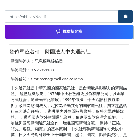
推廣新聞稿
發佈單位名稱：財團法人中央通訊社
新聞聯絡人：訊息服務核稿員
聯絡電話：02-25051180
聯絡信箱：
timtimcna@mail.cna.com.tw
中央通訊社是中華民國的國家通訊社，是台灣最具影響力的新聞媒
體。 經歷組織改造，1973年中央社改組為股份有限公司，以企業
方式經營；隨著民主化發展，1996年依據「中央通訊社設置條
例」改制為財團法人，定位為全民共有的國家通訊社，獨立超然執
行三大法定任務： ．辦理國內外新聞報導業務，服務大眾傳播媒
體。 ．辦理國家對外新聞通訊業務，促進國際對台灣之瞭解。 ．
加強與國際新聞通訊社合作，增進國際新聞交流。 秉持「正確、
領先、客觀、翔實」的基本原則，中央社專業新聞團隊每天以中、
英、日文即時對外發出上千則新聞、照片、圖表、影音與資訊，是