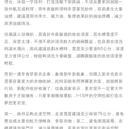
理台、冰箱一字排列，打造流暢下廚路線，不須反覆來回就能一
鼓作氣完成料理；而年夜飯料理時常需要煎炒炸，容易產生大量
油煙，建議選用功率大、吸力強、集煙效果好的抽油煙機，減少
廚房油膩情況。
但最讓人頭痛的，莫過於年夜飯後的收拾清潔，若水槽寬度不
足、深度太淺，不僅不易於清洗較大的鍋碗瓢盆，也容易在清洗
時讓水濺出，因此建議規劃水槽時，寬度至少要達60公分，深度
至少達18公分，較能夠清洗大量碗盤，讓團圓飯後的收拾清潔更
輕鬆。
而初一通常會穿新衣走春，象徵新年新氣象，但購入新衣也表示
需要容量更大的衣物收納，此時若能有間專屬更衣室，就能將新
行頭、新配件收好收滿了。信義居家表示，更衣室不一定要大坪
數房子才能擁有，只要掌握幾個重點，1~1.5坪的空間也能打造出
夢想更衣室。
第一，維持足夠走道空間，走道寬度建議至少保留75公分，避免
壓迫感太重也較方便轉身、拿取衣物；第二，避免潮濕落塵。衣
櫃建議加裝門片，減少落塵堆積，若更衣室位置靠近衛浴空間，