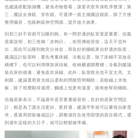
也建議搭配除濕機，避免衣物發霉，讓更衣室常保乾淨整潔；第
三，擺設全身鏡、穿衣鏡。可選擇一面主牆擺設鏡面，除了方便
整理儀容，也能夠延伸空間感，提升放大效果。
到初三好不容易可以睡到飽，有一間舒適的臥室更是重要。信義
居家說明，初三俗稱「赤狗日」，依照傳統習俗，這天不宜外
出，因此可以睡到飽充分休息，而良好的睡眠來自舒適的臥室，
建議設計臥室時，要先考量床鋪、冷氣位置，除了床鋪不宜放在
橫樑下，也可以利用增加床頭板、收納櫃避開壓樑；冷氣則建議
裝在床的側邊，避免直吹床鋪。此外，臥室燈光也不宜太亮、太
刺眼，建議選用黃光或以柔和的間接照明輔助；若能鋪上木地
板，除了視覺顯得溫潤，觸感上也更有溫度，能有效幫助睡眠。
信義居家表示，不論過年是否要遵循習俗，良好的居家空間設
計，都是為了讓生活更好、更舒適，建議平常就可以審視自家需
求，透過局部裝修或設計，調整成符合使用習慣的居住模式，遇
到過年這樣的大日子，就可以輕鬆做準備。