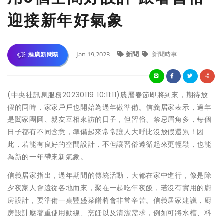
迎接新年好氣象
Jan 19,2023
新聞
新聞時事
推廣新聞稿
(中央社訊息服務20230119 10:11:11)農曆春節即將到來，期待放
假的同時，家家戶戶也開始為過年做準備。信義居家表示，過年
是闔家團圓、親友互相來訪的日子，但習俗、禁忌眉角多，每個
日子都有不同含意，準備起來常常讓人大呼比沒放假還累！因
此，若能有良好的空間設計，不但讓習俗遵循起來更輕鬆，也能
為新的一年帶來新氣象。
信義居家指出，過年期間的傳統活動，大都在家中進行，像是除
夕夜家人會遠從各地而來，聚在一起吃年夜飯，若沒有實用的廚
房設計，要準備一桌豐盛菜餚將會非常辛苦。信義居家建議，廚
房設計應著重使用動線、烹飪以及清潔需求，例如可將水槽、料