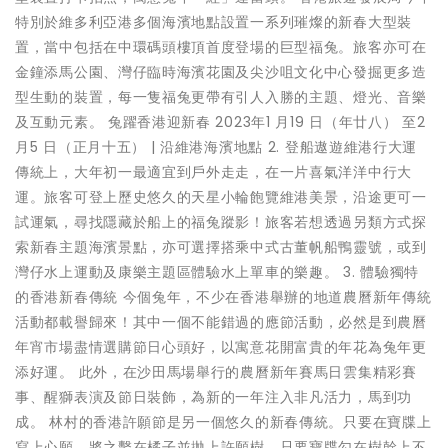
特別於維多利亞港多個海濱地點設置一系列璀燦的新春大型裝
置，當中包括在中環碼頭樓頂首度登場的巨型福兔。旅客亦可在
金鐘添馬公園、灣仔臨時海濱花園及尖沙咀文化中心發掘更多造
型生動的裝置，每一隻福兔更帶有引人入勝的主題、燈光、音樂
及互動元素。 兔躍香港迎新春 2023年1 月19 日（年廿八） 至2
月5 日（正月十五） | 沿維港海濱地點 2. 登船遨遊維港行大運
傳統上，大年初一最適宜到戶外走走，在一片喜氣洋洋中行大
運。旅客可登上歷史悠久的天星小輪飽覽維港美景，沿途更可一
試運氣，尋找隱藏於船上的福兔蹤影！旅客若想透過另類方式探
索新春主題海濱景點，亦可選擇搭乘中式古董帆船鴨靈號，或到
灣仔水上運動及康樂主題區體驗水上單車的樂趣。 3. 體驗獨特
的香港新春傳統 今個兔年，不少在香港舉辦的地道農曆新年傳統
活動都載譽歸來！其中一個不能錯過的應節活動，必然是到農曆
年宵市場盡情選購節日心頭好，以寓意花開富貴的年花為兔年更
添好運。 此外，在沙田馬場舉行的農曆新年賽馬日雲集精彩賽
事、醒獅表演及節日裝飾，為新的一年注入非凡活力，馬到功
成。 林村的香港許願節是另一個悠久的新春傳統。只要在寶牒上
寫上心願，將之繫在橘子並拋上許願樹。只要寶牒勾在樹幹上不