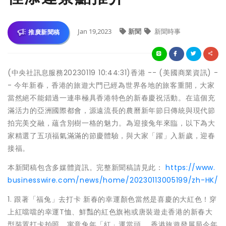
Jan 19,2023
新聞
新聞時事
推廣新聞稿
(中央社訊息服務20230119 10:44:31)香港 -- (美國商業資訊) -
- 今年新春，香港的旅遊大門已經為世界各地的旅客重開，大家
當然絕不能錯過一連串極具香港特色的新春慶祝活動。在這個充
滿活力的亞洲國際都會，源遠流長的農曆新年節日傳統與現代節
拍完美交融，蘊含別樹一格的魅力。為迎接兔年來臨，以下為大
家精選了五項福氣滿滿的節慶體驗，與大家「躍」入新歲，迎春
接福。
本新聞稿包含多媒體資訊。完整新聞稿請見此：
https://www.
businesswire.com/news/home/20230113005199/zh-HK/
1. 跟著「福兔」去打卡 新春的幸運顏色當然是喜慶的大紅色！穿
上紅噹噹的幸運T恤、鮮豔的紅色旗袍或唐裝遊走香港的新春大
型裝置打卡拍照，寓意兔年「紅」運當頭。 香港旅遊發展局今年