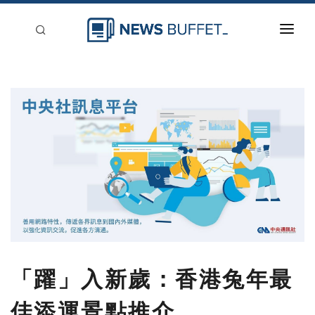
回到首頁
新聞稿分類
登入
刊登
「躍」入新歲：香港兔年最
佳添運景點推介