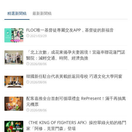
精選新聞稿
最新新聞稿
FLOC唯一基督徒專屬交友APP，基督徒的新福音
2021/03/29
「北上次數」成花東備孕夫妻困境！宜蘊串聯花蓮門諾
醫院：減輕交通、時間、經濟負擔
2026/08/06
韓國新任駐台代表黃載皓返回母校 巧遇文化大學同窗
2026/08/06
配客嘉推全台首創可循環禮盒 RePresent！滿千再抽萬
元機票
2026/08/06
《THE KING OF FIGHTERS AFK》操控翠綠火焰的格鬥
家「阿修．克里門森」登場