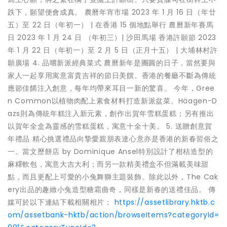
跌下，願望便會成真。 農曆年宵市場 2023 年 1 月 16 日（年廿
五）至 22 日（年初一） | 在香港 15 個地點舉行 農曆新年賽馬
日 2023 年 1 月 24 日 （年初三）| 沙田馬場 香港許願節 2023
年 1 月 22 日（年初一）至 2 月 5 日（正月十五） | 大埔林村許
願廣場 4. 品嚐新派經典菜式 農曆新年是團圓的日子，當然要與
家人一起享用寓意富貴吉祥的節日美饌。香港的餐廳不斷為傳統
應節佳餚注入創意，每年均帶來耳目一新的驚喜。 今年，Gree
n Common以植物肉配上素食材料打造新派盆菜。Häagen-D
azs則為傳統年糕注入新元素，創作出賀年雪糕蛋糕；另有推出
以賀年全盒為靈感的雪糕蛋糕，寓意十全十美。 5. 送贈創意賀
年禮品 精心挑選禮品向摯愛親朋表達心意亦是香港的新春習俗之
一。當文歷餅店 by Dominique Ansel特別設計了柑桔造型的
麻糬軟包，寓意大吉大利；而另一款精美禮盒不但滿載美味甜
點，而且更配上可愛的小兔舞獅主題裝飾。除此以外，The Cak
ery出品的趣緻小兔造型糖霜曲奇，同樣是新春的送禮佳品。 傳
媒可於以下連結下載相關相片：
https://assetlibrary.hktb.c
om/assetbank-hktb/action/browseItems?categoryId=