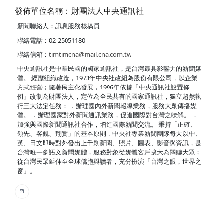
發佈單位名稱：財團法人中央通訊社
新聞聯絡人：訊息服務核稿員
聯絡電話：02-25051180
聯絡信箱：
timtimcna@mail.cna.com.tw
中央通訊社是中華民國的國家通訊社，是台灣最具影響力的新聞媒
體。 經歷組織改造，1973年中央社改組為股份有限公司，以企業
方式經營；隨著民主化發展，1996年依據「中央通訊社設置條
例」改制為財團法人，定位為全民共有的國家通訊社，獨立超然執
行三大法定任務： ．辦理國內外新聞報導業務，服務大眾傳播媒
體。 ．辦理國家對外新聞通訊業務，促進國際對台灣之瞭解。 ．
加強與國際新聞通訊社合作，增進國際新聞交流。 秉持「正確、
領先、客觀、翔實」的基本原則，中央社專業新聞團隊每天以中、
英、日文即時對外發出上千則新聞、照片、圖表、影音與資訊，是
台灣唯一多語文新聞媒體，服務對象從媒體客戶擴大為閱聽大眾；
從台灣民眾延伸至全球僑胞與讀者，充分扮演「台灣之眼，世界之
窗」。