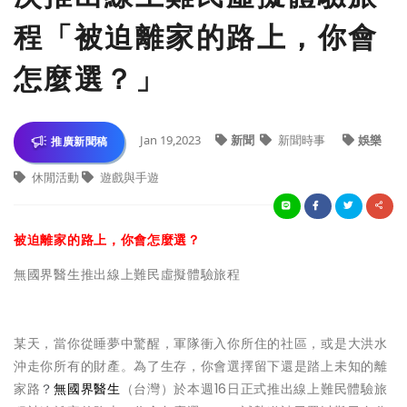
程「被迫離家的路上，你會
怎麼選？」
Jan 19,2023
新聞
新聞時事
娛樂
推廣新聞稿
休閒活動
遊戲與手遊
被迫離家的路上，你會怎麼選？
無國界醫生推出線上難民虛擬體驗旅程
某天，當你從睡夢中驚醒，軍隊衝入你所住的社區，或是大洪水
沖走你所有的財產。為了生存，你會選擇留下還是踏上未知的離
家路
？
無國界醫生
（台灣）於本週16日正式推出線上難民體驗旅