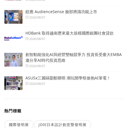
鎧應 AudienceSense 臉部辨識功能上市
2026/08/07
HDBank 取得越南歷來最大規模國際銀團社會貸款
2026/08/07
創智動能強化AI與經營雙軸競爭力 投資長受臺大EMBA
邀分享AI時代投資思維
2026/08/07
ASUSx三麗鷗耍酷聯萌 潮玩開學祭搶抱AI筆電！
2026/08/07
熱門標籤
國際發明展
JDIE日本設計創意暨發明展