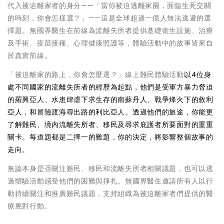
代入被迫離家者的身分——「當你被迫逃離家園，面臨生死交關
的時刻，你會怎樣選？」——這是全球超過一億人無法逃避的選
擇題。無國界醫生在前線為流離失所者提供基礎衛生設施、治療
及手術、疫苗接種、心理健康照護等，體驗活動中的故事皆來自
於真實前線。
「被迫離家的路上，你會怎麼選？」線上難民體驗活動
以4位身
處不同國家的流離失所者的經歷為起點，他們是受軍方暴力脅迫
的羅興亞人、水患肆虐下求生存的南蘇丹人、戰爭烽火下的敘利
亞人，和冒險渡海尋出路的利比亞人。透過他們的旅途，你能更
了解難民、境內流離失所者、移民及尋求庇護者所要面對的重重
關卡。每道題都是二擇一的難題，你的決定，將影響整個故事的
走向。
無論本身是否關注難民、移民和流離失所者相關議題，也可以透
過體驗活動感受他們的困難與掙扎。無國界醫生邀請所有人以行
動持續關注和推廣難民議題，支持組織為被迫離家者們提供的醫
療應對行動。