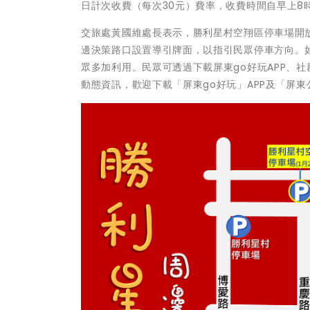
日計次收費（每次30元）費率，收費時間自早上8
交旅處黃國維處長表示，勝利星村空翔區停車場開
邊決策路口設置導引牌面，以指引民眾停車方向。
眾多加利用。民眾可透過下載屏東go好玩APP、
動態資訊，歡迎下載「屏東go好玩」APP及「屏東