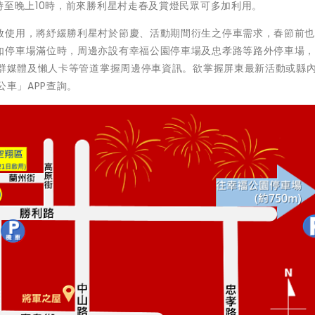
時至晚上10時，前來勝利星村走春及賞燈民眾可多加利用。
放使用，將紓緩勝利星村於節慶、活動期間衍生之停車需求，春節前
如停車場滿位時，周邊亦設有幸福公園停車場及忠孝路等路外停車場
社群媒體及懶人卡等管道掌握周邊停車資訊。欲掌握屏東最新活動或縣
公車」APP查詢。