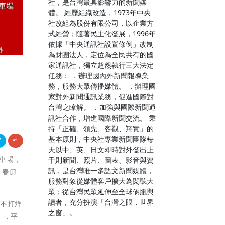
社，是台灣最具影響力的新聞媒
體。 經歷組織改造，1973年中央
社改組為股份有限公司，以企業方
式經營；隨著民主化發展，1996年
依據「中央通訊社設置條例」改制
為財團法人，定位為全民共有的國
家通訊社，獨立超然執行三大法定
任務： ．辦理國內外新聞報導業
務，服務大眾傳播媒體。 ．辦理國
家對外新聞通訊業務，促進國際對
台灣之瞭解。 ．加強與國際新聞通
訊社合作，增進國際新聞交流。 秉
持「正確、領先、客觀、翔實」的
基本原則，中央社專業新聞團隊每
天以中、英、日文即時對外發出上
停車場，
千則新聞、照片、圖表、影音與資
訊，是台灣唯一多語文新聞媒體，
。春節
服務對象從媒體客戶擴大為閱聽大
眾；從台灣民眾延伸至全球僑胞與
讀者，充分扮演「台灣之眼，世界
節不打烊
之窗」。
），平