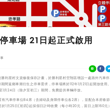
停車場 21日起正式啟用
事
屏東縣政府因應勝利星村文資修復保存計畫，於勝利星村空翔區增設一處路外汽車
節期間返鄉車潮衍生之停車需求，停車場將於112年1月21日起開放使用
至1月24日（除夕至初三）期間，免費提供車輛停放。
置有汽車停車位84席（含婦幼及身障停車位各2席），並配合本府春
1月25日(初四)起採假日計時收費（每小時20元，當日上限160元