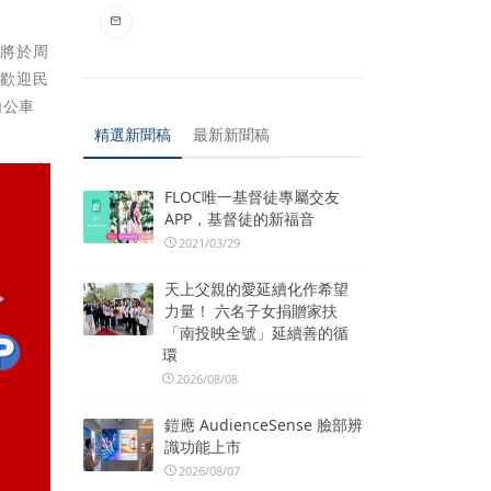
也將於周
，歡迎民
內公車
精選新聞稿
最新新聞稿
FLOC唯一基督徒專屬交友
APP，基督徒的新福音
2021/03/29
天上父親的愛延續化作希望
力量！ 六名子女捐贈家扶
「南投映全號」延續善的循
環
2026/08/08
鎧應 AudienceSense 臉部辨
識功能上市
2026/08/07