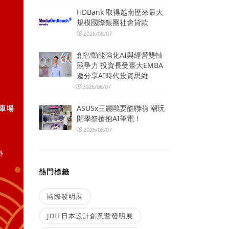
HDBank 取得越南歷來最大
規模國際銀團社會貸款
2026/08/07
創智動能強化AI與經營雙軸
競爭力 投資長受臺大EMBA
邀分享AI時代投資思維
2026/08/07
ASUSx三麗鷗耍酷聯萌 潮玩
開學祭搶抱AI筆電！
2026/08/07
熱門標籤
國際發明展
JDIE日本設計創意暨發明展