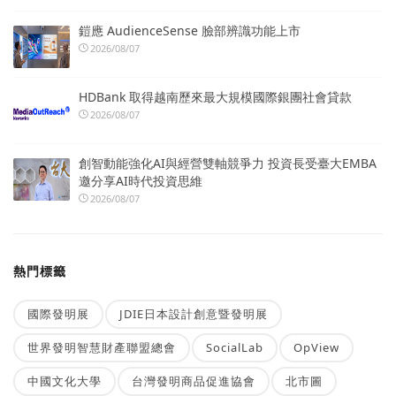
鎧應 AudienceSense 臉部辨識功能上市
2026/08/07
HDBank 取得越南歷來最大規模國際銀團社會貸款
2026/08/07
創智動能強化AI與經營雙軸競爭力 投資長受臺大EMBA
邀分享AI時代投資思維
2026/08/07
熱門標籤
國際發明展
JDIE日本設計創意暨發明展
世界發明智慧財產聯盟總會
SocialLab
OpView
中國文化大學
台灣發明商品促進協會
北市圖