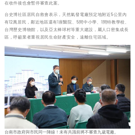
在收件後也會暫停審查此案。
台史博社區居民自救會表示，天然氣發電廠預定地附近5公里內
有12萬居民，鄰近地區還有1座醫院、5間中小學、1間特教學校、
台灣歷史博物館，以及亞太棒球村等重大建設，屬人口密集成長
區，呼籲業者重視居民生命財產安全，遠離住宅區域。
台南市政府與市民同一陣線！未有共識前將不審查九崴電廠。