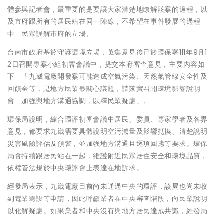
體參與記者會，最重要的是要讓大家清楚地瞭解該案的過程，以
及市府跟所有的居民站在同一陣線，不希望在事件發展的過程
中，民眾誤解市府的立場。
台南市政府基於守護環境立場，蒐集意見後已於環保署111年9月1
2日召開專案小組初審會議中，提交本府審查意見，主要內容如
下：「九崴電廠開發案可能造成空氣污染、天然氣管線安全性及
回饋金等，是地方民眾最關心議題，請落實召開環境影響說明
會，加強與地方溝通協調，以釋民眾疑慮」。
環保局說明，綜合環評初審會議中居民、委員、專家學者及各界
意見，都要求九崴需要具體說明空污減量及影響抵換、清楚說明
災害風險評估及預警，並加強地方溝通且逐項回應等要求。環保
局會持續跟居民站在一起，維護附近民眾居住安全和環境品質，
依權管法規於中央環評會上表達在地訴求。
經發局表示，九崴電廠目前尚未通過中央的環評，該局也尚未收
到電業籌設等申請，因此呼籲業者在中央審查階段，向民眾說明
以化解疑慮。如果業者和中央沒有與地方居民達成共識，經發局