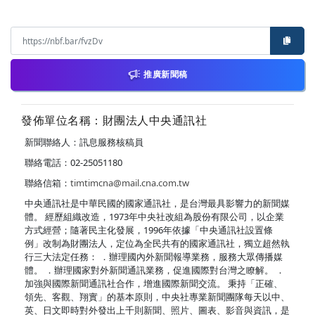
推廣新聞稿
發佈單位名稱：財團法人中央通訊社
新聞聯絡人：訊息服務核稿員
聯絡電話：02-25051180
聯絡信箱：
timtimcna@mail.cna.com.tw
中央通訊社是中華民國的國家通訊社，是台灣最具影響力的新聞媒
體。 經歷組織改造，1973年中央社改組為股份有限公司，以企業
方式經營；隨著民主化發展，1996年依據「中央通訊社設置條
例」改制為財團法人，定位為全民共有的國家通訊社，獨立超然執
行三大法定任務： ．辦理國內外新聞報導業務，服務大眾傳播媒
體。 ．辦理國家對外新聞通訊業務，促進國際對台灣之瞭解。 ．
加強與國際新聞通訊社合作，增進國際新聞交流。 秉持「正確、
領先、客觀、翔實」的基本原則，中央社專業新聞團隊每天以中、
英、日文即時對外發出上千則新聞、照片、圖表、影音與資訊，是