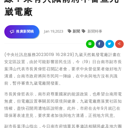
崴電廠
Jan 19,2023
新聞
新聞時事
推廣新聞稿
(中央社訊息服務20230119 16:28:29)九崴天然氣發電廠計畫在
安定區設置，由於可能影響居民生活，今（19）日台南市副市長
葉澤山代表市長黃偉哲召開記者會，要求中央督促業者做好地方
溝通，台南市政府將與市民同一陣線，在中央與地方沒有共識
前，暫停審查九崴電廠開發案。
市長黃偉哲表示，南市府尊重國家的能源政策，也希望台南用電
無虞，但電廠設置事關居民環境與健康，九崴電廠應落實社區知
情權，盡快召開周遭地區說明會。此外，市府在去年9月就已在
環保署表達意見，要求業者加強與地方溝通，正視地方民意。
副市長葉澤山指出，今日南市府慎重其事邀請相關局處及地方團