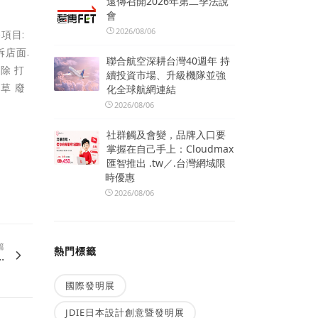
遠傳召開2026年第二季法說
會
2026/08/06
項目:
拆店面.
聯合航空深耕台灣40週年 持
除 打
續投資市場、升級機隊並強
草 廢
化全球航網連結
2026/08/06
社群觸及會變，品牌入口要
掌握在自己手上：Cloudmax
匯智推出 .tw／.台灣網域限
時優惠
2026/08/06
篇
熱門標籤
.
國際發明展
JDIE日本設計創意暨發明展