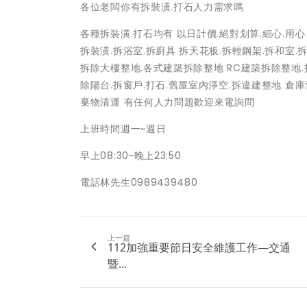
各位老闆你有拆裝潢.打石人力需求嗎
各種拆裝潢.打石均有 以日計價.絕對划算.細心.用
拆裝潢.拆浴室.拆廚具 拆天花板.拆輕鋼架.拆和室.
拆除大樓整地.各式建築拆除整地 RC建築拆除整地.打
除陽台.拆窗戶.打石.舊屋室內淨空.拆違建整地 倉庫
棄物清運 有任何人力問題歡迎來電詢問
上班時間週一~週日
早上08:30~晚上23:50
電話林先生0989439480
上一篇
112加強重要節日安全維護工作—交通
暨...