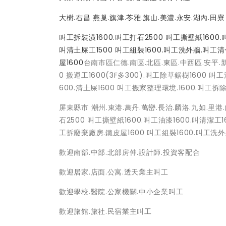
大樹.右昌 燕巢.旗津.苓雅.旗山.美濃.永安.湖內.田寮
叫工拆裝潢1600.叫工打石2500 叫工撕壁紙1600.
叫清土屎工1500 叫工組裝1600.叫工洗外牆.叫工清
屋1600
台南市區仁德.南區.北區.東區.中西區.安平.新
0 搬運工1600(3F多300).叫工除草鋸樹1600 
600.清土屎1600 叫工搬家整理環境.1600.叫工拆
屏東縣市 潮州.東港.萬丹.萬巒.長治.麟洛.九如.里港.
石2500 叫工撕壁紙1600.叫工油漆1600.叫清潔工1
工拆廢棄廠房.鐵皮屋1600 叫工組裝1600.叫工洗外
歡迎南部.中部.北部房仲.設計師.投資客配合
歡迎居家.店面.公寓.透天業主叫工
歡迎學校.醫院.公家機關.中小企業叫工
歡迎旅館.旅社.民宿業主叫工