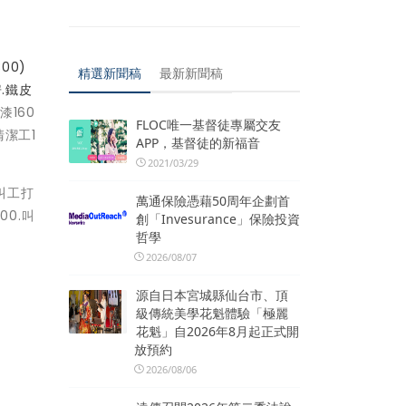
00)
精選新聞稿
最新新聞稿
.鐵皮
漆160
FLOC唯一基督徒專屬交友
清潔工1
APP，基督徒的新福音
2021/03/29
.叫工打
萬通保險憑藉50周年企劃首
00.叫
創「Invesurance」保險投資
哲學
2026/08/07
源自日本宮城縣仙台市、頂
級傳統美學花魁體驗「極麗
花魁」自2026年8月起正式開
放預約
2026/08/06