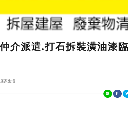
仲介派遣.打石拆裝潢油漆
居家生活