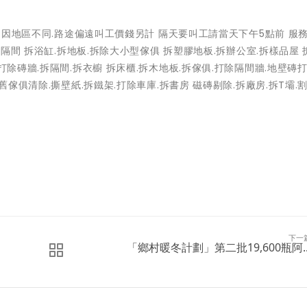
心 因地區不同.路途偏遠叫工價錢另計 隔天要叫工請當天下午5點前 服務
拆隔間 拆浴缸.拆地板.拆除大小型傢俱 拆塑膠地板.拆辦公室.拆樣品屋 
除磚牆.拆隔間.拆衣櫥 拆床櫃.拆木地板.拆傢俱.打除隔間牆.地壁磚打
舊傢俱清除.撕壁紙.拆鐵架.打除車庫.拆書房 磁磚剔除.拆廠房.拆T壩.割
下一
「鄉村暖冬計劃」第二批19,600瓶阿..