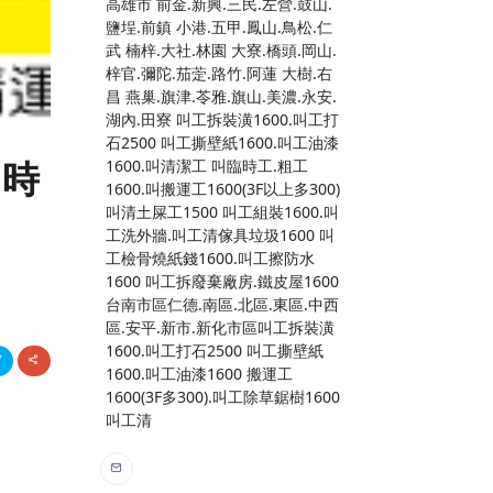
高雄市 前金.新興.三民.左營.鼓山.
鹽埕.前鎮 小港.五甲.鳳山.鳥松.仁
武 楠梓.大社.林園 大寮.橋頭.岡山.
梓官.彌陀.茄萣.路竹.阿蓮 大樹.右
昌 燕巢.旗津.苓雅.旗山.美濃.永安.
湖內.田寮 叫工拆裝潢1600.叫工打
石2500 叫工撕壁紙1600.叫工油漆
臨時
1600.叫清潔工 叫臨時工.粗工
1600.叫搬運工1600(3F以上多300)
叫清土屎工1500 叫工組裝1600.叫
工洗外牆.叫工清傢具垃圾1600 叫
工檢骨燒紙錢1600.叫工擦防水
1600 叫工拆廢棄廠房.鐵皮屋1600
台南市區仁德.南區.北區.東區.中西
區.安平.新市.新化市區叫工拆裝潢
1600.叫工打石2500 叫工撕壁紙
1600.叫工油漆1600 搬運工
1600(3F多300).叫工除草鋸樹1600
叫工清