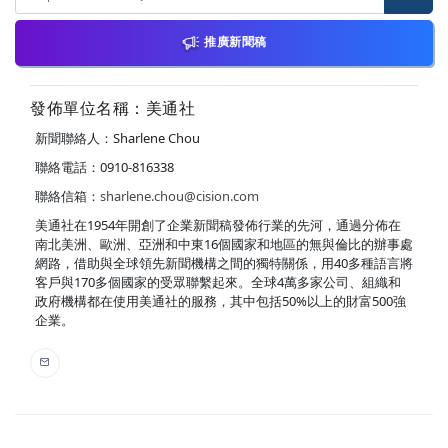
推廣新聞稿
發佈單位名稱：美通社
新聞聯絡人：Sharlene Chou
聯絡電話：0910-816338
聯絡信箱：
sharlene.chou@cision.com
美通社在1954年開創了企業新聞稿發佈行業的先河，通過分佈在
南北美洲、歐洲、亞洲和中東16個國家和地區的無與倫比的辦事處
網路，借助與全球領先新聞機構之間的獨特關係，用40多種語言將
客戶與170多個國家的受眾聯繫起來。全球4萬多家公司、組織和
政府機構都在使用美通社的服務，其中包括50%以上的財富500強
企業。