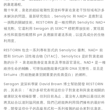
的衰老過程。
幾十年來，衰老的錯綜複雜性質使科學家在衰老干預領域有許多
未解決的問題。最新研究指出，Senolytic 和 NAD+ 是應對這
一挑戰的關鍵技術。RESTORIN 是一種控釋的 Senolytic NAD+
補充劑。它還利用 Seragon 的 SERC™ 標靶釋放技術，實現親
水性和親脂性載體和 pH 反應腸溶遞送系統，以提高成分的生物
利用度。
RESTORIN 包含一系列專有形式的 Senolytic 藥劑、NAD+ 前
體和 Sirtuin 活性複合物 (STAC)。Senolytics 是針對衰老細
胞的分子 - 衰老細胞會促進衰老及導致器官退化。NAD+ 是一種
維持生命的輔酶，可增強細胞能量代謝和 DNA 完整性，並且是
Sirtuins（對細胞健康至關重要的長壽蛋白）的燃料。
Seragon 資深科學家
David Brown
博士幫助開發 RESTORIN
的，其表示：「有許多研究表明這些分子對衰老和與衰老相關的
健康狀況有積極影響，但到目前為止，還沒有人能夠以最佳比例
將其結合以達到協同效應。我們已經能夠利用我們擁有的最好科
學，開發這些分子的高級形式和一系列複雜的組合來對抗衰老。