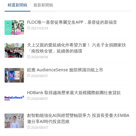
精選新聞稿
最新新聞稿
FLOC唯一基督徒專屬交友APP，基督徒的新福音
2021/03/29
天上父親的愛延續化作希望力量！ 六名子女捐贈家扶
「南投映全號」延續善的循環
2026/08/08
鎧應 AudienceSense 臉部辨識功能上市
2026/08/07
HDBank 取得越南歷來最大規模國際銀團社會貸款
2026/08/07
創智動能強化AI與經營雙軸競爭力 投資長受臺大EMBA
邀分享AI時代投資思維
2026/08/07