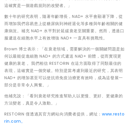
這確實是一個遊戲規則的改變者。」
數十年的研究表明，隨著年齡增長，NAD+ 水平會顯著下降，從
而增加我們容易患上從糖尿病到神經退化等多種與年齡相關的健
康病況。補充 NAD+ 水平對於延緩衰老至關重要。然而，透過口
服遞送在細胞水平上有效增強 NAD+ 一直具有挑戰性。
Brown 博士表示：「在衰老領域，需要解決的一個關鍵問題是如
何以最能促進細胞 NAD+ 的方式遞送 NAD+ 前體，從而實現更
健康的衰老 。我們相信 RESTORIN 在這方面取得了同類最佳的
表現，這確實是一個突破。特別是當考慮到最近的研究，其表明
NAD+ 的增加甚至可以使抗癌免疫治療更有效時，成為這發展一
部分是非常令人興奮。」
他補充說：「看到衰老研究推進幫助人以更慢、更好、更健康的
方法變老，真是令人激動。」
RESTORIN 僅透過其官方網站向消費者提供，網址：
www.resto
rin.com。