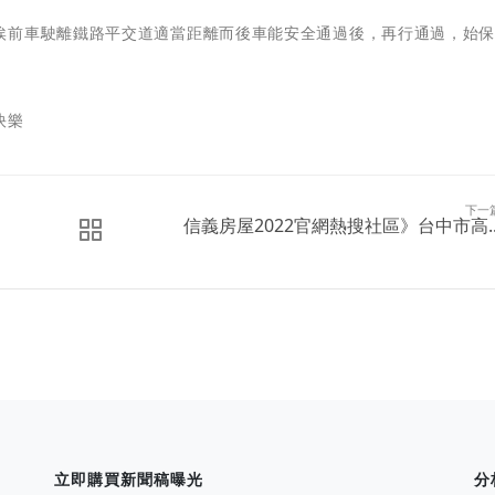
俟前車駛離鐵路平交道適當距離而後車能安全通過後，再行通過，始
快樂
下一
信義房屋2022官網熱搜社區》台中市高..
立即購買新聞稿曝光
分