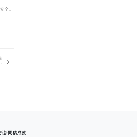
保安全。
篇
.
析新聞稿成效