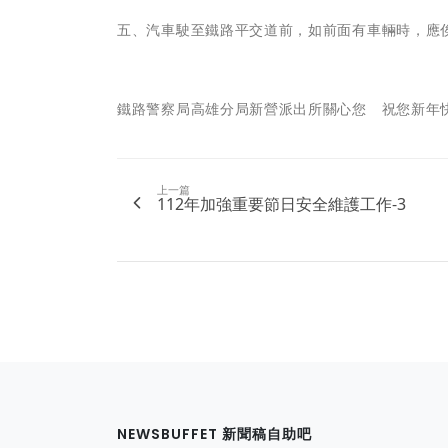
五、汽車駛至鐵路平交道前，如前面有車輛時，應
鐵路警察局高雄分局新營派出所關心您 祝您新年
上一篇
112年加強重要節日安全維護工作-3
NEWSBUFFET 新聞稿自助吧