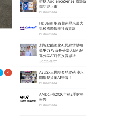
鎧應 AudienceSense 臉部辨
識功能上市
2026/08/07
HDBank 取得越南歷來最大
規模國際銀團社會貸款
2026/08/07
創智動能強化AI與經營雙軸
競爭力 投資長受臺大EMBA
邀分享AI時代投資思維
2026/08/07
ASUSx三麗鷗耍酷聯萌 潮玩
開學祭搶抱AI筆電！
2026/08/07
AMD公佈2026年第2季財務
報告
2026/08/07