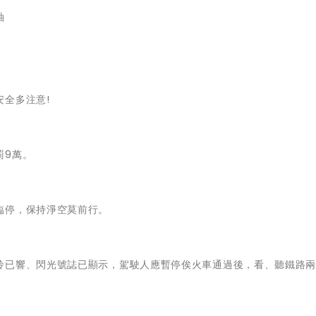
軸
全多注意!
罰9萬。
臨停，保持淨空莫前行。
鈴已響、閃光號誌已顯示，駕駛人應暫停俟火車通過後，看、聽鐵路