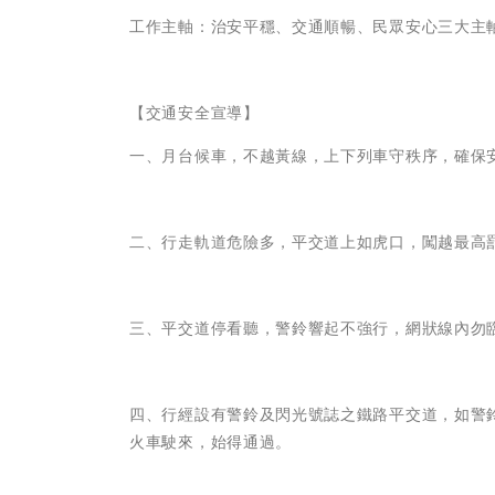
工作主軸：治安平穩、交通順暢、民眾安心三大主
【交通安全宣導】
一、月台候車，不越黃線，上下列車守秩序，確保安
二、行走軌道危險多，平交道上如虎口，闖越最高
三、平交道停看聽，警鈴響起不強行，網狀線內勿
四、行經設有警鈴及閃光號誌之鐵路平交道，如警
火車駛來，始得通過。