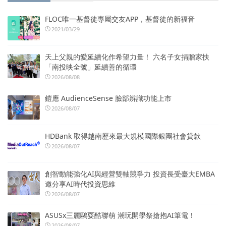
FLOC唯一基督徒專屬交友APP，基督徒的新福音
2021/03/29
天上父親的愛延續化作希望力量！ 六名子女捐贈家扶
「南投映全號」延續善的循環
2026/08/08
鎧應 AudienceSense 臉部辨識功能上市
2026/08/07
HDBank 取得越南歷來最大規模國際銀團社會貸款
2026/08/07
創智動能強化AI與經營雙軸競爭力 投資長受臺大EMBA
邀分享AI時代投資思維
2026/08/07
ASUSx三麗鷗耍酷聯萌 潮玩開學祭搶抱AI筆電！
2026/08/07