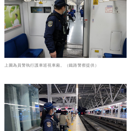
上圖為員警執行護車巡視車廂。（鐵路警察提供）