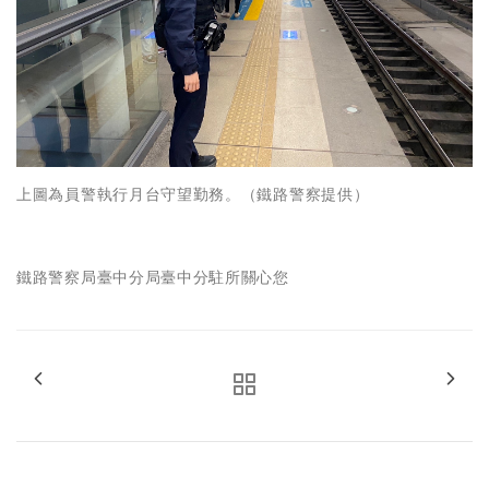
上圖為員警執行月台守望勤務。（鐵路警察提供）
鐵路警察局臺中分局臺中分駐所關心您