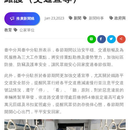
Jan 23,2023
新聞
新聞時事
政府與
推廣新聞稿
教育
公家單位
臺中分局臺中分駐所表示，春節期間以治安平穩、交通順暢及為
民服務為三大工作重點，將安排重點勤務及優勢警力，加強站區
防搶、防竊及護車安全，讓民眾能安心回家度過春節假期。
此外，臺中分駐所於春節期間更加強交通宣導，尤其關於鐵路平
交道安全部分，提醒民眾行經各平交道應減速慢行並注意平交道
號誌情況，遵守「停」、「看」、「聽」原則，對於惡意違規的
車輛將製單舉發，依道路交通管理處罰條例54條規定最高可處9
萬元罰鍰及吊扣駕照處分，提醒民眾切勿存僥倖心態，春節期間
開開心心出門，平平安安回家。